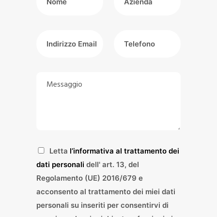
l
z
t
i
u
e
I
T
o
n
n
e
n
d
d
l
o
a
i
e
M
m
r
f
e
e
i
o
s
*
z
n
s
z
o
a
o
*
g
E
g
A
Letta
l’informativa al trattamento dei
m
i
c
dati personali
dell' art. 13, del
a
o
c
Regolamento (UE) 2016/679 e
i
*
e
acconsento al trattamento dei miei dati
l
t
*
personali su inseriti per consentirvi di
t