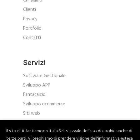
Chi siamo
Clienti
Privacy
Portfolio
Contatti
Servizi
Software Gestionale
Sviluppo APP
Fantacalcio
Sviluppo ecommerce
Siti web
Il sito di Atlanticmoon Italia S.r.l. si avvale dell'uso di cookie anche di
terze parti. Vi preghiamo di prendere visione dell'informativa estesa