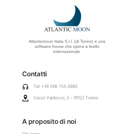
i
a
l
i
*
Atlanticmoon Italia S.r.l. (di Torino) è una
software house che opera a livello
internazionale.
Contatti
Tel: +39 348-755-0885
Corso Valdocco, 2 – 10122 Torino
A proposito di noi