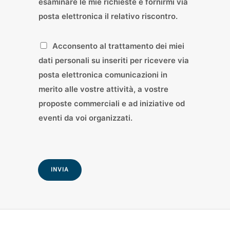
esaminare le mie richieste e fornirmi via
a
posta elettronica il relativo riscontro.
z
i
o
P
Acconsento al trattamento dei miei
n
r
dati personali su inseriti per ricevere via
e
o
posta elettronica comunicazioni in
G
p
merito alle vostre attività, a vostre
D
o
proposte commerciali e ad iniziative od
P
s
eventi da voi organizzati.
R
t
*
e
C
o
INVIA
m
m
e
r
c