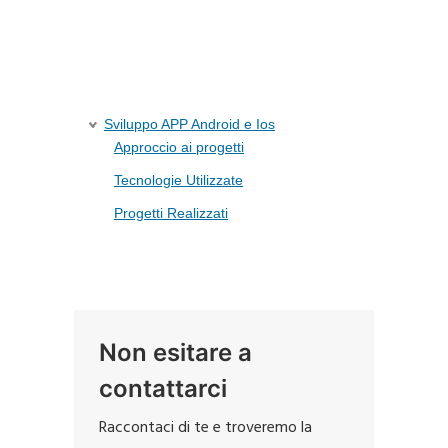
Sviluppo APP Android e Ios
Approccio ai progetti
Tecnologie Utilizzate
Progetti Realizzati
Non esitare a
contattarci
Raccontaci di te e troveremo la