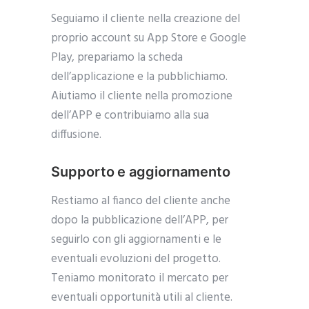
Seguiamo il cliente nella creazione del
proprio account su App Store e Google
Play, prepariamo la scheda
dell’applicazione e la pubblichiamo.
Aiutiamo il cliente nella promozione
dell’APP e contribuiamo alla sua
diffusione.
Supporto e aggiornamento
Restiamo al fianco del cliente anche
dopo la pubblicazione dell’APP, per
seguirlo con gli aggiornamenti e le
eventuali evoluzioni del progetto.
Teniamo monitorato il mercato per
eventuali opportunità utili al cliente.