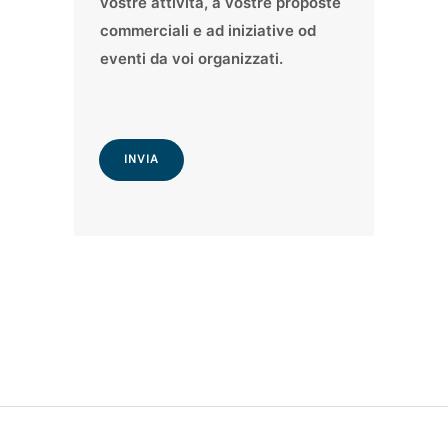
vostre attività, a vostre proposte
*
s
commerciali e ad iniziative od
t
eventi da voi organizzati.
e
C
o
m
INVIA
m
e
r
c
i
a
l
i
*