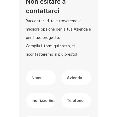
Non esitare a
contattarci
Raccontaci di te e troveremo la
migliore opzione per la tua Azienda e
per il tuo progetto.
Compila il form qui sotto, ti
ricontatteremo al più presto!
I
A
l
z
t
i
u
e
I
T
o
n
n
e
n
d
d
l
o
a
i
e