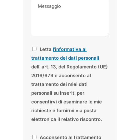
M
m
r
f
e
e
i
o
s
*
z
n
s
z
o
a
o
*
g
E
g
A
Letta
l’informativa al
m
i
c
trattamento dei dati personali
a
o
c
dell' art. 13, del Regolamento (UE)
i
*
e
2016/679 e acconsento al
l
t
*
trattamento dei miei dati
t
personali su inseriti per
a
consentirvi di esaminare le mie
z
richieste e fornirmi via posta
i
o
elettronica il relativo riscontro.
n
e
P
Acconsento al trattamento