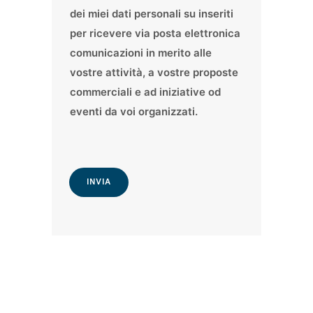
G
r
dei miei dati personali su inseriti
D
o
per ricevere via posta elettronica
P
p
comunicazioni in merito alle
R
o
vostre attività, a vostre proposte
*
s
commerciali e ad iniziative od
t
eventi da voi organizzati.
e
C
o
m
INVIA
m
e
r
c
i
a
l
i