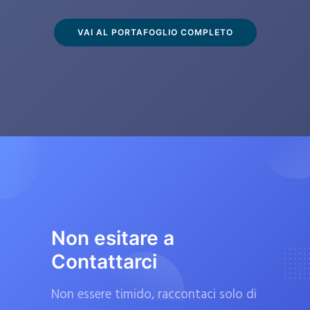
s
c
VAI AL PORTAFOGLIO COMPLETO
l
u
s
i
v
a
m
e
n
t
Non esitare a
e
Contattarci
d
a
Non essere timido, raccontaci solo di
f