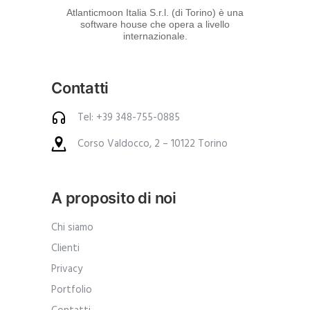
d
Atlanticmoon Italia S.r.l. (di Torino) è una
software house che opera a livello
e
internazionale.
i
p
Contatti
r
o
Tel: +39 348-755-0885
d
Corso Valdocco, 2 – 10122 Torino
o
t
t
A proposito di noi
i
.
Chi siamo
A
Clienti
n
Privacy
c
Portfolio
h