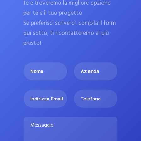
te e troveremo la migliore opzione
a
per te e il tuo progetto
r
Se preferisci scriverci, compila il form
m
a
qui sotto, ti ricontatteremo al più
c
presto!
i
e
I
A
u
l
z
ff
t
i
i
u
e
c
I
T
o
n
n
e
i
n
d
d
l
a
o
a
i
e
l
M
m
r
f
i
e
e
i
o
s
p
*
z
n