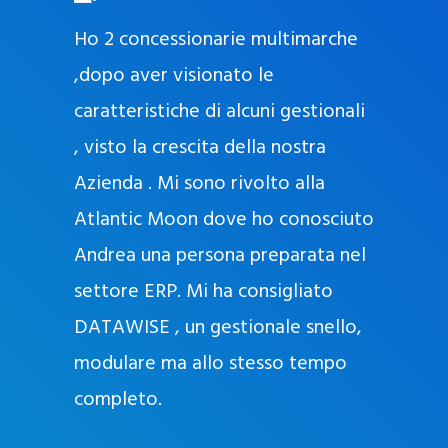
O
ad oggi
Ho 2 concessionarie multimarche
r
lla
,dopo aver visionato le
a
l
nda, con
caratteristiche di alcuni gestionali
J
nostra
, visto la crescita della nostra
e
Azienda . Mi sono rivolto alla
l
l
Atlantic Moon dove ho conosciuto
y
 nata
Andrea una persona preparata nel
e
Sempre
settore ERP. Mi ha consigliato
k
DATAWISE , un gestionale snello,
a
m
modulare ma allo stesso tempo
a
completo.
g
r