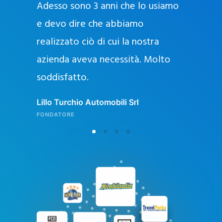
Adesso sono 3 anni che lo usiamo
a
g
e devo dire che abbiamo
e
realizzato ciò di cui la nostra
l
azienda aveva necessità. Molto
o
soddisfatto.
n
l
Lillo Turchio Automobili Srl
i
FONDATORE
n
e
i
n
I
t
a
l