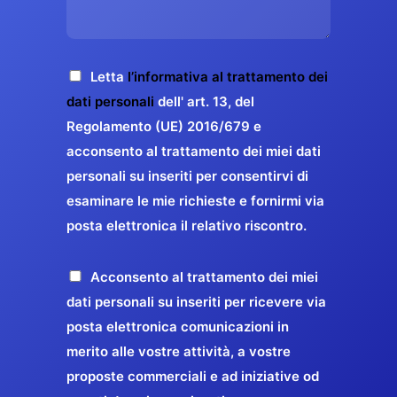
s
e
z
o
a
r
o
*
g
g
E
g
A
Letta
l’informativa al trattamento dei
a
m
i
c
dati personali
dell' art. 13, del
a
r
o
c
Regolamento (UE) 2016/679 e
i
a
*
e
acconsento al trattamento dei miei dati
l
n
t
*
personali su inseriti per consentirvi di
t
t
esaminare le mie richieste e fornirmi via
a
i
posta elettronica il relativo riscontro.
z
r
i
e
o
P
Acconsento al trattamento dei miei
l
n
r
dati personali su inseriti per ricevere via
a
e
o
posta elettronica comunicazioni in
q
G
p
merito alle vostre attività, a vostre
u
D
o
proposte commerciali e ad iniziative od
a
P
s