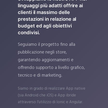
linguaggi più adatti offrire ai
clienti il massimo delle
prestazioni in relazione al
budget ed agli obiettivi
condivisi.
Seguiamo il progetto fino alla
pubblicazione negli store,
garantendo aggiornamenti e
offrendo supporto a livello grafico,
tecnico e di marketing.
Siamo in grado di realizzare App native
(sia Android che iOS) e App ibride
attraverso l’utilizzo di Ionic e Angular.