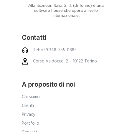
d
Atlanticmoon Italia S.r.l. (di Torino) è una
software house che opera a livello
e
internazionale.
i
p
Contatti
r
o
Tel: +39 348-755-0885
d
Corso Valdocco, 2 – 10122 Torino
o
t
t
A proposito di noi
i
.
Chi siamo
A
Clienti
n
Privacy
c
Portfolio
h