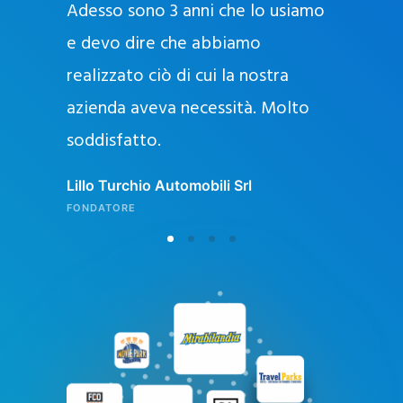
Adesso sono 3 anni che lo usiamo
a
g
e devo dire che abbiamo
e
realizzato ciò di cui la nostra
l
azienda aveva necessità. Molto
o
soddisfatto.
n
l
Lillo Turchio Automobili Srl
i
FONDATORE
n
e
i
n
I
t
a
l