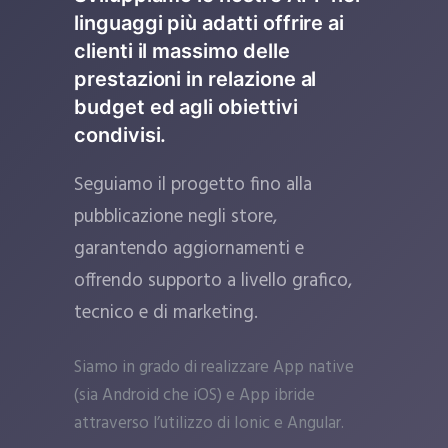
linguaggi più adatti offrire ai
clienti il massimo delle
prestazioni in relazione al
budget ed agli obiettivi
condivisi.
Seguiamo il progetto fino alla
pubblicazione negli store,
garantendo aggiornamenti e
offrendo supporto a livello grafico,
tecnico e di marketing.
Siamo in grado di realizzare App native
(sia Android che iOS) e App ibride
attraverso l’utilizzo di Ionic e Angular.