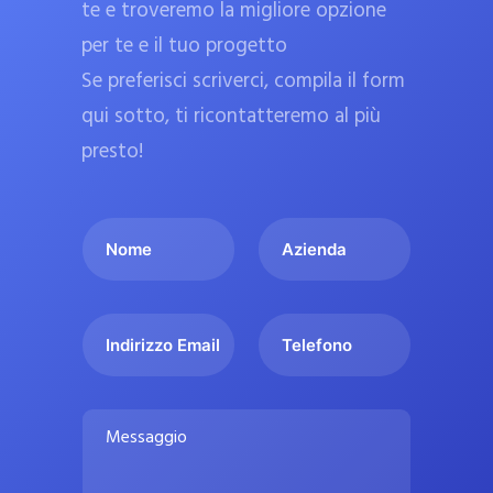
te e troveremo la migliore opzione
a
per te e il tuo progetto
r
Se preferisci scriverci, compila il form
m
a
qui sotto, ti ricontatteremo al più
c
presto!
i
e
I
A
u
l
z
ff
t
i
i
u
e
c
I
T
o
n
n
e
i
n
d
d
l
a
o
a
i
e
l
M
m
r
f
i
e
e
i
o
s
p
*
z
n