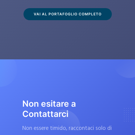
s
c
VAI AL PORTAFOGLIO COMPLETO
l
u
s
i
v
a
m
e
n
t
Non esitare a
e
Contattarci
d
a
Non essere timido, raccontaci solo di
f