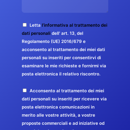
s
e
z
o
a
r
o
*
g
g
E
g
A
Letta
l’informativa al trattamento dei
a
m
i
c
dati personali
dell' art. 13, del
a
r
o
c
Regolamento (UE) 2016/679 e
i
a
*
e
acconsento al trattamento dei miei dati
l
n
t
*
personali su inseriti per consentirvi di
t
t
esaminare le mie richieste e fornirmi via
a
i
posta elettronica il relativo riscontro.
z
r
i
e
o
P
Acconsento al trattamento dei miei
l
n
r
dati personali su inseriti per ricevere via
a
e
o
posta elettronica comunicazioni in
q
G
p
merito alle vostre attività, a vostre
u
D
o
proposte commerciali e ad iniziative od
a
P
s