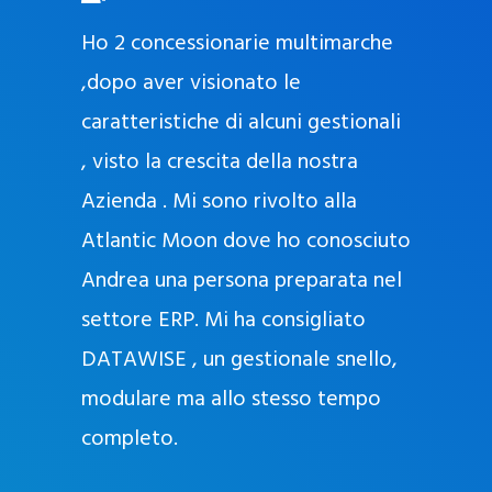
O
ad oggi
Ho 2 concessionarie multimarche
r
lla
,dopo aver visionato le
a
l
nda, con
caratteristiche di alcuni gestionali
J
nostra
, visto la crescita della nostra
e
Azienda . Mi sono rivolto alla
l
l
Atlantic Moon dove ho conosciuto
y
 nata
Andrea una persona preparata nel
e
Sempre
settore ERP. Mi ha consigliato
k
DATAWISE , un gestionale snello,
a
m
modulare ma allo stesso tempo
a
completo.
g
r