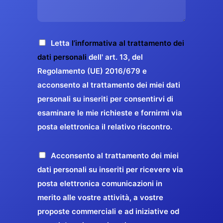
s
e
z
o
a
r
o
*
g
g
E
g
A
Letta
l’informativa al trattamento dei
a
m
i
c
dati personali
dell' art. 13, del
a
r
o
c
Regolamento (UE) 2016/679 e
i
a
*
e
acconsento al trattamento dei miei dati
l
n
t
*
personali su inseriti per consentirvi di
t
t
esaminare le mie richieste e fornirmi via
a
i
posta elettronica il relativo riscontro.
z
r
i
e
o
P
Acconsento al trattamento dei miei
l
n
r
dati personali su inseriti per ricevere via
a
e
o
posta elettronica comunicazioni in
q
G
p
merito alle vostre attività, a vostre
u
D
o
proposte commerciali e ad iniziative od
a
P
s