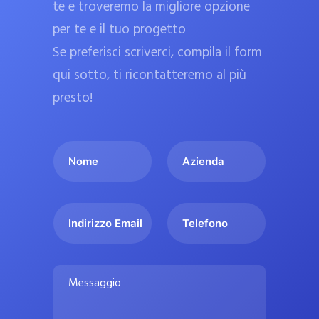
te e troveremo la migliore opzione
a
per te e il tuo progetto
r
Se preferisci scriverci, compila il form
m
a
qui sotto, ti ricontatteremo al più
c
presto!
i
e
I
A
u
l
z
ff
t
i
i
u
e
c
I
T
o
n
n
e
i
n
d
d
l
a
o
a
i
e
l
M
m
r
f
i
e
e
i
o
s
p
*
z
n