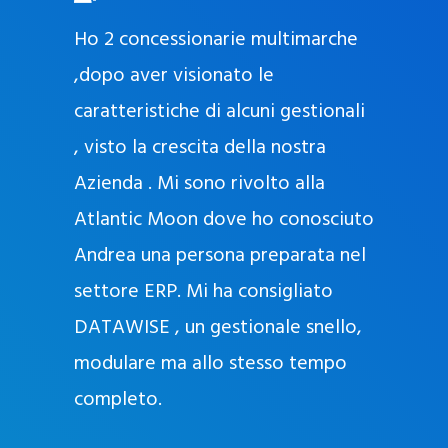
O
ad oggi
Ho 2 concessionarie multimarche
r
lla
,dopo aver visionato le
a
l
nda, con
caratteristiche di alcuni gestionali
J
nostra
, visto la crescita della nostra
e
Azienda . Mi sono rivolto alla
l
l
Atlantic Moon dove ho conosciuto
y
 nata
Andrea una persona preparata nel
e
Sempre
settore ERP. Mi ha consigliato
k
DATAWISE , un gestionale snello,
a
m
modulare ma allo stesso tempo
a
completo.
g
r