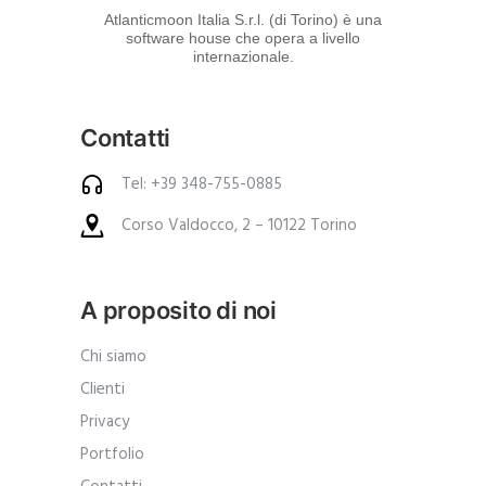
d
Atlanticmoon Italia S.r.l. (di Torino) è una
software house che opera a livello
e
internazionale.
i
p
Contatti
r
o
Tel: +39 348-755-0885
d
Corso Valdocco, 2 – 10122 Torino
o
t
t
A proposito di noi
i
.
Chi siamo
A
Clienti
n
Privacy
c
Portfolio
h