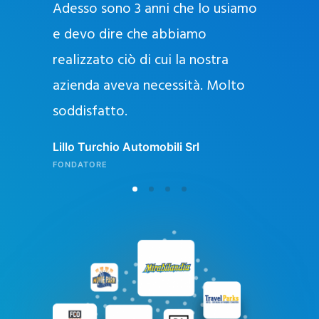
Adesso sono 3 anni che lo usiamo
a
g
e devo dire che abbiamo
e
realizzato ciò di cui la nostra
l
azienda aveva necessità. Molto
o
soddisfatto.
n
l
Lillo Turchio Automobili Srl
i
FONDATORE
n
e
i
n
I
t
a
l