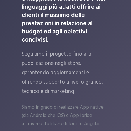
linguaggi più adatti offrire ai
clienti il massimo delle
prestazioni in relazione al
budget ed agli obiettivi
condivisi.
Seguiamo il progetto fino alla
pubblicazione negli store,
garantendo aggiornamenti e
offrendo supporto a livello grafico,
tecnico e di marketing.
Siamo in grado di realizzare App native
(sia Android che iOS) e App ibride
attraverso l’utilizzo di Ionic e Angular.