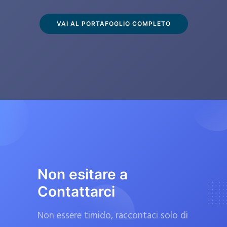
s
c
VAI AL PORTAFOGLIO COMPLETO
l
u
s
i
v
a
m
e
n
t
Non esitare a
e
Contattarci
d
a
Non essere timido, raccontaci solo di
f