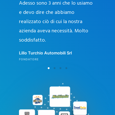
Adesso sono 3 anni che lo usiamo
a
g
e devo dire che abbiamo
e
realizzato ciò di cui la nostra
l
azienda aveva necessità. Molto
o
soddisfatto.
n
l
Lillo Turchio Automobili Srl
i
FONDATORE
n
e
i
n
I
t
a
l