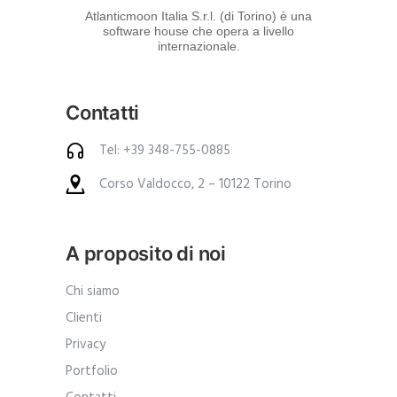
d
Atlanticmoon Italia S.r.l. (di Torino) è una
software house che opera a livello
e
internazionale.
i
p
Contatti
r
o
Tel: +39 348-755-0885
d
Corso Valdocco, 2 – 10122 Torino
o
t
t
A proposito di noi
i
.
Chi siamo
A
Clienti
n
Privacy
c
Portfolio
h