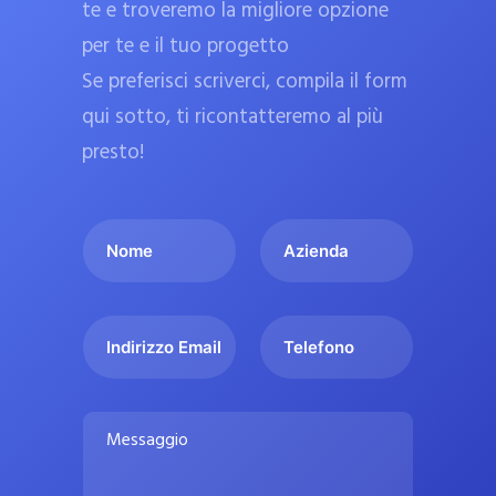
te e troveremo la migliore opzione
a
per te e il tuo progetto
r
Se preferisci scriverci, compila il form
m
a
qui sotto, ti ricontatteremo al più
c
presto!
i
e
I
A
u
l
z
ff
t
i
i
u
e
c
I
T
o
n
n
e
i
n
d
d
l
a
o
a
i
e
l
M
m
r
f
i
e
e
i
o
s
p
*
z
n