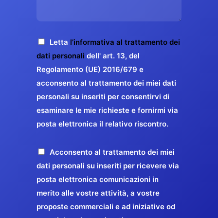
s
e
z
o
a
r
o
*
g
g
E
g
A
Letta
l’informativa al trattamento dei
a
m
i
c
dati personali
dell' art. 13, del
a
r
o
c
Regolamento (UE) 2016/679 e
i
a
*
e
acconsento al trattamento dei miei dati
l
n
t
*
personali su inseriti per consentirvi di
t
t
esaminare le mie richieste e fornirmi via
a
i
posta elettronica il relativo riscontro.
z
r
i
e
o
P
Acconsento al trattamento dei miei
l
n
r
dati personali su inseriti per ricevere via
a
e
o
posta elettronica comunicazioni in
q
G
p
merito alle vostre attività, a vostre
u
D
o
proposte commerciali e ad iniziative od
a
P
s