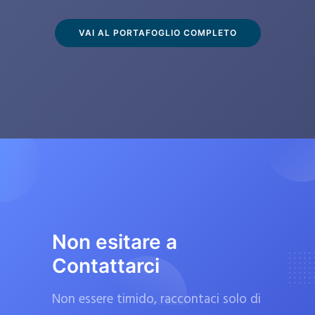
s
c
VAI AL PORTAFOGLIO COMPLETO
l
u
s
i
v
a
m
e
n
t
Non esitare a
e
Contattarci
d
a
Non essere timido, raccontaci solo di
f