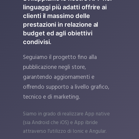
linguaggi più adatti offrire ai
clienti il massimo delle
prestazioni in relazione al
budget ed agli obiettivi
condivisi.
Seguiamo il progetto fino alla
pubblicazione negli store,
garantendo aggiornamenti e
offrendo supporto a livello grafico,
tecnico e di marketing.
Siamo in grado di realizzare App native
(sia Android che iOS) e App ibride
attraverso l’utilizzo di Ionic e Angular.