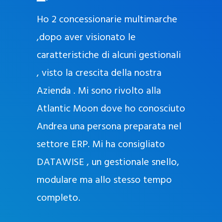
O
ad oggi
Ho 2 concessionarie multimarche
r
lla
,dopo aver visionato le
a
l
nda, con
caratteristiche di alcuni gestionali
J
nostra
, visto la crescita della nostra
e
Azienda . Mi sono rivolto alla
l
l
Atlantic Moon dove ho conosciuto
y
 nata
Andrea una persona preparata nel
e
Sempre
settore ERP. Mi ha consigliato
k
DATAWISE , un gestionale snello,
a
m
modulare ma allo stesso tempo
a
completo.
g
r