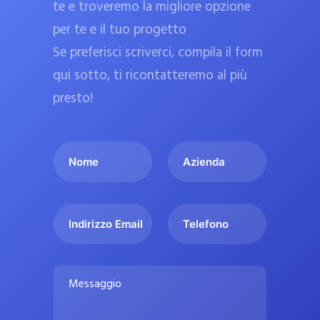
te e troveremo la migliore opzione
a
per te e il tuo progetto
r
Se preferisci scriverci, compila il form
m
a
qui sotto, ti ricontatteremo al più
c
presto!
i
e
I
A
u
l
z
ff
t
i
i
u
e
c
I
T
o
n
n
e
i
n
d
d
l
a
o
a
i
e
l
M
m
r
f
i
e
e
i
o
s
p
*
z
n