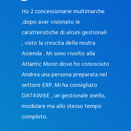
O
ad oggi
Ho 2 concessionarie multimarche
r
lla
,dopo aver visionato le
a
l
nda, con
caratteristiche di alcuni gestionali
J
nostra
, visto la crescita della nostra
e
Azienda . Mi sono rivolto alla
l
l
Atlantic Moon dove ho conosciuto
y
 nata
Andrea una persona preparata nel
e
Sempre
settore ERP. Mi ha consigliato
k
DATAWISE , un gestionale snello,
a
m
modulare ma allo stesso tempo
a
completo.
g
r