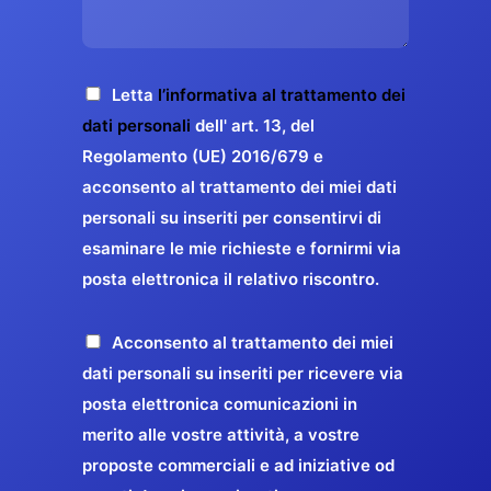
s
e
z
o
a
r
o
*
g
g
E
g
A
Letta
l’informativa al trattamento dei
a
m
i
c
dati personali
dell' art. 13, del
a
r
o
c
Regolamento (UE) 2016/679 e
i
a
*
e
acconsento al trattamento dei miei dati
l
n
t
*
personali su inseriti per consentirvi di
t
t
esaminare le mie richieste e fornirmi via
a
i
posta elettronica il relativo riscontro.
z
r
i
e
o
P
Acconsento al trattamento dei miei
l
n
r
dati personali su inseriti per ricevere via
a
e
o
posta elettronica comunicazioni in
q
G
p
merito alle vostre attività, a vostre
u
D
o
proposte commerciali e ad iniziative od
a
P
s