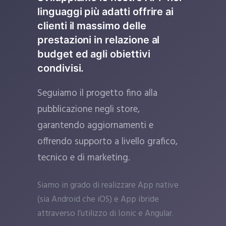
linguaggi più adatti offrire ai
clienti il massimo delle
prestazioni in relazione al
budget ed agli obiettivi
condivisi.
Seguiamo il progetto fino alla
pubblicazione negli store,
garantendo aggiornamenti e
offrendo supporto a livello grafico,
tecnico e di marketing.
Siamo in grado di realizzare App native
(sia Android che iOS) e App ibride
attraverso l’utilizzo di Ionic e Angular.