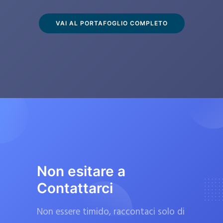
s
c
VAI AL PORTAFOGLIO COMPLETO
l
u
s
i
v
a
m
e
n
t
Non esitare a
e
Contattarci
d
a
Non essere timido, raccontaci solo di
f