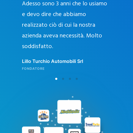
Adesso sono 3 anni che lo usiamo
a
g
e devo dire che abbiamo
e
realizzato ciò di cui la nostra
l
azienda aveva necessità. Molto
o
soddisfatto.
n
l
Lillo Turchio Automobili Srl
i
FONDATORE
n
e
i
n
I
t
a
l