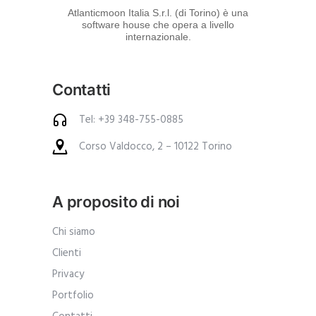
d
Atlanticmoon Italia S.r.l. (di Torino) è una
software house che opera a livello
e
internazionale.
i
p
Contatti
r
o
Tel: +39 348-755-0885
d
Corso Valdocco, 2 – 10122 Torino
o
t
t
A proposito di noi
i
.
Chi siamo
A
Clienti
n
Privacy
c
Portfolio
h