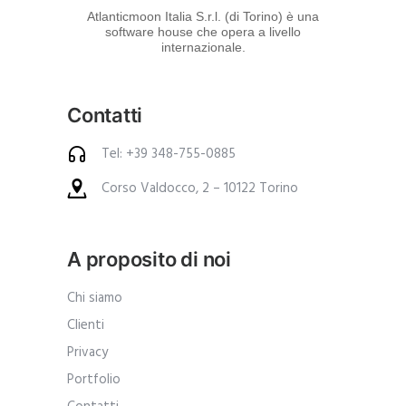
d
Atlanticmoon Italia S.r.l. (di Torino) è una
software house che opera a livello
e
internazionale.
i
p
Contatti
r
o
Tel: +39 348-755-0885
d
Corso Valdocco, 2 – 10122 Torino
o
t
t
A proposito di noi
i
.
Chi siamo
A
Clienti
n
Privacy
c
Portfolio
h