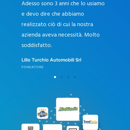
Adesso sono 3 anni che lo usiamo
a
g
e devo dire che abbiamo
e
realizzato ciò di cui la nostra
l
azienda aveva necessità. Molto
o
soddisfatto.
n
l
Lillo Turchio Automobili Srl
i
FONDATORE
n
e
i
n
I
t
a
l