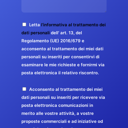
s
e
z
o
a
r
o
*
g
g
E
g
A
Letta
l’informativa al trattamento dei
a
m
i
c
dati personali
dell' art. 13, del
a
r
o
c
Regolamento (UE) 2016/679 e
i
a
*
e
acconsento al trattamento dei miei dati
l
n
t
*
personali su inseriti per consentirvi di
t
t
esaminare le mie richieste e fornirmi via
a
i
posta elettronica il relativo riscontro.
z
r
i
e
o
P
Acconsento al trattamento dei miei
l
n
r
dati personali su inseriti per ricevere via
a
e
o
posta elettronica comunicazioni in
q
G
p
merito alle vostre attività, a vostre
u
D
o
proposte commerciali e ad iniziative od
a
P
s