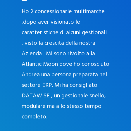
O
ad oggi
Ho 2 concessionarie multimarche
r
lla
,dopo aver visionato le
a
l
nda, con
caratteristiche di alcuni gestionali
J
nostra
, visto la crescita della nostra
e
Azienda . Mi sono rivolto alla
l
l
Atlantic Moon dove ho conosciuto
y
 nata
Andrea una persona preparata nel
e
Sempre
settore ERP. Mi ha consigliato
k
DATAWISE , un gestionale snello,
a
m
modulare ma allo stesso tempo
a
completo.
g
r