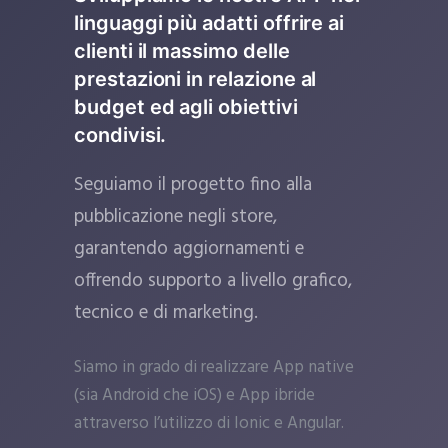
linguaggi più adatti offrire ai
clienti il massimo delle
prestazioni in relazione al
budget ed agli obiettivi
condivisi.
Seguiamo il progetto fino alla
pubblicazione negli store,
garantendo aggiornamenti e
offrendo supporto a livello grafico,
tecnico e di marketing.
Siamo in grado di realizzare App native
(sia Android che iOS) e App ibride
attraverso l’utilizzo di Ionic e Angular.