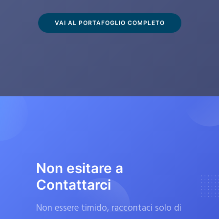
s
c
VAI AL PORTAFOGLIO COMPLETO
l
u
s
i
v
a
m
e
n
t
Non esitare a
e
Contattarci
d
a
Non essere timido, raccontaci solo di
f