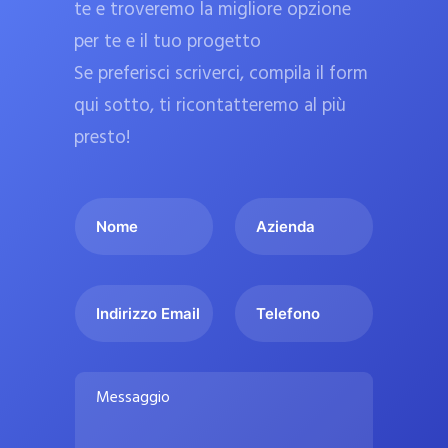
te e troveremo la migliore opzione
a
per te e il tuo progetto
r
Se preferisci scriverci, compila il form
m
a
qui sotto, ti ricontatteremo al più
c
presto!
i
e
I
A
u
l
z
ff
t
i
i
u
e
c
I
T
o
n
n
e
i
n
d
d
l
a
o
a
i
e
l
M
m
r
f
i
e
e
i
o
s
p
*
z
n