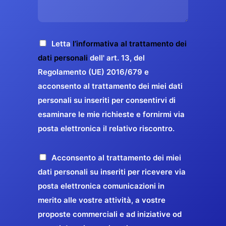
s
e
z
o
a
r
o
*
g
g
E
g
A
Letta
l’informativa al trattamento dei
a
m
i
c
dati personali
dell' art. 13, del
a
r
o
c
Regolamento (UE) 2016/679 e
i
a
*
e
acconsento al trattamento dei miei dati
l
n
t
*
personali su inseriti per consentirvi di
t
t
esaminare le mie richieste e fornirmi via
a
i
posta elettronica il relativo riscontro.
z
r
i
e
o
P
Acconsento al trattamento dei miei
l
n
r
dati personali su inseriti per ricevere via
a
e
o
posta elettronica comunicazioni in
q
G
p
merito alle vostre attività, a vostre
u
D
o
proposte commerciali e ad iniziative od
a
P
s