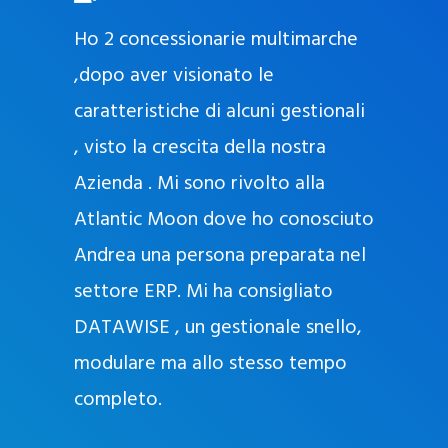
O
ad oggi
Ho 2 concessionarie multimarche
r
lla
,dopo aver visionato le
a
l
nda, con
caratteristiche di alcuni gestionali
J
nostra
, visto la crescita della nostra
e
Azienda . Mi sono rivolto alla
l
l
Atlantic Moon dove ho conosciuto
y
 nata
Andrea una persona preparata nel
e
Sempre
settore ERP. Mi ha consigliato
k
DATAWISE , un gestionale snello,
a
m
modulare ma allo stesso tempo
a
completo.
g
r