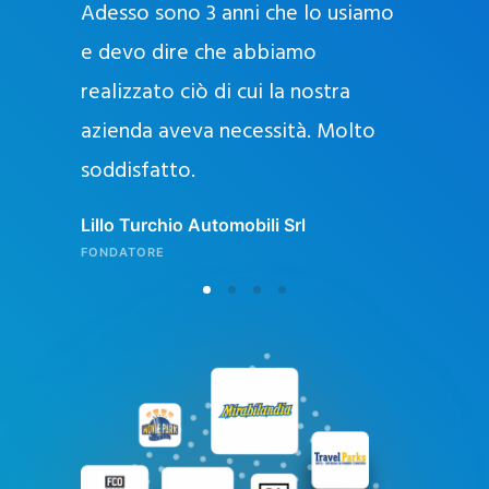
Adesso sono 3 anni che lo usiamo
a
g
e devo dire che abbiamo
e
realizzato ciò di cui la nostra
l
azienda aveva necessità. Molto
o
soddisfatto.
n
l
Lillo Turchio Automobili Srl
i
FONDATORE
n
e
i
n
I
t
a
l