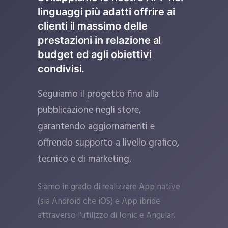
linguaggi più adatti offrire ai
clienti il massimo delle
prestazioni in relazione al
budget ed agli obiettivi
condivisi.
Seguiamo il progetto fino alla
pubblicazione negli store,
garantendo aggiornamenti e
offrendo supporto a livello grafico,
tecnico e di marketing.
Siamo in grado di realizzare App native
(sia Android che iOS) e App ibride
attraverso l’utilizzo di Ionic e Angular.