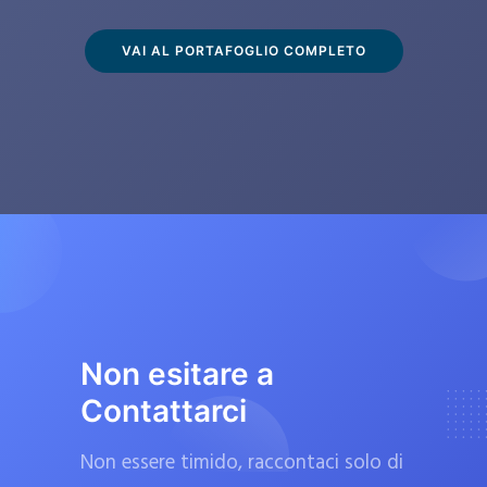
s
c
VAI AL PORTAFOGLIO COMPLETO
l
u
s
i
v
a
m
e
n
t
Non esitare a
e
Contattarci
d
a
Non essere timido, raccontaci solo di
f