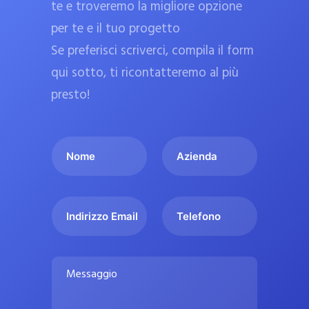
te e troveremo la migliore opzione
a
per te e il tuo progetto
r
Se preferisci scriverci, compila il form
m
a
qui sotto, ti ricontatteremo al più
c
presto!
i
e
I
A
u
l
z
ff
t
i
i
u
e
c
I
T
o
n
n
e
i
n
d
d
l
a
o
a
i
e
l
M
m
r
f
i
e
e
i
o
s
p
*
z
n