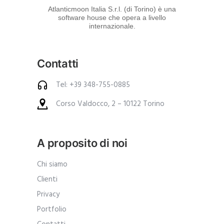
d
Atlanticmoon Italia S.r.l. (di Torino) è una
software house che opera a livello
e
internazionale.
i
p
Contatti
r
o
Tel: +39 348-755-0885
d
Corso Valdocco, 2 – 10122 Torino
o
t
t
A proposito di noi
i
.
Chi siamo
A
Clienti
n
Privacy
c
Portfolio
h