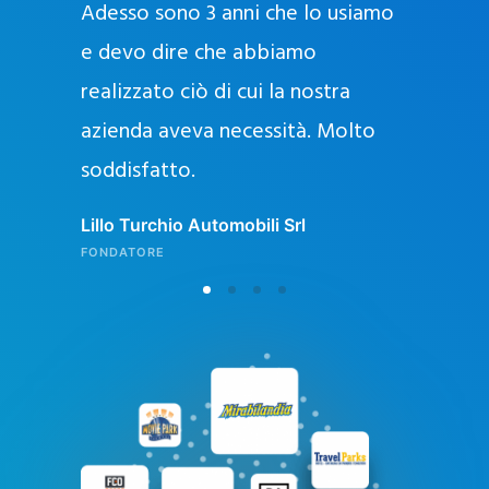
Adesso sono 3 anni che lo usiamo
a
g
e devo dire che abbiamo
e
realizzato ciò di cui la nostra
l
azienda aveva necessità. Molto
o
soddisfatto.
n
l
Lillo Turchio Automobili Srl
i
FONDATORE
n
e
i
n
I
t
a
l