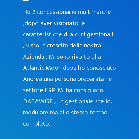
O
ad oggi
Ho 2 concessionarie multimarche
r
lla
,dopo aver visionato le
a
l
nda, con
caratteristiche di alcuni gestionali
J
nostra
, visto la crescita della nostra
e
Azienda . Mi sono rivolto alla
l
l
Atlantic Moon dove ho conosciuto
y
 nata
Andrea una persona preparata nel
e
Sempre
settore ERP. Mi ha consigliato
k
DATAWISE , un gestionale snello,
a
m
modulare ma allo stesso tempo
a
completo.
g
r