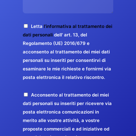
s
e
z
o
a
r
o
*
g
g
E
g
A
Letta
l’informativa al trattamento dei
a
m
i
c
dati personali
dell' art. 13, del
a
r
o
c
Regolamento (UE) 2016/679 e
i
a
*
e
acconsento al trattamento dei miei dati
l
n
t
*
personali su inseriti per consentirvi di
t
t
esaminare le mie richieste e fornirmi via
a
i
posta elettronica il relativo riscontro.
z
r
i
e
o
P
Acconsento al trattamento dei miei
l
n
r
dati personali su inseriti per ricevere via
a
e
o
posta elettronica comunicazioni in
q
G
p
merito alle vostre attività, a vostre
u
D
o
proposte commerciali e ad iniziative od
a
P
s