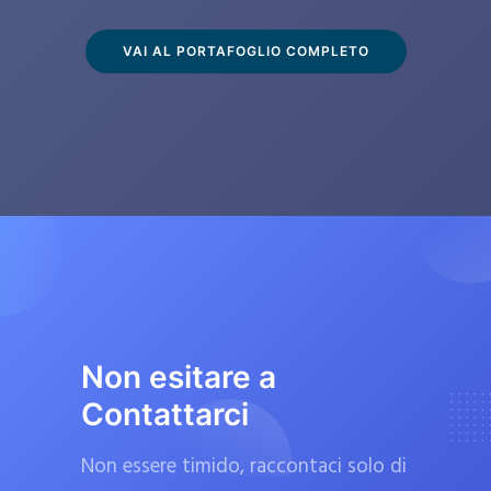
s
c
VAI AL PORTAFOGLIO COMPLETO
l
u
s
i
v
a
m
e
n
t
Non esitare a
e
Contattarci
d
a
Non essere timido, raccontaci solo di
f