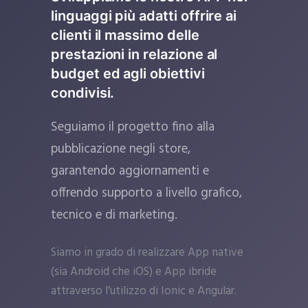
linguaggi più adatti offrire ai
clienti il massimo delle
prestazioni in relazione al
budget ed agli obiettivi
condivisi.
Seguiamo il progetto fino alla
pubblicazione negli store,
garantendo aggiornamenti e
offrendo supporto a livello grafico,
tecnico e di marketing.
Siamo in grado di realizzare App native
(sia Android che iOS) e App ibride
attraverso l’utilizzo di Ionic e Angular.