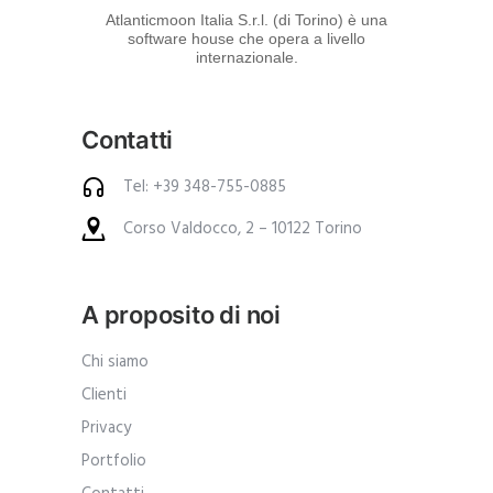
d
Atlanticmoon Italia S.r.l. (di Torino) è una
software house che opera a livello
e
internazionale.
i
p
Contatti
r
o
Tel: +39 348-755-0885
d
Corso Valdocco, 2 – 10122 Torino
o
t
t
A proposito di noi
i
.
Chi siamo
A
Clienti
n
Privacy
c
Portfolio
h