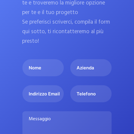
te e troveremo la migliore opzione
a
per te e il tuo progetto
r
Se preferisci scriverci, compila il form
m
a
qui sotto, ti ricontatteremo al più
c
presto!
i
e
I
A
u
l
z
ff
t
i
i
u
e
c
I
T
o
n
n
e
i
n
d
d
l
a
o
a
i
e
l
M
m
r
f
i
e
e
i
o
s
p
*
z
n