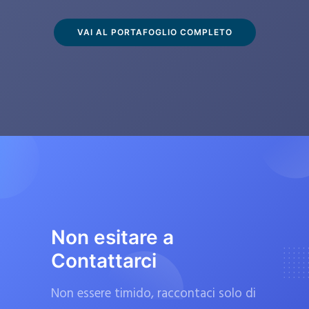
s
c
VAI AL PORTAFOGLIO COMPLETO
l
u
s
i
v
a
m
e
n
t
Non esitare a
e
Contattarci
d
a
Non essere timido, raccontaci solo di
f