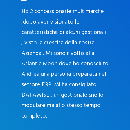
O
ad oggi
Ho 2 concessionarie multimarche
r
lla
,dopo aver visionato le
a
l
nda, con
caratteristiche di alcuni gestionali
J
nostra
, visto la crescita della nostra
e
Azienda . Mi sono rivolto alla
l
l
Atlantic Moon dove ho conosciuto
y
 nata
Andrea una persona preparata nel
e
Sempre
settore ERP. Mi ha consigliato
k
DATAWISE , un gestionale snello,
a
m
modulare ma allo stesso tempo
a
completo.
g
r