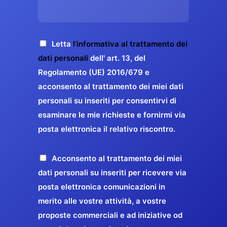
s
e
z
o
a
r
o
*
g
g
E
g
A
Letta
l’informativa al trattamento dei
a
m
i
c
dati personali
dell' art. 13, del
a
r
o
c
Regolamento (UE) 2016/679 e
i
a
*
e
acconsento al trattamento dei miei dati
l
n
t
*
personali su inseriti per consentirvi di
t
t
esaminare le mie richieste e fornirmi via
a
i
posta elettronica il relativo riscontro.
z
r
i
e
o
P
Acconsento al trattamento dei miei
l
n
r
dati personali su inseriti per ricevere via
a
e
o
posta elettronica comunicazioni in
q
G
p
merito alle vostre attività, a vostre
u
D
o
proposte commerciali e ad iniziative od
a
P
s