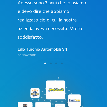
Adesso sono 3 anni che lo usiamo
a
g
e devo dire che abbiamo
e
realizzato ciò di cui la nostra
l
azienda aveva necessità. Molto
o
soddisfatto.
n
l
Lillo Turchio Automobili Srl
i
FONDATORE
n
e
i
n
I
t
a
l