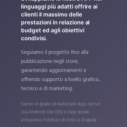
linguaggi più adatti offrire ai
clienti il massimo delle
prestazioni in relazione al
budget ed agli obiettivi
condivisi.
Seguiamo il progetto fino alla
pubblicazione negli store,
garantendo aggiornamenti e
offrendo supporto a livello grafico,
tecnico e di marketing.
Siamo in grado di realizzare App native
(sia Android che iOS) e App ibride
attraverso l’utilizzo di Ionic e Angular.