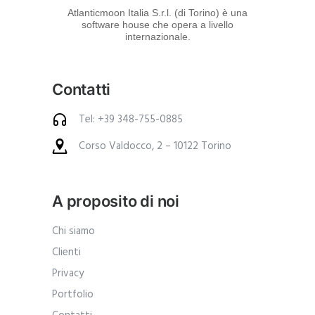
d
Atlanticmoon Italia S.r.l. (di Torino) è una
software house che opera a livello
e
internazionale.
i
p
Contatti
r
o
Tel: +39 348-755-0885
d
Corso Valdocco, 2 – 10122 Torino
o
t
t
A proposito di noi
i
.
Chi siamo
A
Clienti
n
Privacy
c
Portfolio
h