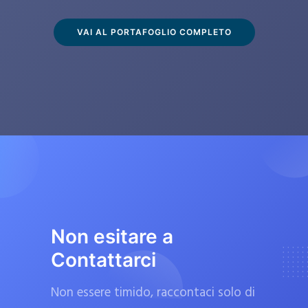
s
c
VAI AL PORTAFOGLIO COMPLETO
l
u
s
i
v
a
m
e
n
t
Non esitare a
e
Contattarci
d
a
Non essere timido, raccontaci solo di
f