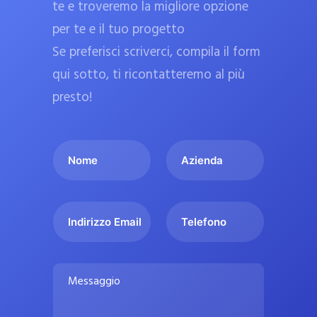
te e troveremo la migliore opzione
a
per te e il tuo progetto
r
Se preferisci scriverci, compila il form
m
a
qui sotto, ti ricontatteremo al più
c
presto!
i
e
I
A
u
l
z
ff
t
i
i
u
e
c
I
T
o
n
n
e
i
n
d
d
l
a
o
a
i
e
l
M
m
r
f
i
e
e
i
o
s
p
*
z
n