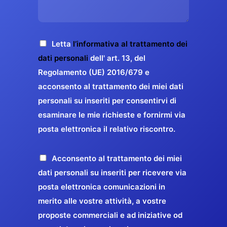
s
e
z
o
a
r
o
*
g
g
E
g
A
Letta
l’informativa al trattamento dei
a
m
i
c
dati personali
dell' art. 13, del
a
r
o
c
Regolamento (UE) 2016/679 e
i
a
*
e
acconsento al trattamento dei miei dati
l
n
t
*
personali su inseriti per consentirvi di
t
t
esaminare le mie richieste e fornirmi via
a
i
posta elettronica il relativo riscontro.
z
r
i
e
o
P
Acconsento al trattamento dei miei
l
n
r
dati personali su inseriti per ricevere via
a
e
o
posta elettronica comunicazioni in
q
G
p
merito alle vostre attività, a vostre
u
D
o
proposte commerciali e ad iniziative od
a
P
s