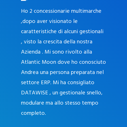
O
ad oggi
Ho 2 concessionarie multimarche
r
lla
,dopo aver visionato le
a
l
nda, con
caratteristiche di alcuni gestionali
J
nostra
, visto la crescita della nostra
e
Azienda . Mi sono rivolto alla
l
l
Atlantic Moon dove ho conosciuto
y
 nata
Andrea una persona preparata nel
e
Sempre
settore ERP. Mi ha consigliato
k
DATAWISE , un gestionale snello,
a
m
modulare ma allo stesso tempo
a
completo.
g
r