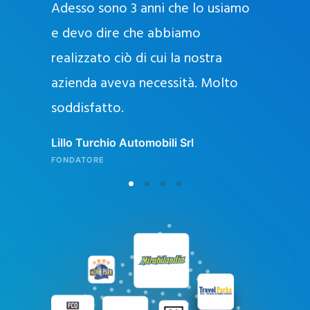
Adesso sono 3 anni che lo usiamo
a
g
e devo dire che abbiamo
e
realizzato ciò di cui la nostra
l
azienda aveva necessità. Molto
o
soddisfatto.
n
l
Lillo Turchio Automobili Srl
i
FONDATORE
n
e
i
n
I
t
a
l