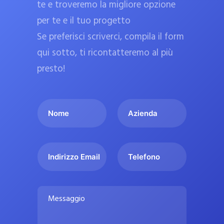
te e troveremo la migliore opzione
a
per te e il tuo progetto
r
Se preferisci scriverci, compila il form
m
a
qui sotto, ti ricontatteremo al più
c
presto!
i
e
I
A
u
l
z
ff
t
i
i
u
e
c
I
T
o
n
n
e
i
n
d
d
l
a
o
a
i
e
l
M
m
r
f
i
e
e
i
o
s
p
*
z
n