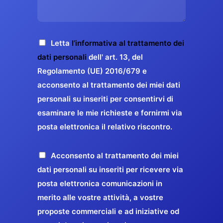
s
e
z
o
a
r
o
*
g
g
E
g
A
Letta
l’informativa al trattamento dei
a
m
i
c
dati personali
dell' art. 13, del
a
r
o
c
Regolamento (UE) 2016/679 e
i
a
*
e
acconsento al trattamento dei miei dati
l
n
t
*
personali su inseriti per consentirvi di
t
t
esaminare le mie richieste e fornirmi via
a
i
posta elettronica il relativo riscontro.
z
r
i
e
o
P
Acconsento al trattamento dei miei
l
n
r
dati personali su inseriti per ricevere via
a
e
o
posta elettronica comunicazioni in
q
G
p
merito alle vostre attività, a vostre
u
D
o
proposte commerciali e ad iniziative od
a
P
s