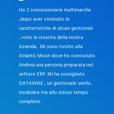
O
ad oggi
Ho 2 concessionarie multimarche
r
lla
,dopo aver visionato le
a
l
nda, con
caratteristiche di alcuni gestionali
J
nostra
, visto la crescita della nostra
e
Azienda . Mi sono rivolto alla
l
l
Atlantic Moon dove ho conosciuto
y
 nata
Andrea una persona preparata nel
e
Sempre
settore ERP. Mi ha consigliato
k
DATAWISE , un gestionale snello,
a
m
modulare ma allo stesso tempo
a
completo.
g
r