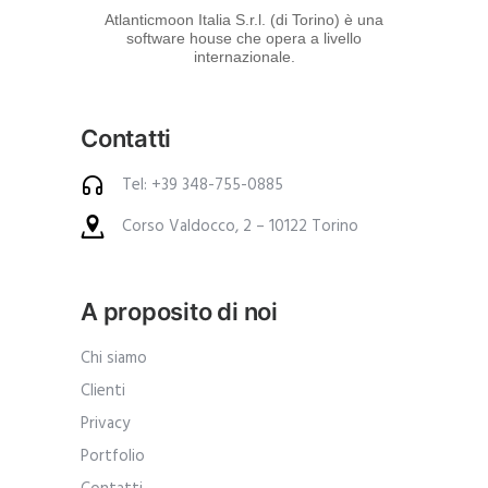
d
Atlanticmoon Italia S.r.l. (di Torino) è una
software house che opera a livello
e
internazionale.
i
p
Contatti
r
o
Tel: +39 348-755-0885
d
Corso Valdocco, 2 – 10122 Torino
o
t
t
A proposito di noi
i
.
Chi siamo
A
Clienti
n
Privacy
c
Portfolio
h