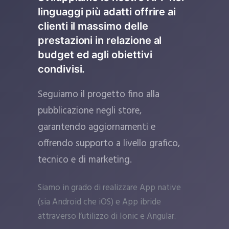
linguaggi più adatti offrire ai
clienti il massimo delle
prestazioni in relazione al
budget ed agli obiettivi
condivisi.
Seguiamo il progetto fino alla
pubblicazione negli store,
garantendo aggiornamenti e
offrendo supporto a livello grafico,
tecnico e di marketing.
Siamo in grado di realizzare App native
(sia Android che iOS) e App ibride
attraverso l’utilizzo di Ionic e Angular.