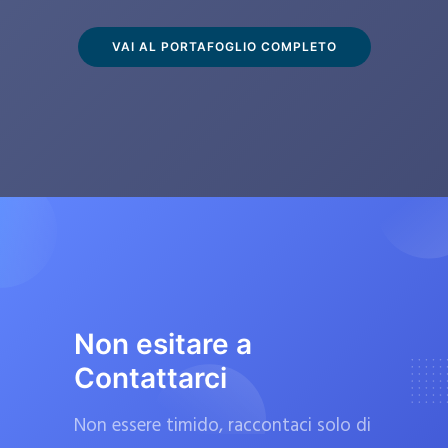
s
c
VAI AL PORTAFOGLIO COMPLETO
l
u
s
i
v
a
m
e
n
t
Non esitare a
e
Contattarci
d
a
Non essere timido, raccontaci solo di
f