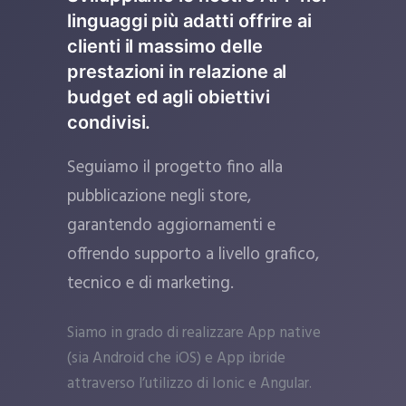
linguaggi più adatti offrire ai
clienti il massimo delle
prestazioni in relazione al
budget ed agli obiettivi
condivisi.
Seguiamo il progetto fino alla
pubblicazione negli store,
garantendo aggiornamenti e
offrendo supporto a livello grafico,
tecnico e di marketing.
Siamo in grado di realizzare App native
(sia Android che iOS) e App ibride
attraverso l’utilizzo di Ionic e Angular.