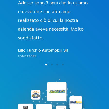
Adesso sono 3 anni che lo usiamo
a
g
e devo dire che abbiamo
e
realizzato ciò di cui la nostra
l
azienda aveva necessità. Molto
o
soddisfatto.
n
l
Lillo Turchio Automobili Srl
i
FONDATORE
n
e
i
n
I
t
a
l