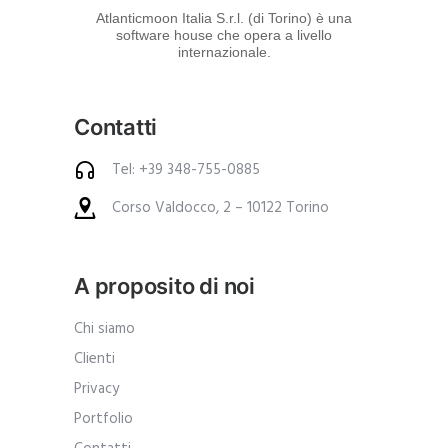
d
Atlanticmoon Italia S.r.l. (di Torino) è una
software house che opera a livello
e
internazionale.
i
p
Contatti
r
o
Tel: +39 348-755-0885
d
Corso Valdocco, 2 – 10122 Torino
o
t
t
A proposito di noi
i
.
Chi siamo
A
Clienti
n
Privacy
c
Portfolio
h