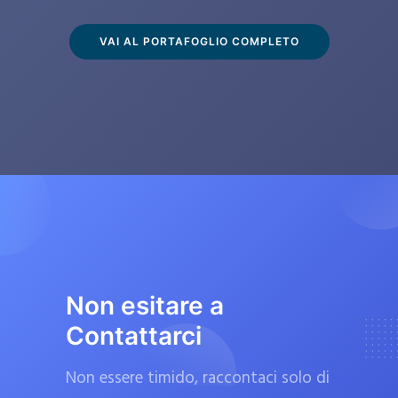
s
c
VAI AL PORTAFOGLIO COMPLETO
l
u
s
i
v
a
m
e
n
t
Non esitare a
e
Contattarci
d
a
Non essere timido, raccontaci solo di
f