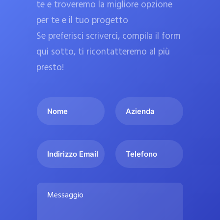
te e troveremo la migliore opzione
a
per te e il tuo progetto
r
Se preferisci scriverci, compila il form
m
a
qui sotto, ti ricontatteremo al più
c
presto!
i
e
I
A
u
l
z
ff
t
i
i
u
e
c
I
T
o
n
n
e
i
n
d
d
l
a
o
a
i
e
l
M
m
r
f
i
e
e
i
o
s
p
*
z
n