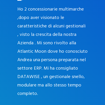
O
ad oggi
Ho 2 concessionarie multimarche
r
lla
,dopo aver visionato le
a
l
nda, con
caratteristiche di alcuni gestionali
J
nostra
, visto la crescita della nostra
e
Azienda . Mi sono rivolto alla
l
l
Atlantic Moon dove ho conosciuto
y
 nata
Andrea una persona preparata nel
e
Sempre
settore ERP. Mi ha consigliato
k
DATAWISE , un gestionale snello,
a
m
modulare ma allo stesso tempo
a
completo.
g
r