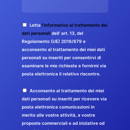
s
e
z
o
a
r
o
*
g
g
E
g
A
Letta
l’informativa al trattamento dei
a
m
i
c
dati personali
dell' art. 13, del
a
r
o
c
Regolamento (UE) 2016/679 e
i
a
*
e
acconsento al trattamento dei miei dati
l
n
t
*
personali su inseriti per consentirvi di
t
t
esaminare le mie richieste e fornirmi via
a
i
posta elettronica il relativo riscontro.
z
r
i
e
o
P
Acconsento al trattamento dei miei
l
n
r
dati personali su inseriti per ricevere via
a
e
o
posta elettronica comunicazioni in
q
G
p
merito alle vostre attività, a vostre
u
D
o
proposte commerciali e ad iniziative od
a
P
s