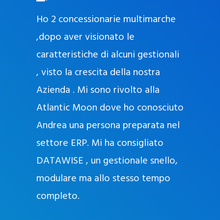
O
ad oggi
Ho 2 concessionarie multimarche
r
lla
,dopo aver visionato le
a
l
nda, con
caratteristiche di alcuni gestionali
J
nostra
, visto la crescita della nostra
e
Azienda . Mi sono rivolto alla
l
l
Atlantic Moon dove ho conosciuto
y
 nata
Andrea una persona preparata nel
e
Sempre
settore ERP. Mi ha consigliato
k
DATAWISE , un gestionale snello,
a
m
modulare ma allo stesso tempo
a
completo.
g
r