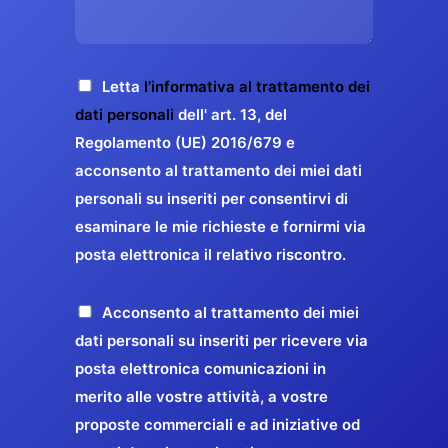
s
e
z
o
a
r
o
*
g
g
E
g
A
Letta
l’informativa al trattamento dei
a
m
i
c
dati personali
dell' art. 13, del
a
r
o
c
Regolamento (UE) 2016/679 e
i
a
*
e
acconsento al trattamento dei miei dati
l
n
t
*
personali su inseriti per consentirvi di
t
t
esaminare le mie richieste e fornirmi via
a
i
posta elettronica il relativo riscontro.
z
r
i
e
o
P
Acconsento al trattamento dei miei
l
n
r
dati personali su inseriti per ricevere via
a
e
o
posta elettronica comunicazioni in
q
G
p
merito alle vostre attività, a vostre
u
D
o
proposte commerciali e ad iniziative od
a
P
s