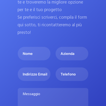
te e troveremo la migliore opzione
a
per te e il tuo progetto
r
Se preferisci scriverci, compila il form
m
a
qui sotto, ti ricontatteremo al più
c
presto!
i
e
I
A
u
l
z
ff
t
i
i
u
e
c
I
T
o
n
n
e
i
n
d
d
l
a
o
a
i
e
l
M
m
r
f
i
e
e
i
o
s
p
*
z
n