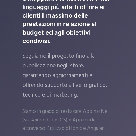
linguaggi più adatti offrire ai
clienti il massimo delle
prestazioni in relazione al
budget ed agli obiettivi
condivisi.
Seguiamo il progetto fino alla
pubblicazione negli store,
garantendo aggiornamenti e
offrendo supporto a livello grafico,
tecnico e di marketing.
Siamo in grado di realizzare App native
(sia Android che iOS) e App ibride
attraverso l’utilizzo di Ionic e Angular.