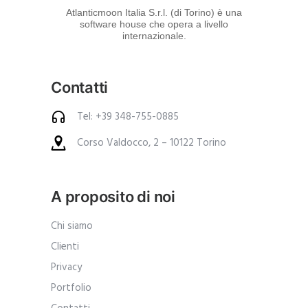
d
Atlanticmoon Italia S.r.l. (di Torino) è una
software house che opera a livello
e
internazionale.
i
p
Contatti
r
o
Tel: +39 348-755-0885
d
Corso Valdocco, 2 – 10122 Torino
o
t
t
A proposito di noi
i
.
Chi siamo
A
Clienti
n
Privacy
c
Portfolio
h