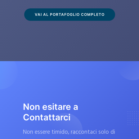
s
c
VAI AL PORTAFOGLIO COMPLETO
l
u
s
i
v
a
m
e
n
t
Non esitare a
e
Contattarci
d
a
Non essere timido, raccontaci solo di
f