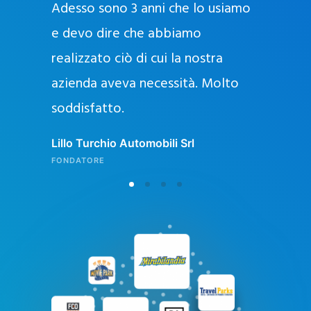
Adesso sono 3 anni che lo usiamo
a
g
e devo dire che abbiamo
e
realizzato ciò di cui la nostra
l
azienda aveva necessità. Molto
o
soddisfatto.
n
l
Lillo Turchio Automobili Srl
i
FONDATORE
n
e
i
n
I
t
a
l