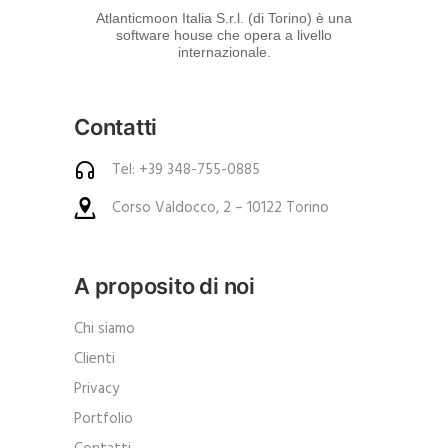
d
Atlanticmoon Italia S.r.l. (di Torino) è una
software house che opera a livello
e
internazionale.
i
p
Contatti
r
o
Tel: +39 348-755-0885
d
Corso Valdocco, 2 – 10122 Torino
o
t
t
A proposito di noi
i
.
Chi siamo
A
Clienti
n
Privacy
c
Portfolio
h