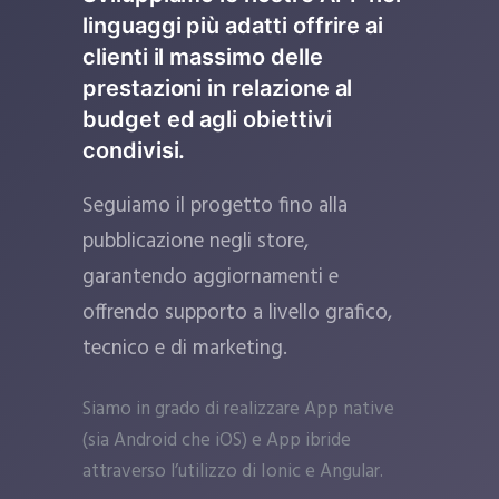
linguaggi più adatti offrire ai
clienti il massimo delle
prestazioni in relazione al
budget ed agli obiettivi
condivisi.
Seguiamo il progetto fino alla
pubblicazione negli store,
garantendo aggiornamenti e
offrendo supporto a livello grafico,
tecnico e di marketing.
Siamo in grado di realizzare App native
(sia Android che iOS) e App ibride
attraverso l’utilizzo di Ionic e Angular.