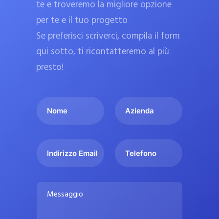
te e troveremo la migliore opzione
a
per te e il tuo progetto
r
Se preferisci scriverci, compila il form
m
a
qui sotto, ti ricontatteremo al più
c
presto!
i
e
I
A
u
l
z
ff
t
i
i
u
e
c
I
T
o
n
n
e
i
n
d
d
l
a
o
a
i
e
l
M
m
r
f
i
e
e
i
o
s
p
*
z
n