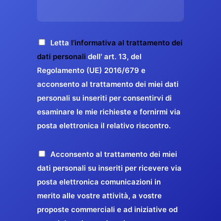
s
e
z
o
a
r
o
*
g
g
E
g
A
Letta
l’informativa al trattamento dei
a
m
i
c
dati personali
dell' art. 13, del
a
r
o
c
Regolamento (UE) 2016/679 e
i
a
*
e
acconsento al trattamento dei miei dati
l
n
t
*
personali su inseriti per consentirvi di
t
t
esaminare le mie richieste e fornirmi via
a
i
posta elettronica il relativo riscontro.
z
r
i
e
o
P
Acconsento al trattamento dei miei
l
n
r
dati personali su inseriti per ricevere via
a
e
o
posta elettronica comunicazioni in
q
G
p
merito alle vostre attività, a vostre
u
D
o
proposte commerciali e ad iniziative od
a
P
s