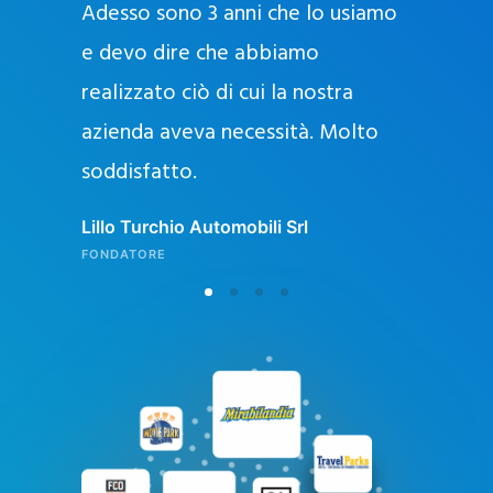
Adesso sono 3 anni che lo usiamo
a
g
e devo dire che abbiamo
e
realizzato ciò di cui la nostra
l
azienda aveva necessità. Molto
o
soddisfatto.
n
l
Lillo Turchio Automobili Srl
i
FONDATORE
n
e
i
n
I
t
a
l