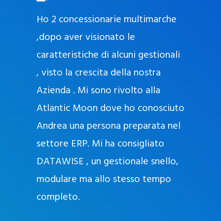
O
ad oggi
Ho 2 concessionarie multimarche
r
lla
,dopo aver visionato le
a
l
nda, con
caratteristiche di alcuni gestionali
J
nostra
, visto la crescita della nostra
e
Azienda . Mi sono rivolto alla
l
l
Atlantic Moon dove ho conosciuto
y
 nata
Andrea una persona preparata nel
e
Sempre
settore ERP. Mi ha consigliato
k
DATAWISE , un gestionale snello,
a
m
modulare ma allo stesso tempo
a
completo.
g
r