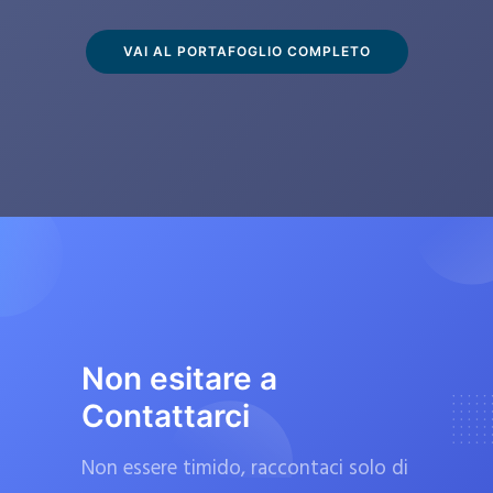
s
c
VAI AL PORTAFOGLIO COMPLETO
l
u
s
i
v
a
m
e
n
t
Non esitare a
e
Contattarci
d
a
Non essere timido, raccontaci solo di
f