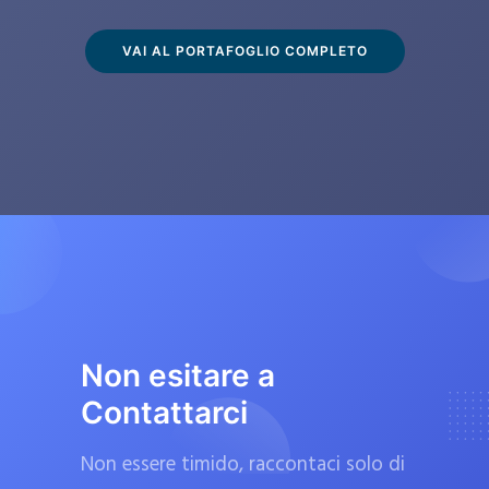
s
c
VAI AL PORTAFOGLIO COMPLETO
l
u
s
i
v
a
m
e
n
t
Non esitare a
e
Contattarci
d
a
Non essere timido, raccontaci solo di
f