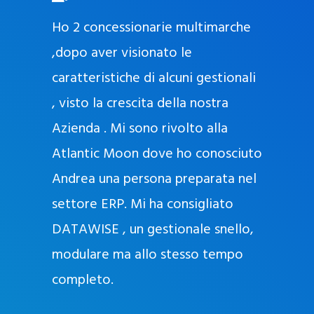
O
ad oggi
Ho 2 concessionarie multimarche
r
lla
,dopo aver visionato le
a
l
nda, con
caratteristiche di alcuni gestionali
J
nostra
, visto la crescita della nostra
e
Azienda . Mi sono rivolto alla
l
l
Atlantic Moon dove ho conosciuto
y
 nata
Andrea una persona preparata nel
e
Sempre
settore ERP. Mi ha consigliato
k
DATAWISE , un gestionale snello,
a
m
modulare ma allo stesso tempo
a
completo.
g
r