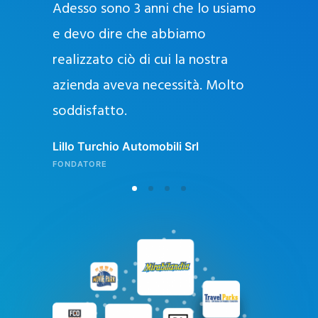
Adesso sono 3 anni che lo usiamo
a
g
e devo dire che abbiamo
e
realizzato ciò di cui la nostra
l
azienda aveva necessità. Molto
o
soddisfatto.
n
l
Lillo Turchio Automobili Srl
i
FONDATORE
n
e
i
n
I
t
a
l