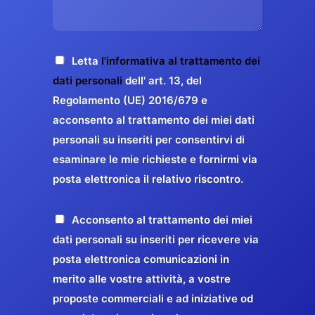
s
e
z
o
a
r
o
*
g
g
E
g
A
Letta
l’informativa al trattamento dei
a
m
i
c
dati personali
dell' art. 13, del
a
r
o
c
Regolamento (UE) 2016/679 e
i
a
*
e
acconsento al trattamento dei miei dati
l
n
t
*
personali su inseriti per consentirvi di
t
t
esaminare le mie richieste e fornirmi via
a
i
posta elettronica il relativo riscontro.
z
r
i
e
o
P
Acconsento al trattamento dei miei
l
n
r
dati personali su inseriti per ricevere via
a
e
o
posta elettronica comunicazioni in
q
G
p
merito alle vostre attività, a vostre
u
D
o
proposte commerciali e ad iniziative od
a
P
s