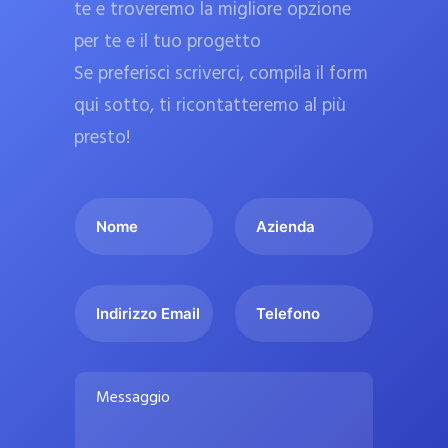
te e troveremo la migliore opzione
a
per te e il tuo progetto
r
Se preferisci scriverci, compila il form
m
a
qui sotto, ti ricontatteremo al più
c
presto!
i
e
I
A
u
l
z
ff
t
i
i
u
e
c
I
T
o
n
n
e
i
n
d
d
l
a
o
a
i
e
l
M
m
r
f
i
e
e
i
o
s
p
*
z
n