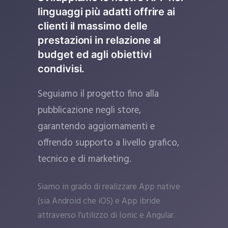
linguaggi più adatti offrire ai
clienti il massimo delle
prestazioni in relazione al
budget ed agli obiettivi
condivisi.
Seguiamo il progetto fino alla
pubblicazione negli store,
garantendo aggiornamenti e
offrendo supporto a livello grafico,
tecnico e di marketing.
Siamo in grado di realizzare App native
(sia Android che iOS) e App ibride
attraverso l’utilizzo di Ionic e Angular.