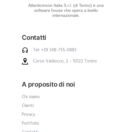
d
Atlanticmoon Italia S.r.l. (di Torino) è una
software house che opera a livello
e
internazionale.
i
p
Contatti
r
o
Tel: +39 348-755-0885
d
Corso Valdocco, 2 – 10122 Torino
o
t
t
A proposito di noi
i
.
Chi siamo
A
Clienti
n
Privacy
c
Portfolio
h