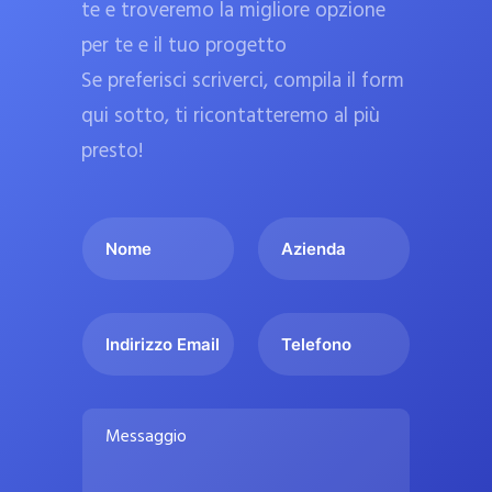
te e troveremo la migliore opzione
a
per te e il tuo progetto
r
Se preferisci scriverci, compila il form
m
a
qui sotto, ti ricontatteremo al più
c
presto!
i
e
I
A
u
l
z
ff
t
i
i
u
e
c
I
T
o
n
n
e
i
n
d
d
l
a
o
a
i
e
l
M
m
r
f
i
e
e
i
o
s
p
*
z
n