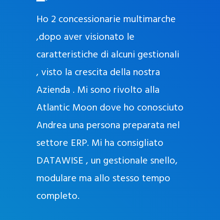
O
ad oggi
Ho 2 concessionarie multimarche
r
lla
,dopo aver visionato le
a
l
nda, con
caratteristiche di alcuni gestionali
J
nostra
, visto la crescita della nostra
e
Azienda . Mi sono rivolto alla
l
l
Atlantic Moon dove ho conosciuto
y
 nata
Andrea una persona preparata nel
e
Sempre
settore ERP. Mi ha consigliato
k
DATAWISE , un gestionale snello,
a
m
modulare ma allo stesso tempo
a
completo.
g
r