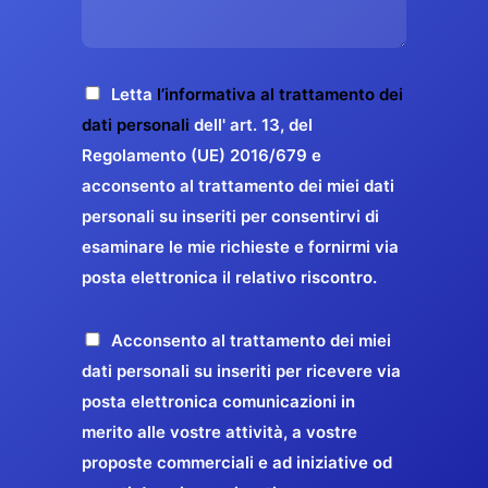
s
e
z
o
a
r
o
*
g
g
E
g
A
Letta
l’informativa al trattamento dei
a
m
i
c
dati personali
dell' art. 13, del
a
r
o
c
Regolamento (UE) 2016/679 e
i
a
*
e
acconsento al trattamento dei miei dati
l
n
t
*
personali su inseriti per consentirvi di
t
t
esaminare le mie richieste e fornirmi via
a
i
posta elettronica il relativo riscontro.
z
r
i
e
o
P
Acconsento al trattamento dei miei
l
n
r
dati personali su inseriti per ricevere via
a
e
o
posta elettronica comunicazioni in
q
G
p
merito alle vostre attività, a vostre
u
D
o
proposte commerciali e ad iniziative od
a
P
s