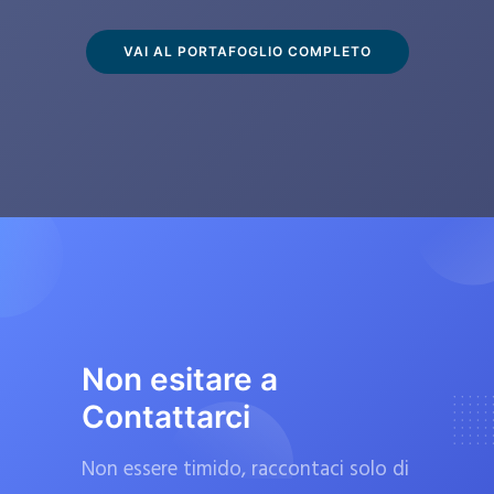
s
c
VAI AL PORTAFOGLIO COMPLETO
l
u
s
i
v
a
m
e
n
t
Non esitare a
e
Contattarci
d
a
Non essere timido, raccontaci solo di
f