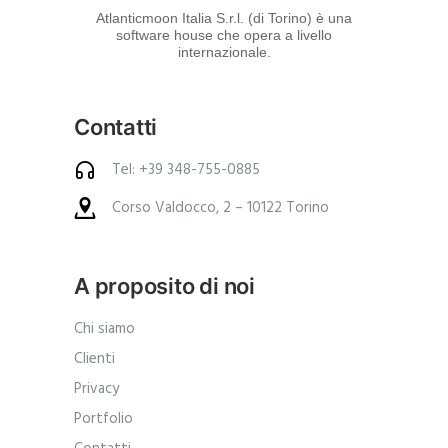
d
Atlanticmoon Italia S.r.l. (di Torino) è una
software house che opera a livello
e
internazionale.
i
p
Contatti
r
o
Tel: +39 348-755-0885
d
Corso Valdocco, 2 – 10122 Torino
o
t
t
A proposito di noi
i
.
Chi siamo
A
Clienti
n
Privacy
c
Portfolio
h