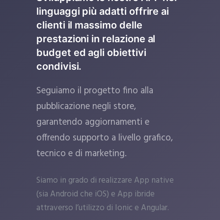
linguaggi più adatti offrire ai
clienti il massimo delle
prestazioni in relazione al
budget ed agli obiettivi
condivisi.
Seguiamo il progetto fino alla
pubblicazione negli store,
garantendo aggiornamenti e
offrendo supporto a livello grafico,
tecnico e di marketing.
Siamo in grado di realizzare App native
(sia Android che iOS) e App ibride
attraverso l’utilizzo di Ionic e Angular.