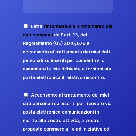
s
e
z
o
a
r
o
*
g
g
E
g
A
Letta
l’informativa al trattamento dei
a
m
i
c
dati personali
dell' art. 13, del
a
r
o
c
Regolamento (UE) 2016/679 e
i
a
*
e
acconsento al trattamento dei miei dati
l
n
t
*
personali su inseriti per consentirvi di
t
t
esaminare le mie richieste e fornirmi via
a
i
posta elettronica il relativo riscontro.
z
r
i
e
o
P
Acconsento al trattamento dei miei
l
n
r
dati personali su inseriti per ricevere via
a
e
o
posta elettronica comunicazioni in
q
G
p
merito alle vostre attività, a vostre
u
D
o
proposte commerciali e ad iniziative od
a
P
s