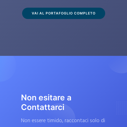
s
c
VAI AL PORTAFOGLIO COMPLETO
l
u
s
i
v
a
m
e
n
t
Non esitare a
e
Contattarci
d
a
Non essere timido, raccontaci solo di
f