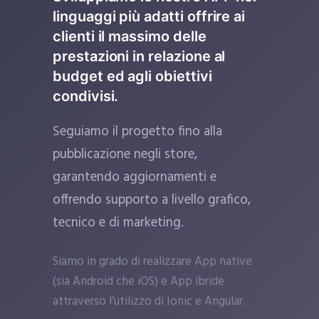
linguaggi più adatti offrire ai
clienti il massimo delle
prestazioni in relazione al
budget ed agli obiettivi
condivisi.
Seguiamo il progetto fino alla
pubblicazione negli store,
garantendo aggiornamenti e
offrendo supporto a livello grafico,
tecnico e di marketing.
Siamo in grado di realizzare App native
(sia Android che iOS) e App ibride
attraverso l’utilizzo di Ionic e Angular.