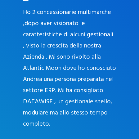
O
ad oggi
Ho 2 concessionarie multimarche
r
lla
,dopo aver visionato le
a
l
nda, con
caratteristiche di alcuni gestionali
J
nostra
, visto la crescita della nostra
e
Azienda . Mi sono rivolto alla
l
l
Atlantic Moon dove ho conosciuto
y
 nata
Andrea una persona preparata nel
e
Sempre
settore ERP. Mi ha consigliato
k
DATAWISE , un gestionale snello,
a
m
modulare ma allo stesso tempo
a
completo.
g
r