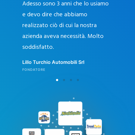
Adesso sono 3 anni che lo usiamo
a
g
e devo dire che abbiamo
e
realizzato ciò di cui la nostra
l
azienda aveva necessità. Molto
o
soddisfatto.
n
l
Lillo Turchio Automobili Srl
i
FONDATORE
n
e
i
n
I
t
a
l