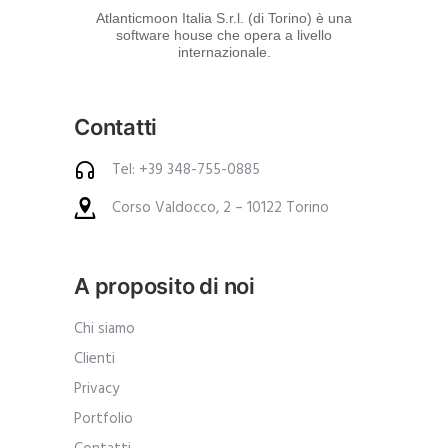
d
Atlanticmoon Italia S.r.l. (di Torino) è una
software house che opera a livello
e
internazionale.
i
p
Contatti
r
o
Tel: +39 348-755-0885
d
Corso Valdocco, 2 – 10122 Torino
o
t
t
A proposito di noi
i
.
Chi siamo
A
Clienti
n
Privacy
c
Portfolio
h