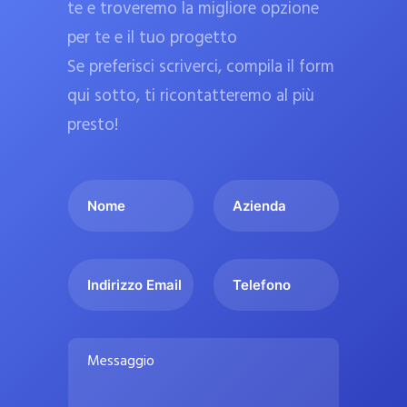
te e troveremo la migliore opzione
a
per te e il tuo progetto
r
Se preferisci scriverci, compila il form
m
a
qui sotto, ti ricontatteremo al più
c
presto!
i
e
I
A
u
l
z
ff
t
i
i
u
e
c
I
T
o
n
n
e
i
n
d
d
l
a
o
a
i
e
l
M
m
r
f
i
e
e
i
o
s
p
*
z
n