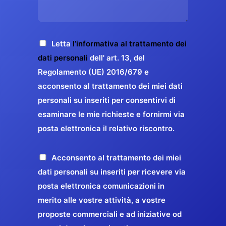
s
e
z
o
a
r
o
*
g
g
E
g
A
Letta
l’informativa al trattamento dei
a
m
i
c
dati personali
dell' art. 13, del
a
r
o
c
Regolamento (UE) 2016/679 e
i
a
*
e
acconsento al trattamento dei miei dati
l
n
t
*
personali su inseriti per consentirvi di
t
t
esaminare le mie richieste e fornirmi via
a
i
posta elettronica il relativo riscontro.
z
r
i
e
o
P
Acconsento al trattamento dei miei
l
n
r
dati personali su inseriti per ricevere via
a
e
o
posta elettronica comunicazioni in
q
G
p
merito alle vostre attività, a vostre
u
D
o
proposte commerciali e ad iniziative od
a
P
s