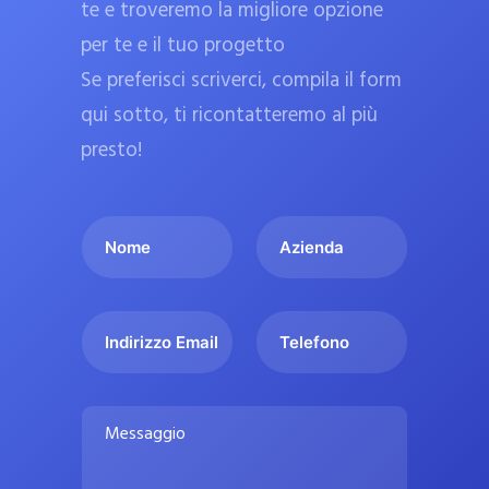
te e troveremo la migliore opzione
a
per te e il tuo progetto
r
Se preferisci scriverci, compila il form
m
a
qui sotto, ti ricontatteremo al più
c
presto!
i
e
I
A
u
l
z
ff
t
i
i
u
e
c
I
T
o
n
n
e
i
n
d
d
l
a
o
a
i
e
l
M
m
r
f
i
e
e
i
o
s
p
*
z
n