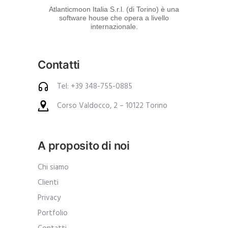
d
Atlanticmoon Italia S.r.l. (di Torino) è una
software house che opera a livello
e
internazionale.
i
p
Contatti
r
o
Tel: +39 348-755-0885
d
Corso Valdocco, 2 – 10122 Torino
o
t
t
A proposito di noi
i
.
Chi siamo
A
Clienti
n
Privacy
c
Portfolio
h