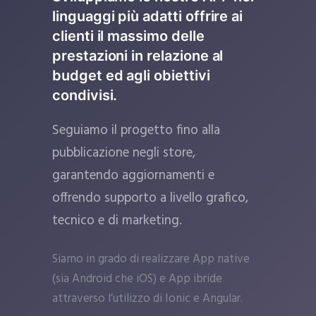
linguaggi più adatti offrire ai
clienti il massimo delle
prestazioni in relazione al
budget ed agli obiettivi
condivisi.
Seguiamo il progetto fino alla
pubblicazione negli store,
garantendo aggiornamenti e
offrendo supporto a livello grafico,
tecnico e di marketing.
Siamo in grado di realizzare App native
(sia Android che iOS) e App ibride
attraverso l’utilizzo di Ionic e Angular.