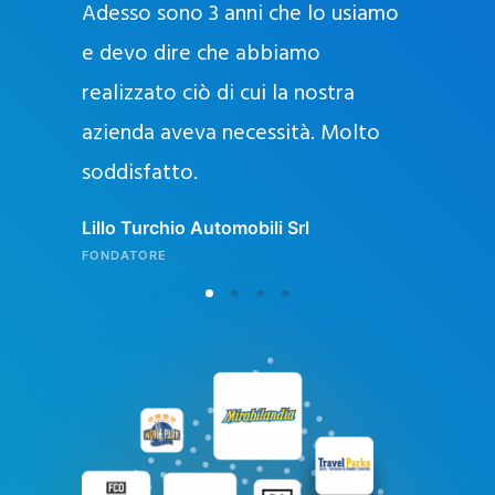
Adesso sono 3 anni che lo usiamo
a
g
e devo dire che abbiamo
e
realizzato ciò di cui la nostra
l
azienda aveva necessità. Molto
o
soddisfatto.
n
l
Lillo Turchio Automobili Srl
i
FONDATORE
n
e
i
n
I
t
a
l