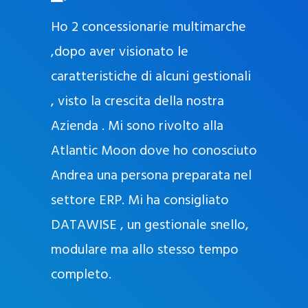
O
ad oggi
Ho 2 concessionarie multimarche
r
lla
,dopo aver visionato le
a
l
nda, con
caratteristiche di alcuni gestionali
J
nostra
, visto la crescita della nostra
e
Azienda . Mi sono rivolto alla
l
l
Atlantic Moon dove ho conosciuto
y
 nata
Andrea una persona preparata nel
e
Sempre
settore ERP. Mi ha consigliato
k
DATAWISE , un gestionale snello,
a
m
modulare ma allo stesso tempo
a
completo.
g
r