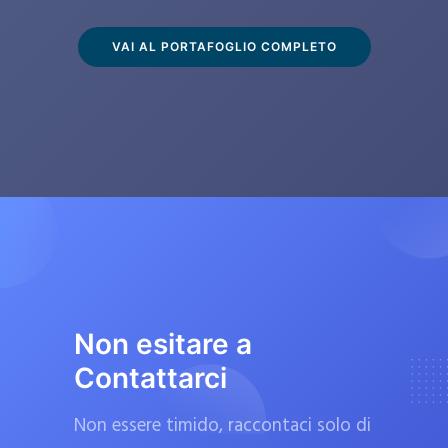
s
c
VAI AL PORTAFOGLIO COMPLETO
l
u
s
i
v
a
m
e
n
t
Non esitare a
e
Contattarci
d
a
Non essere timido, raccontaci solo di
f