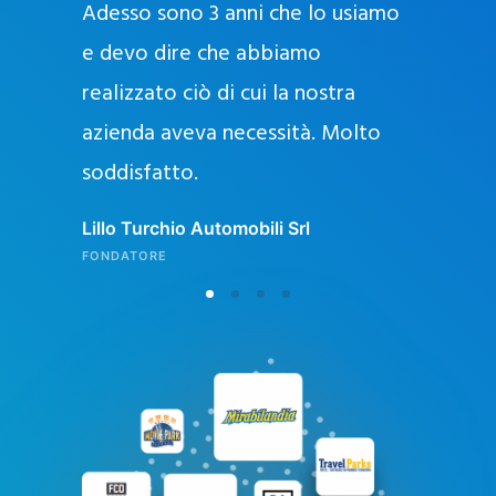
Adesso sono 3 anni che lo usiamo
a
g
e devo dire che abbiamo
e
realizzato ciò di cui la nostra
l
azienda aveva necessità. Molto
o
soddisfatto.
n
l
Lillo Turchio Automobili Srl
i
FONDATORE
n
e
i
n
I
t
a
l