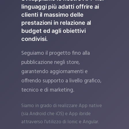
linguaggi più adatti offrire ai
clienti il massimo delle
prestazioni in relazione al
budget ed agli obiettivi
condivisi.
Seguiamo il progetto fino alla
pubblicazione negli store,
garantendo aggiornamenti e
offrendo supporto a livello grafico,
tecnico e di marketing.
Siamo in grado di realizzare App native
(sia Android che iOS) e App ibride
attraverso l’utilizzo di Ionic e Angular.