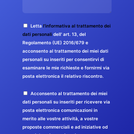
s
e
z
o
a
r
o
*
g
g
E
g
A
Letta
l’informativa al trattamento dei
a
m
i
c
dati personali
dell' art. 13, del
a
r
o
c
Regolamento (UE) 2016/679 e
i
a
*
e
acconsento al trattamento dei miei dati
l
n
t
*
personali su inseriti per consentirvi di
t
t
esaminare le mie richieste e fornirmi via
a
i
posta elettronica il relativo riscontro.
z
r
i
e
o
P
Acconsento al trattamento dei miei
l
n
r
dati personali su inseriti per ricevere via
a
e
o
posta elettronica comunicazioni in
q
G
p
merito alle vostre attività, a vostre
u
D
o
proposte commerciali e ad iniziative od
a
P
s