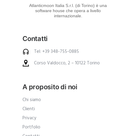
d
Atlanticmoon Italia S.r.l. (di Torino) è una
software house che opera a livello
e
internazionale.
i
p
Contatti
r
o
Tel: +39 348-755-0885
d
Corso Valdocco, 2 – 10122 Torino
o
t
t
A proposito di noi
i
.
Chi siamo
A
Clienti
n
Privacy
c
Portfolio
h