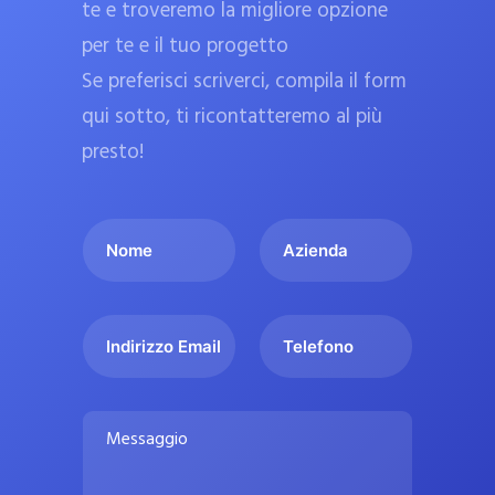
te e troveremo la migliore opzione
a
per te e il tuo progetto
r
Se preferisci scriverci, compila il form
m
a
qui sotto, ti ricontatteremo al più
c
presto!
i
e
I
A
u
l
z
ff
t
i
i
u
e
c
I
T
o
n
n
e
i
n
d
d
l
a
o
a
i
e
l
M
m
r
f
i
e
e
i
o
s
p
*
z
n