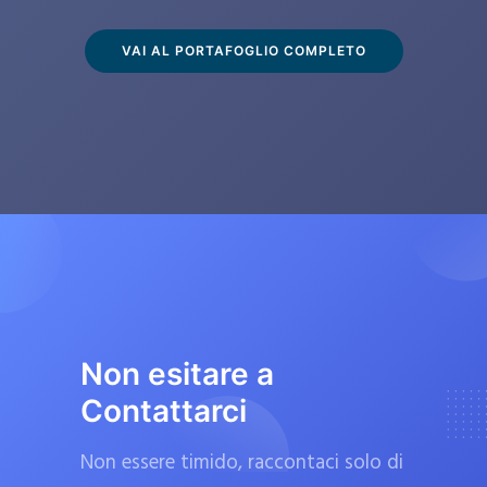
s
c
VAI AL PORTAFOGLIO COMPLETO
l
u
s
i
v
a
m
e
n
t
Non esitare a
e
Contattarci
d
a
Non essere timido, raccontaci solo di
f