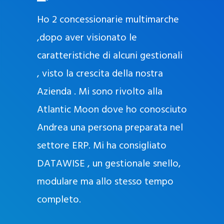
O
ad oggi
Ho 2 concessionarie multimarche
r
lla
,dopo aver visionato le
a
l
nda, con
caratteristiche di alcuni gestionali
J
nostra
, visto la crescita della nostra
e
Azienda . Mi sono rivolto alla
l
l
Atlantic Moon dove ho conosciuto
y
 nata
Andrea una persona preparata nel
e
Sempre
settore ERP. Mi ha consigliato
k
DATAWISE , un gestionale snello,
a
m
modulare ma allo stesso tempo
a
completo.
g
r