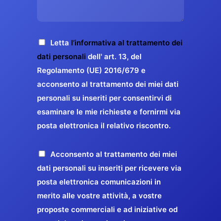
s
e
z
o
a
r
o
*
g
g
E
g
A
Letta
l’informativa al trattamento dei
a
m
i
c
dati personali
dell' art. 13, del
a
r
o
c
Regolamento (UE) 2016/679 e
i
a
*
e
acconsento al trattamento dei miei dati
l
n
t
*
personali su inseriti per consentirvi di
t
t
esaminare le mie richieste e fornirmi via
a
i
posta elettronica il relativo riscontro.
z
r
i
e
o
P
Acconsento al trattamento dei miei
l
n
r
dati personali su inseriti per ricevere via
a
e
o
posta elettronica comunicazioni in
q
G
p
merito alle vostre attività, a vostre
u
D
o
proposte commerciali e ad iniziative od
a
P
s