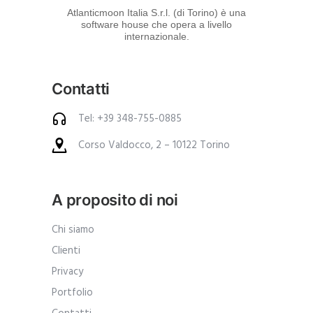
d
Atlanticmoon Italia S.r.l. (di Torino) è una
software house che opera a livello
e
internazionale.
i
p
Contatti
r
o
Tel: +39 348-755-0885
d
Corso Valdocco, 2 – 10122 Torino
o
t
t
A proposito di noi
i
.
Chi siamo
A
Clienti
n
Privacy
c
Portfolio
h