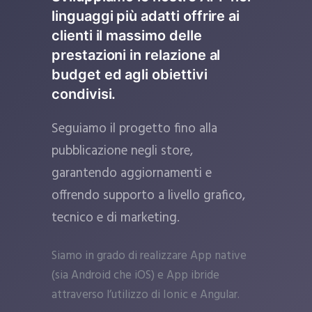
linguaggi più adatti offrire ai
clienti il massimo delle
prestazioni in relazione al
budget ed agli obiettivi
condivisi.
Seguiamo il progetto fino alla
pubblicazione negli store,
garantendo aggiornamenti e
offrendo supporto a livello grafico,
tecnico e di marketing.
Siamo in grado di realizzare App native
(sia Android che iOS) e App ibride
attraverso l’utilizzo di Ionic e Angular.