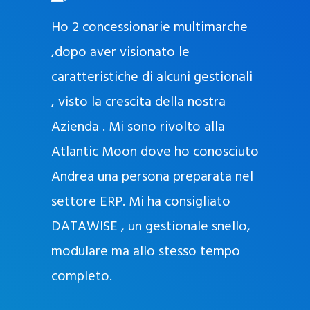
O
ad oggi
Ho 2 concessionarie multimarche
r
lla
,dopo aver visionato le
a
l
nda, con
caratteristiche di alcuni gestionali
J
nostra
, visto la crescita della nostra
e
Azienda . Mi sono rivolto alla
l
l
Atlantic Moon dove ho conosciuto
y
 nata
Andrea una persona preparata nel
e
Sempre
settore ERP. Mi ha consigliato
k
DATAWISE , un gestionale snello,
a
m
modulare ma allo stesso tempo
a
completo.
g
r