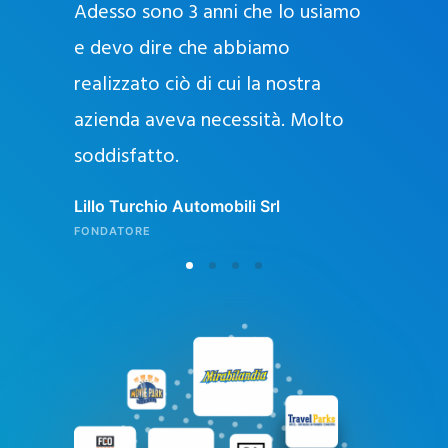
Adesso sono 3 anni che lo usiamo
a
g
e devo dire che abbiamo
e
realizzato ciò di cui la nostra
l
azienda aveva necessità. Molto
o
soddisfatto.
n
l
Lillo Turchio Automobili Srl
i
FONDATORE
n
e
i
n
I
t
a
l