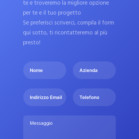
te e troveremo la migliore opzione
a
per te e il tuo progetto
r
Se preferisci scriverci, compila il form
m
a
qui sotto, ti ricontatteremo al più
c
presto!
i
e
I
A
u
l
z
ff
t
i
i
u
e
c
I
T
o
n
n
e
i
n
d
d
l
a
o
a
i
e
l
M
m
r
f
i
e
e
i
o
s
p
*
z
n