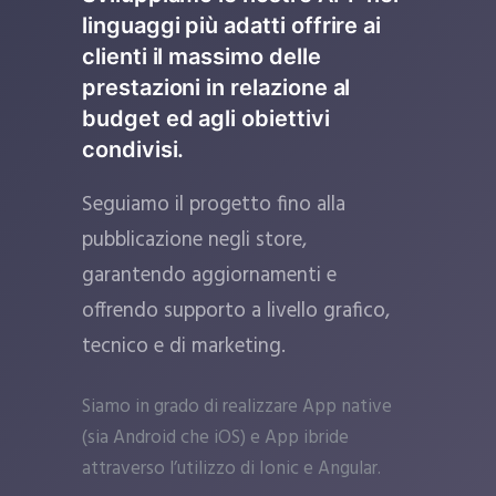
linguaggi più adatti offrire ai
clienti il massimo delle
prestazioni in relazione al
budget ed agli obiettivi
condivisi.
Seguiamo il progetto fino alla
pubblicazione negli store,
garantendo aggiornamenti e
offrendo supporto a livello grafico,
tecnico e di marketing.
Siamo in grado di realizzare App native
(sia Android che iOS) e App ibride
attraverso l’utilizzo di Ionic e Angular.