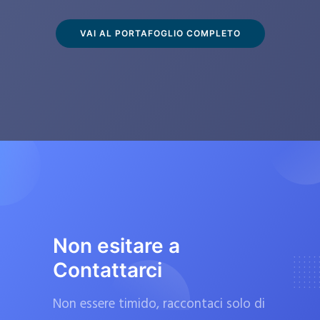
s
c
VAI AL PORTAFOGLIO COMPLETO
l
u
s
i
v
a
m
e
n
t
Non esitare a
e
Contattarci
d
a
Non essere timido, raccontaci solo di
f