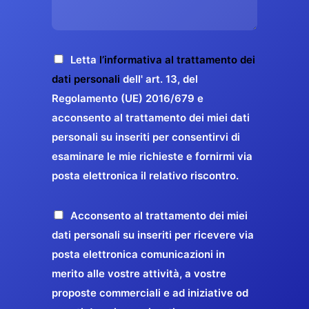
s
e
z
o
a
r
o
*
g
g
E
g
A
Letta
l’informativa al trattamento dei
a
m
i
c
dati personali
dell' art. 13, del
a
r
o
c
Regolamento (UE) 2016/679 e
i
a
*
e
acconsento al trattamento dei miei dati
l
n
t
*
personali su inseriti per consentirvi di
t
t
esaminare le mie richieste e fornirmi via
a
i
posta elettronica il relativo riscontro.
z
r
i
e
o
P
Acconsento al trattamento dei miei
l
n
r
dati personali su inseriti per ricevere via
a
e
o
posta elettronica comunicazioni in
q
G
p
merito alle vostre attività, a vostre
u
D
o
proposte commerciali e ad iniziative od
a
P
s