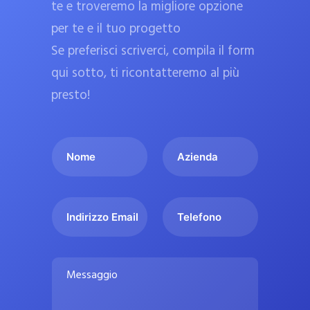
te e troveremo la migliore opzione
a
per te e il tuo progetto
r
Se preferisci scriverci, compila il form
m
a
qui sotto, ti ricontatteremo al più
c
presto!
i
e
I
A
u
l
z
ff
t
i
i
u
e
c
I
T
o
n
n
e
i
n
d
d
l
a
o
a
i
e
l
M
m
r
f
i
e
e
i
o
s
p
*
z
n