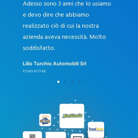
Adesso sono 3 anni che lo usiamo
a
g
e devo dire che abbiamo
e
realizzato ciò di cui la nostra
l
azienda aveva necessità. Molto
o
soddisfatto.
n
l
Lillo Turchio Automobili Srl
i
FONDATORE
n
e
i
n
I
t
a
l