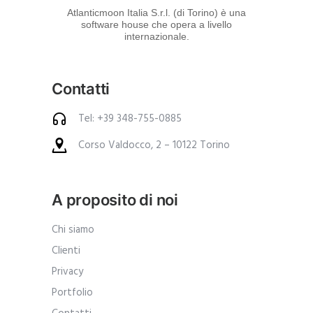
d
Atlanticmoon Italia S.r.l. (di Torino) è una
software house che opera a livello
e
internazionale.
i
p
Contatti
r
o
Tel: +39 348-755-0885
d
Corso Valdocco, 2 – 10122 Torino
o
t
t
A proposito di noi
i
.
Chi siamo
A
Clienti
n
Privacy
c
Portfolio
h