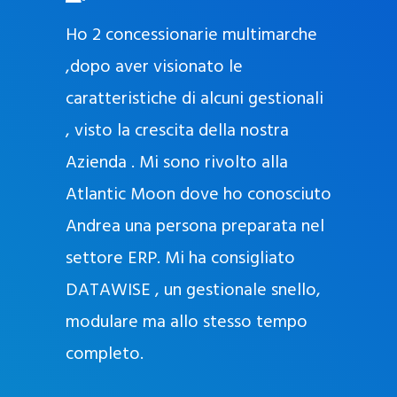
O
ad oggi
Ho 2 concessionarie multimarche
r
lla
,dopo aver visionato le
a
l
nda, con
caratteristiche di alcuni gestionali
J
nostra
, visto la crescita della nostra
e
Azienda . Mi sono rivolto alla
l
l
Atlantic Moon dove ho conosciuto
y
 nata
Andrea una persona preparata nel
e
Sempre
settore ERP. Mi ha consigliato
k
DATAWISE , un gestionale snello,
a
m
modulare ma allo stesso tempo
a
completo.
g
r