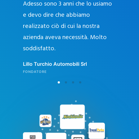
Adesso sono 3 anni che lo usiamo
a
g
e devo dire che abbiamo
e
realizzato ciò di cui la nostra
l
azienda aveva necessità. Molto
o
soddisfatto.
n
l
Lillo Turchio Automobili Srl
i
FONDATORE
n
e
i
n
I
t
a
l