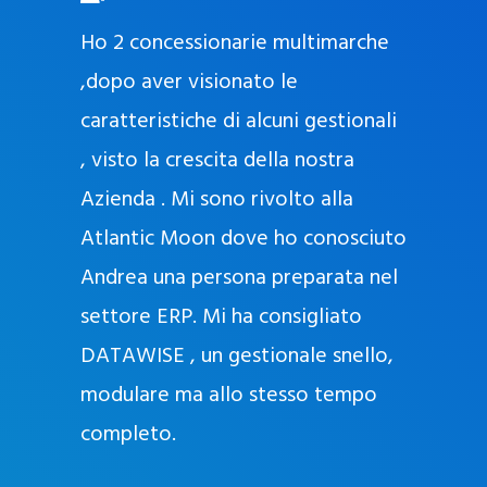
O
ad oggi
Ho 2 concessionarie multimarche
r
lla
,dopo aver visionato le
a
l
nda, con
caratteristiche di alcuni gestionali
J
nostra
, visto la crescita della nostra
e
Azienda . Mi sono rivolto alla
l
l
Atlantic Moon dove ho conosciuto
y
 nata
Andrea una persona preparata nel
e
Sempre
settore ERP. Mi ha consigliato
k
DATAWISE , un gestionale snello,
a
m
modulare ma allo stesso tempo
a
completo.
g
r