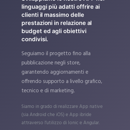
linguaggi più adatti offrire ai
clienti il massimo delle
prestazioni in relazione al
budget ed agli obiettivi
condivisi.
Seguiamo il progetto fino alla
pubblicazione negli store,
garantendo aggiornamenti e
offrendo supporto a livello grafico,
tecnico e di marketing.
Siamo in grado di realizzare App native
(sia Android che iOS) e App ibride
attraverso l’utilizzo di Ionic e Angular.