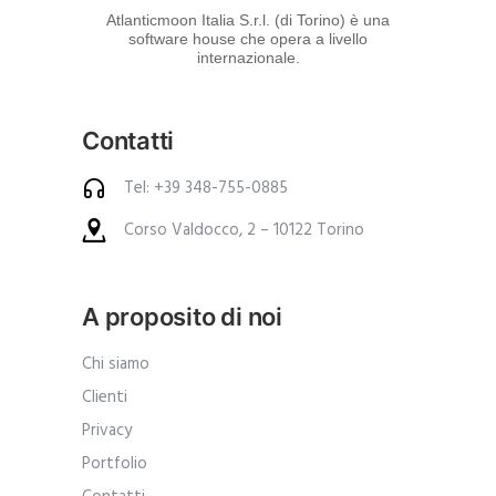
d
Atlanticmoon Italia S.r.l. (di Torino) è una
software house che opera a livello
e
internazionale.
i
p
Contatti
r
o
Tel: +39 348-755-0885
d
Corso Valdocco, 2 – 10122 Torino
o
t
t
A proposito di noi
i
.
Chi siamo
A
Clienti
n
Privacy
c
Portfolio
h