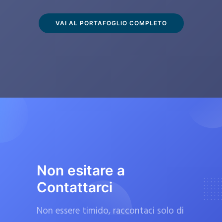
s
c
VAI AL PORTAFOGLIO COMPLETO
l
u
s
i
v
a
m
e
n
t
Non esitare a
e
Contattarci
d
a
Non essere timido, raccontaci solo di
f