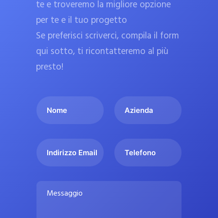
te e troveremo la migliore opzione
a
per te e il tuo progetto
r
Se preferisci scriverci, compila il form
m
a
qui sotto, ti ricontatteremo al più
c
presto!
i
e
I
A
u
l
z
ff
t
i
i
u
e
c
I
T
o
n
n
e
i
n
d
d
l
a
o
a
i
e
l
M
m
r
f
i
e
e
i
o
s
p
*
z
n