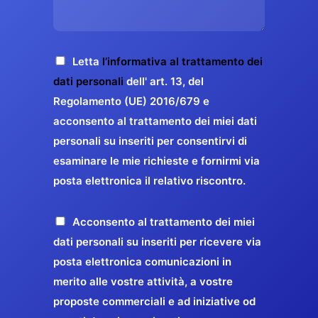
s
e
z
o
a
r
o
*
g
g
E
g
A
Letta
l’informativa al trattamento dei
a
m
i
c
dati personali
dell' art. 13, del
a
r
o
c
Regolamento (UE) 2016/679 e
i
a
*
e
acconsento al trattamento dei miei dati
l
n
t
*
personali su inseriti per consentirvi di
t
t
esaminare le mie richieste e fornirmi via
a
i
posta elettronica il relativo riscontro.
z
r
i
e
o
P
Acconsento al trattamento dei miei
l
n
r
dati personali su inseriti per ricevere via
a
e
o
posta elettronica comunicazioni in
q
G
p
merito alle vostre attività, a vostre
u
D
o
proposte commerciali e ad iniziative od
a
P
s