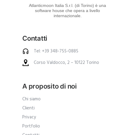
d
Atlanticmoon Italia S.r.l. (di Torino) è una
software house che opera a livello
e
internazionale.
i
p
Contatti
r
o
Tel: +39 348-755-0885
d
Corso Valdocco, 2 – 10122 Torino
o
t
t
A proposito di noi
i
.
Chi siamo
A
Clienti
n
Privacy
c
Portfolio
h