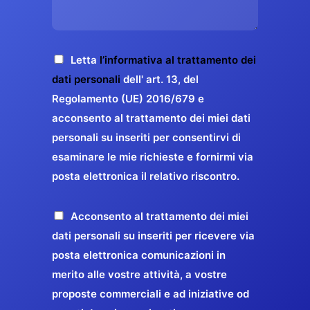
s
e
z
o
a
r
o
*
g
g
E
g
A
Letta
l’informativa al trattamento dei
a
m
i
c
dati personali
dell' art. 13, del
a
r
o
c
Regolamento (UE) 2016/679 e
i
a
*
e
acconsento al trattamento dei miei dati
l
n
t
*
personali su inseriti per consentirvi di
t
t
esaminare le mie richieste e fornirmi via
a
i
posta elettronica il relativo riscontro.
z
r
i
e
o
P
Acconsento al trattamento dei miei
l
n
r
dati personali su inseriti per ricevere via
a
e
o
posta elettronica comunicazioni in
q
G
p
merito alle vostre attività, a vostre
u
D
o
proposte commerciali e ad iniziative od
a
P
s