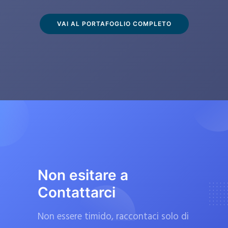
s
c
VAI AL PORTAFOGLIO COMPLETO
l
u
s
i
v
a
m
e
n
t
Non esitare a
e
Contattarci
d
a
Non essere timido, raccontaci solo di
f