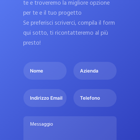
te e troveremo la migliore opzione
a
per te e il tuo progetto
r
Se preferisci scriverci, compila il form
m
a
qui sotto, ti ricontatteremo al più
c
presto!
i
e
I
A
u
l
z
ff
t
i
i
u
e
c
I
T
o
n
n
e
i
n
d
d
l
a
o
a
i
e
l
M
m
r
f
i
e
e
i
o
s
p
*
z
n