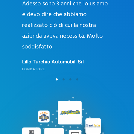
Adesso sono 3 anni che lo usiamo
a
g
e devo dire che abbiamo
e
realizzato ciò di cui la nostra
l
azienda aveva necessità. Molto
o
soddisfatto.
n
l
Lillo Turchio Automobili Srl
i
FONDATORE
n
e
i
n
I
t
a
l