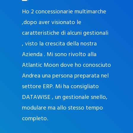
O
ad oggi
Ho 2 concessionarie multimarche
r
lla
,dopo aver visionato le
a
l
nda, con
caratteristiche di alcuni gestionali
J
nostra
, visto la crescita della nostra
e
Azienda . Mi sono rivolto alla
l
l
Atlantic Moon dove ho conosciuto
y
 nata
Andrea una persona preparata nel
e
Sempre
settore ERP. Mi ha consigliato
k
DATAWISE , un gestionale snello,
a
m
modulare ma allo stesso tempo
a
completo.
g
r