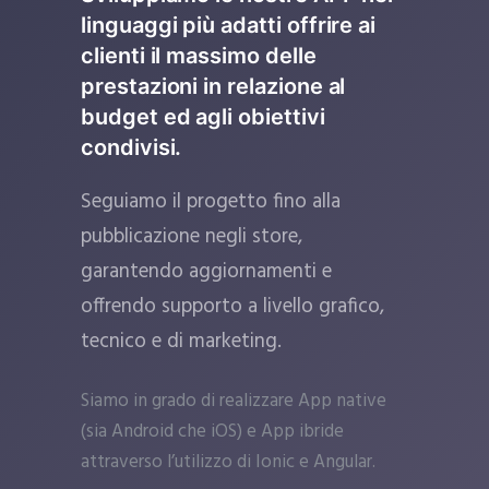
linguaggi più adatti offrire ai
clienti il massimo delle
prestazioni in relazione al
budget ed agli obiettivi
condivisi.
Seguiamo il progetto fino alla
pubblicazione negli store,
garantendo aggiornamenti e
offrendo supporto a livello grafico,
tecnico e di marketing.
Siamo in grado di realizzare App native
(sia Android che iOS) e App ibride
attraverso l’utilizzo di Ionic e Angular.