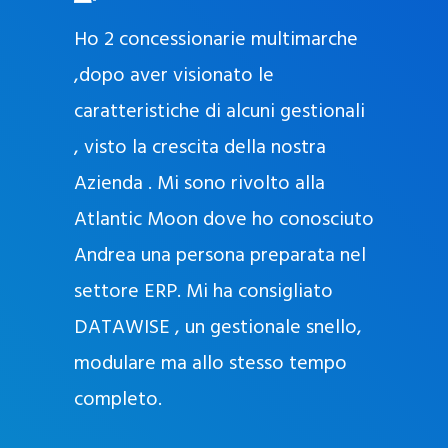
O
ad oggi
Ho 2 concessionarie multimarche
r
lla
,dopo aver visionato le
a
l
nda, con
caratteristiche di alcuni gestionali
J
nostra
, visto la crescita della nostra
e
Azienda . Mi sono rivolto alla
l
l
Atlantic Moon dove ho conosciuto
y
 nata
Andrea una persona preparata nel
e
Sempre
settore ERP. Mi ha consigliato
k
DATAWISE , un gestionale snello,
a
m
modulare ma allo stesso tempo
a
completo.
g
r