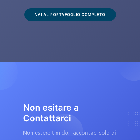
s
c
VAI AL PORTAFOGLIO COMPLETO
l
u
s
i
v
a
m
e
n
t
Non esitare a
e
Contattarci
d
a
Non essere timido, raccontaci solo di
f