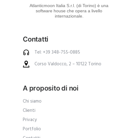
d
Atlanticmoon Italia S.r.l. (di Torino) è una
software house che opera a livello
e
internazionale.
i
p
Contatti
r
o
Tel: +39 348-755-0885
d
Corso Valdocco, 2 – 10122 Torino
o
t
t
A proposito di noi
i
.
Chi siamo
A
Clienti
n
Privacy
c
Portfolio
h