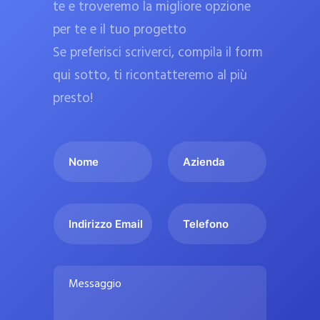
te e troveremo la migliore opzione
a
per te e il tuo progetto
r
Se preferisci scriverci, compila il form
m
a
qui sotto, ti ricontatteremo al più
c
presto!
i
e
I
A
u
l
z
ff
t
i
i
u
e
c
I
T
o
n
n
e
i
n
d
d
l
a
o
a
i
e
l
M
m
r
f
i
e
e
i
o
s
p
*
z
n