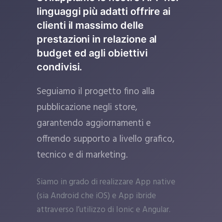
linguaggi più adatti offrire ai
clienti il massimo delle
prestazioni in relazione al
budget ed agli obiettivi
condivisi.
Seguiamo il progetto fino alla
pubblicazione negli store,
garantendo aggiornamenti e
offrendo supporto a livello grafico,
tecnico e di marketing.
Siamo in grado di realizzare App native
(sia Android che iOS) e App ibride
attraverso l’utilizzo di Ionic e Angular.