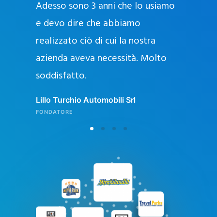
Adesso sono 3 anni che lo usiamo
a
g
e devo dire che abbiamo
e
realizzato ciò di cui la nostra
l
azienda aveva necessità. Molto
o
soddisfatto.
n
l
Lillo Turchio Automobili Srl
i
FONDATORE
n
e
i
n
I
t
a
l