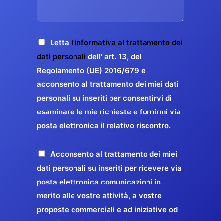
s
e
z
o
a
r
o
*
g
g
E
g
A
Letta
l’informativa al trattamento dei
a
m
i
c
dati personali
dell' art. 13, del
a
r
o
c
Regolamento (UE) 2016/679 e
i
a
*
e
acconsento al trattamento dei miei dati
l
n
t
*
personali su inseriti per consentirvi di
t
t
esaminare le mie richieste e fornirmi via
a
i
posta elettronica il relativo riscontro.
z
r
i
e
o
P
Acconsento al trattamento dei miei
l
n
r
dati personali su inseriti per ricevere via
a
e
o
posta elettronica comunicazioni in
q
G
p
merito alle vostre attività, a vostre
u
D
o
proposte commerciali e ad iniziative od
a
P
s