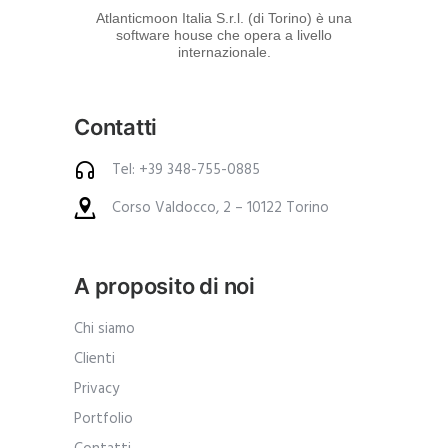
d
Atlanticmoon Italia S.r.l. (di Torino) è una
software house che opera a livello
e
internazionale.
i
p
Contatti
r
o
Tel: +39 348-755-0885
d
Corso Valdocco, 2 – 10122 Torino
o
t
t
A proposito di noi
i
.
Chi siamo
A
Clienti
n
Privacy
c
Portfolio
h