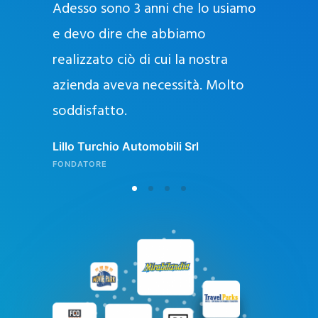
Adesso sono 3 anni che lo usiamo
a
g
e devo dire che abbiamo
e
realizzato ciò di cui la nostra
l
azienda aveva necessità. Molto
o
soddisfatto.
n
l
Lillo Turchio Automobili Srl
i
FONDATORE
n
e
i
n
I
t
a
l