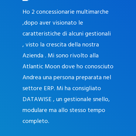
O
ad oggi
Ho 2 concessionarie multimarche
r
lla
,dopo aver visionato le
a
l
nda, con
caratteristiche di alcuni gestionali
J
nostra
, visto la crescita della nostra
e
Azienda . Mi sono rivolto alla
l
l
Atlantic Moon dove ho conosciuto
y
 nata
Andrea una persona preparata nel
e
Sempre
settore ERP. Mi ha consigliato
k
DATAWISE , un gestionale snello,
a
m
modulare ma allo stesso tempo
a
completo.
g
r