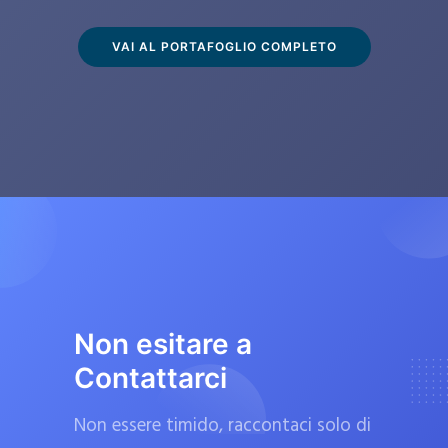
s
c
VAI AL PORTAFOGLIO COMPLETO
l
u
s
i
v
a
m
e
n
t
Non esitare a
e
Contattarci
d
a
Non essere timido, raccontaci solo di
f