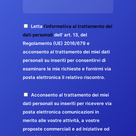
s
e
z
o
a
r
o
*
g
g
E
g
A
Letta
l’informativa al trattamento dei
a
m
i
c
dati personali
dell' art. 13, del
a
r
o
c
Regolamento (UE) 2016/679 e
i
a
*
e
acconsento al trattamento dei miei dati
l
n
t
*
personali su inseriti per consentirvi di
t
t
esaminare le mie richieste e fornirmi via
a
i
posta elettronica il relativo riscontro.
z
r
i
e
o
P
Acconsento al trattamento dei miei
l
n
r
dati personali su inseriti per ricevere via
a
e
o
posta elettronica comunicazioni in
q
G
p
merito alle vostre attività, a vostre
u
D
o
proposte commerciali e ad iniziative od
a
P
s