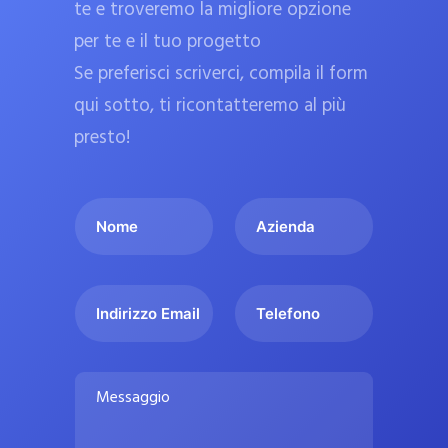
te e troveremo la migliore opzione
a
per te e il tuo progetto
r
Se preferisci scriverci, compila il form
m
a
qui sotto, ti ricontatteremo al più
c
presto!
i
e
I
A
u
l
z
ff
t
i
i
u
e
c
I
T
o
n
n
e
i
n
d
d
l
a
o
a
i
e
l
M
m
r
f
i
e
e
i
o
s
p
*
z
n