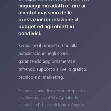
linguaggi più adatti offrire ai
clienti il massimo delle
prestazioni in relazione al
budget ed agli obiettivi
condivisi.
Seguiamo il progetto fino alla
pubblicazione negli store,
garantendo aggiornamenti e
offrendo supporto a livello grafico,
tecnico e di marketing.
Siamo in grado di realizzare App native
(sia Android che iOS) e App ibride
attraverso l’utilizzo di Ionic e Angular.