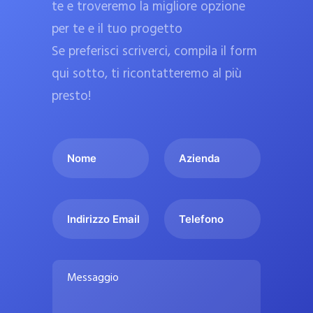
te e troveremo la migliore opzione
a
per te e il tuo progetto
r
Se preferisci scriverci, compila il form
m
a
qui sotto, ti ricontatteremo al più
c
presto!
i
e
I
A
u
l
z
ff
t
i
i
u
e
c
I
T
o
n
n
e
i
n
d
d
l
a
o
a
i
e
l
M
m
r
f
i
e
e
i
o
s
p
*
z
n