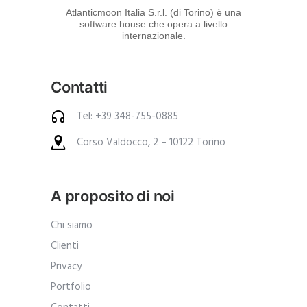
d
Atlanticmoon Italia S.r.l. (di Torino) è una
software house che opera a livello
e
internazionale.
i
p
Contatti
r
o
Tel: +39 348-755-0885
d
Corso Valdocco, 2 – 10122 Torino
o
t
t
A proposito di noi
i
.
Chi siamo
A
Clienti
n
Privacy
c
Portfolio
h