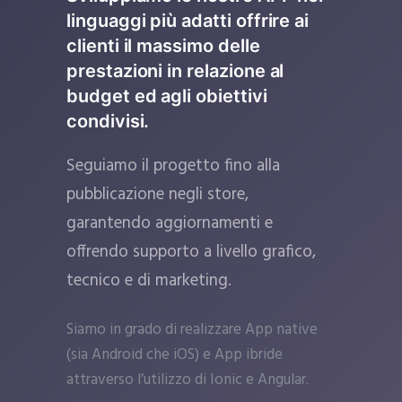
linguaggi più adatti offrire ai
clienti il massimo delle
prestazioni in relazione al
budget ed agli obiettivi
condivisi.
Seguiamo il progetto fino alla
pubblicazione negli store,
garantendo aggiornamenti e
offrendo supporto a livello grafico,
tecnico e di marketing.
Siamo in grado di realizzare App native
(sia Android che iOS) e App ibride
attraverso l’utilizzo di Ionic e Angular.