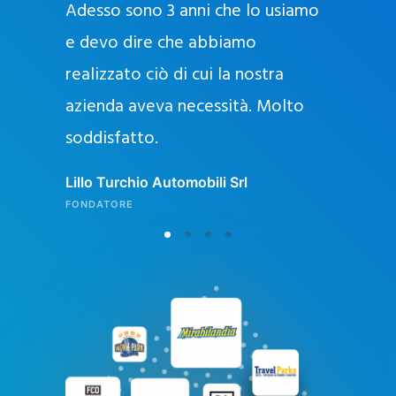
Adesso sono 3 anni che lo usiamo
a
g
e devo dire che abbiamo
e
realizzato ciò di cui la nostra
l
azienda aveva necessità. Molto
o
soddisfatto.
n
l
Lillo Turchio Automobili Srl
i
FONDATORE
n
e
i
n
I
t
a
l