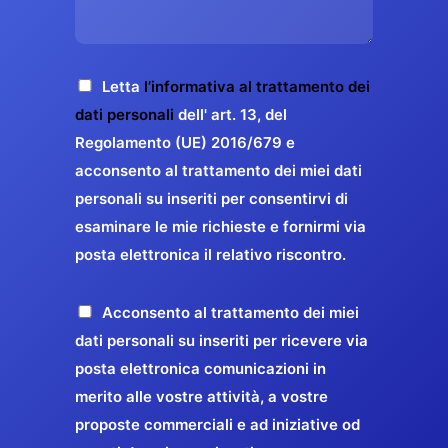
s
e
z
o
a
r
o
*
g
g
E
g
A
Letta
l’informativa al trattamento dei
a
m
i
c
dati personali
dell' art. 13, del
a
r
o
c
Regolamento (UE) 2016/679 e
i
a
*
e
acconsento al trattamento dei miei dati
l
n
t
*
personali su inseriti per consentirvi di
t
t
esaminare le mie richieste e fornirmi via
a
i
posta elettronica il relativo riscontro.
z
r
i
e
o
P
Acconsento al trattamento dei miei
l
n
r
dati personali su inseriti per ricevere via
a
e
o
posta elettronica comunicazioni in
q
G
p
merito alle vostre attività, a vostre
u
D
o
proposte commerciali e ad iniziative od
a
P
s