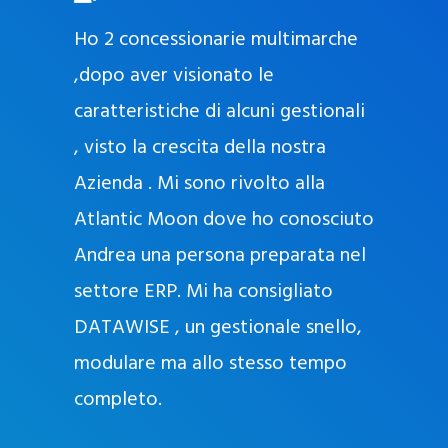
O
ad oggi
Ho 2 concessionarie multimarche
r
lla
,dopo aver visionato le
a
l
nda, con
caratteristiche di alcuni gestionali
J
nostra
, visto la crescita della nostra
e
Azienda . Mi sono rivolto alla
l
l
Atlantic Moon dove ho conosciuto
y
 nata
Andrea una persona preparata nel
e
Sempre
settore ERP. Mi ha consigliato
k
DATAWISE , un gestionale snello,
a
m
modulare ma allo stesso tempo
a
completo.
g
r