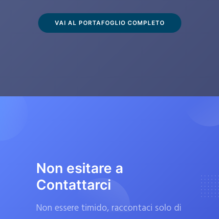
s
c
VAI AL PORTAFOGLIO COMPLETO
l
u
s
i
v
a
m
e
n
t
Non esitare a
e
Contattarci
d
a
Non essere timido, raccontaci solo di
f