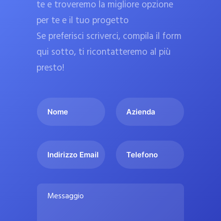
te e troveremo la migliore opzione
a
per te e il tuo progetto
r
Se preferisci scriverci, compila il form
m
a
qui sotto, ti ricontatteremo al più
c
presto!
i
e
I
A
u
l
z
ff
t
i
i
u
e
c
I
T
o
n
n
e
i
n
d
d
l
a
o
a
i
e
l
M
m
r
f
i
e
e
i
o
s
p
*
z
n