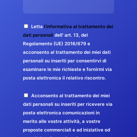
s
e
z
o
a
r
o
*
g
g
E
g
A
Letta
l’informativa al trattamento dei
a
m
i
c
dati personali
dell' art. 13, del
a
r
o
c
Regolamento (UE) 2016/679 e
i
a
*
e
acconsento al trattamento dei miei dati
l
n
t
*
personali su inseriti per consentirvi di
t
t
esaminare le mie richieste e fornirmi via
a
i
posta elettronica il relativo riscontro.
z
r
i
e
o
P
Acconsento al trattamento dei miei
l
n
r
dati personali su inseriti per ricevere via
a
e
o
posta elettronica comunicazioni in
q
G
p
merito alle vostre attività, a vostre
u
D
o
proposte commerciali e ad iniziative od
a
P
s