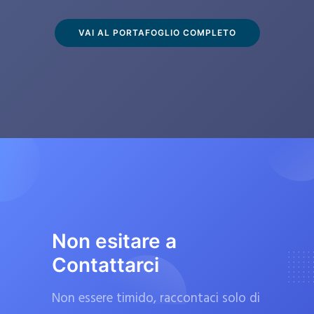
s
c
VAI AL PORTAFOGLIO COMPLETO
l
u
s
i
v
a
m
e
n
t
Non esitare a
e
Contattarci
d
a
Non essere timido, raccontaci solo di
f