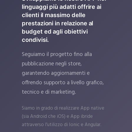
linguaggi più adatti offrire ai
clienti il massimo delle
prestazioni in relazione al
budget ed agli obiettivi
condivisi.
Seguiamo il progetto fino alla
pubblicazione negli store,
garantendo aggiornamenti e
offrendo supporto a livello grafico,
tecnico e di marketing.
Siamo in grado di realizzare App native
(sia Android che iOS) e App ibride
attraverso l’utilizzo di Ionic e Angular.