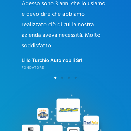
Adesso sono 3 anni che lo usiamo
a
g
e devo dire che abbiamo
e
realizzato ciò di cui la nostra
l
azienda aveva necessità. Molto
o
soddisfatto.
n
l
Lillo Turchio Automobili Srl
i
FONDATORE
n
e
i
n
I
t
a
l