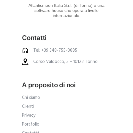
d
Atlanticmoon Italia S.r.l. (di Torino) è una
software house che opera a livello
e
internazionale.
i
p
Contatti
r
o
Tel: +39 348-755-0885
d
Corso Valdocco, 2 – 10122 Torino
o
t
t
A proposito di noi
i
.
Chi siamo
A
Clienti
n
Privacy
c
Portfolio
h