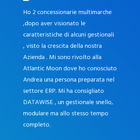
O
ad oggi
Ho 2 concessionarie multimarche
r
lla
,dopo aver visionato le
a
l
nda, con
caratteristiche di alcuni gestionali
J
nostra
, visto la crescita della nostra
e
Azienda . Mi sono rivolto alla
l
l
Atlantic Moon dove ho conosciuto
y
 nata
Andrea una persona preparata nel
e
Sempre
settore ERP. Mi ha consigliato
k
DATAWISE , un gestionale snello,
a
m
modulare ma allo stesso tempo
a
completo.
g
r