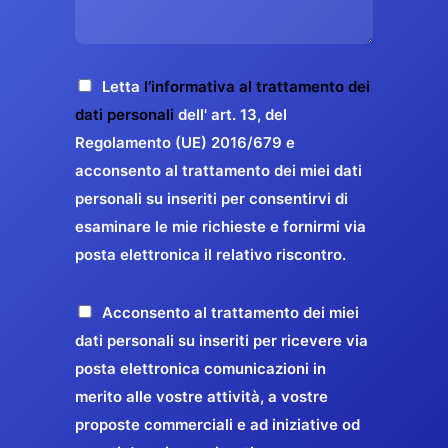
s
e
z
o
a
r
o
*
g
g
E
g
A
Letta
l’informativa al trattamento dei
a
m
i
c
dati personali
dell' art. 13, del
a
r
o
c
Regolamento (UE) 2016/679 e
i
a
*
e
acconsento al trattamento dei miei dati
l
n
t
*
personali su inseriti per consentirvi di
t
t
esaminare le mie richieste e fornirmi via
a
i
posta elettronica il relativo riscontro.
z
r
i
e
o
P
Acconsento al trattamento dei miei
l
n
r
dati personali su inseriti per ricevere via
a
e
o
posta elettronica comunicazioni in
q
G
p
merito alle vostre attività, a vostre
u
D
o
proposte commerciali e ad iniziative od
a
P
s