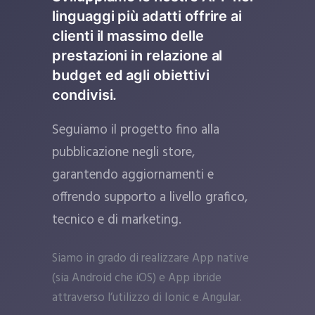
linguaggi più adatti offrire ai
clienti il massimo delle
prestazioni in relazione al
budget ed agli obiettivi
condivisi.
Seguiamo il progetto fino alla
pubblicazione negli store,
garantendo aggiornamenti e
offrendo supporto a livello grafico,
tecnico e di marketing.
Siamo in grado di realizzare App native
(sia Android che iOS) e App ibride
attraverso l’utilizzo di Ionic e Angular.