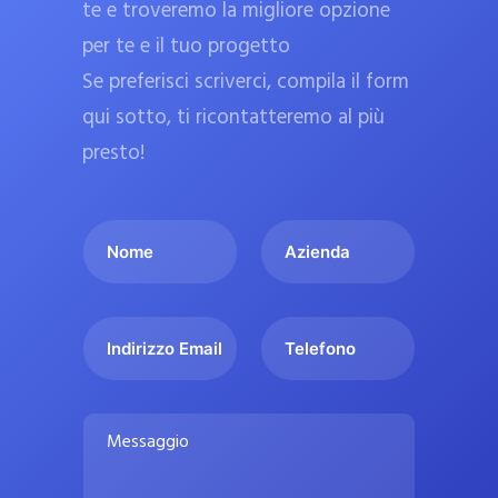
te e troveremo la migliore opzione
a
per te e il tuo progetto
r
Se preferisci scriverci, compila il form
m
a
qui sotto, ti ricontatteremo al più
c
presto!
i
e
I
A
u
l
z
ff
t
i
i
u
e
c
I
T
o
n
n
e
i
n
d
d
l
a
o
a
i
e
l
M
m
r
f
i
e
e
i
o
s
p
*
z
n