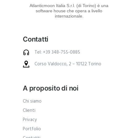
d
Atlanticmoon Italia S.r.l. (di Torino) è una
software house che opera a livello
e
internazionale.
i
p
Contatti
r
o
Tel: +39 348-755-0885
d
Corso Valdocco, 2 – 10122 Torino
o
t
t
A proposito di noi
i
.
Chi siamo
A
Clienti
n
Privacy
c
Portfolio
h