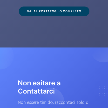
s
c
VAI AL PORTAFOGLIO COMPLETO
l
u
s
i
v
a
m
e
n
t
Non esitare a
e
Contattarci
d
a
Non essere timido, raccontaci solo di
f