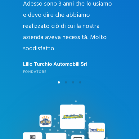
Adesso sono 3 anni che lo usiamo
a
g
e devo dire che abbiamo
e
realizzato ciò di cui la nostra
l
azienda aveva necessità. Molto
o
soddisfatto.
n
l
Lillo Turchio Automobili Srl
i
FONDATORE
n
e
i
n
I
t
a
l