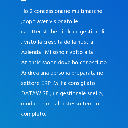
O
ad oggi
Ho 2 concessionarie multimarche
r
lla
,dopo aver visionato le
a
l
nda, con
caratteristiche di alcuni gestionali
J
nostra
, visto la crescita della nostra
e
Azienda . Mi sono rivolto alla
l
l
Atlantic Moon dove ho conosciuto
y
 nata
Andrea una persona preparata nel
e
Sempre
settore ERP. Mi ha consigliato
k
DATAWISE , un gestionale snello,
a
m
modulare ma allo stesso tempo
a
completo.
g
r