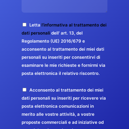
s
e
z
o
a
r
o
*
g
g
E
g
A
Letta
l’informativa al trattamento dei
a
m
i
c
dati personali
dell' art. 13, del
a
r
o
c
Regolamento (UE) 2016/679 e
i
a
*
e
acconsento al trattamento dei miei dati
l
n
t
*
personali su inseriti per consentirvi di
t
t
esaminare le mie richieste e fornirmi via
a
i
posta elettronica il relativo riscontro.
z
r
i
e
o
P
Acconsento al trattamento dei miei
l
n
r
dati personali su inseriti per ricevere via
a
e
o
posta elettronica comunicazioni in
q
G
p
merito alle vostre attività, a vostre
u
D
o
proposte commerciali e ad iniziative od
a
P
s