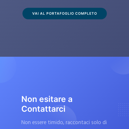
s
c
VAI AL PORTAFOGLIO COMPLETO
l
u
s
i
v
a
m
e
n
t
Non esitare a
e
Contattarci
d
a
Non essere timido, raccontaci solo di
f