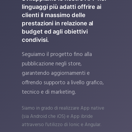
linguaggi più adatti offrire ai
clienti il massimo delle
prestazioni in relazione al
budget ed agli obiettivi
condivisi.
Seguiamo il progetto fino alla
pubblicazione negli store,
garantendo aggiornamenti e
offrendo supporto a livello grafico,
tecnico e di marketing.
Siamo in grado di realizzare App native
(sia Android che iOS) e App ibride
attraverso l’utilizzo di Ionic e Angular.