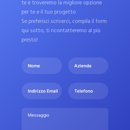
te e troveremo la migliore opzione
a
per te e il tuo progetto
r
Se preferisci scriverci, compila il form
m
a
qui sotto, ti ricontatteremo al più
c
presto!
i
e
I
A
u
l
z
ff
t
i
i
u
e
c
I
T
o
n
n
e
i
n
d
d
l
a
o
a
i
e
l
M
m
r
f
i
e
e
i
o
s
p
*
z
n