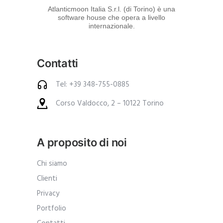
d
Atlanticmoon Italia S.r.l. (di Torino) è una
software house che opera a livello
e
internazionale.
i
p
Contatti
r
o
Tel: +39 348-755-0885
d
Corso Valdocco, 2 – 10122 Torino
o
t
t
A proposito di noi
i
.
Chi siamo
A
Clienti
n
Privacy
c
Portfolio
h