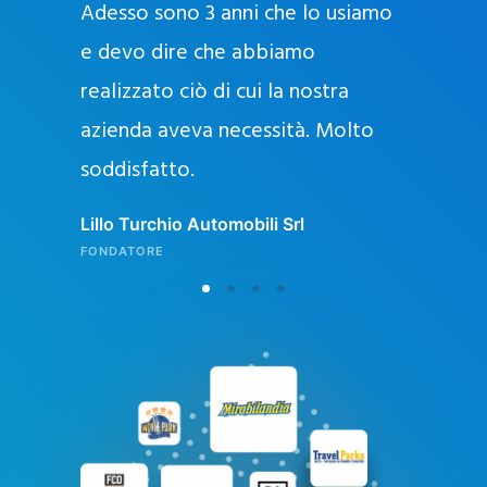
Adesso sono 3 anni che lo usiamo
a
g
e devo dire che abbiamo
e
realizzato ciò di cui la nostra
l
azienda aveva necessità. Molto
o
soddisfatto.
n
l
Lillo Turchio Automobili Srl
i
FONDATORE
n
e
i
n
I
t
a
l