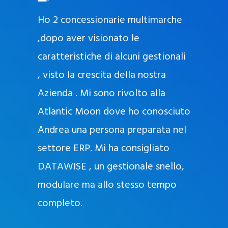
O
ad oggi
Ho 2 concessionarie multimarche
r
lla
,dopo aver visionato le
a
l
nda, con
caratteristiche di alcuni gestionali
J
nostra
, visto la crescita della nostra
e
Azienda . Mi sono rivolto alla
l
l
Atlantic Moon dove ho conosciuto
y
 nata
Andrea una persona preparata nel
e
Sempre
settore ERP. Mi ha consigliato
k
DATAWISE , un gestionale snello,
a
m
modulare ma allo stesso tempo
a
completo.
g
r