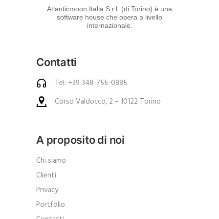
d
Atlanticmoon Italia S.r.l. (di Torino) è una
software house che opera a livello
e
internazionale.
i
p
Contatti
r
o
Tel: +39 348-755-0885
d
Corso Valdocco, 2 – 10122 Torino
o
t
t
A proposito di noi
i
.
Chi siamo
A
Clienti
n
Privacy
c
Portfolio
h