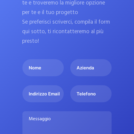
te e troveremo la migliore opzione
a
per te e il tuo progetto
r
Se preferisci scriverci, compila il form
m
a
qui sotto, ti ricontatteremo al più
c
presto!
i
e
I
A
u
l
z
ff
t
i
i
u
e
c
I
T
o
n
n
e
i
n
d
d
l
a
o
a
i
e
l
M
m
r
f
i
e
e
i
o
s
p
*
z
n