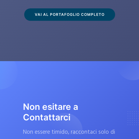
s
c
VAI AL PORTAFOGLIO COMPLETO
l
u
s
i
v
a
m
e
n
t
Non esitare a
e
Contattarci
d
a
Non essere timido, raccontaci solo di
f