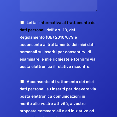
s
e
z
o
a
r
o
*
g
g
E
g
A
Letta
l’informativa al trattamento dei
a
m
i
c
dati personali
dell' art. 13, del
a
r
o
c
Regolamento (UE) 2016/679 e
i
a
*
e
acconsento al trattamento dei miei dati
l
n
t
*
personali su inseriti per consentirvi di
t
t
esaminare le mie richieste e fornirmi via
a
i
posta elettronica il relativo riscontro.
z
r
i
e
o
P
Acconsento al trattamento dei miei
l
n
r
dati personali su inseriti per ricevere via
a
e
o
posta elettronica comunicazioni in
q
G
p
merito alle vostre attività, a vostre
u
D
o
proposte commerciali e ad iniziative od
a
P
s