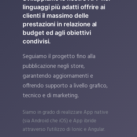
linguaggi più adatti offrire ai
clienti il massimo delle
prestazioni in relazione al
budget ed agli obiettivi
condivisi.
Seguiamo il progetto fino alla
pubblicazione negli store,
garantendo aggiornamenti e
offrendo supporto a livello grafico,
tecnico e di marketing.
Siamo in grado di realizzare App native
(sia Android che iOS) e App ibride
attraverso l’utilizzo di Ionic e Angular.