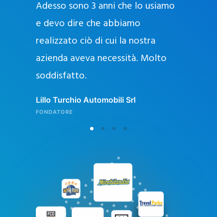
Adesso sono 3 anni che lo usiamo
a
g
e devo dire che abbiamo
e
realizzato ciò di cui la nostra
l
azienda aveva necessità. Molto
o
soddisfatto.
n
l
Lillo Turchio Automobili Srl
i
FONDATORE
n
e
i
n
I
t
a
l