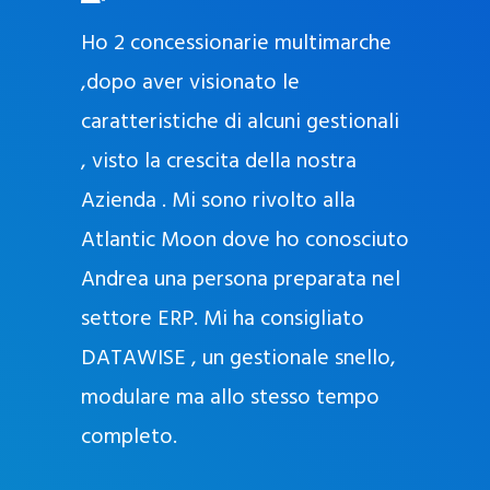
O
ad oggi
Ho 2 concessionarie multimarche
r
lla
,dopo aver visionato le
a
l
nda, con
caratteristiche di alcuni gestionali
J
nostra
, visto la crescita della nostra
e
Azienda . Mi sono rivolto alla
l
l
Atlantic Moon dove ho conosciuto
y
 nata
Andrea una persona preparata nel
e
Sempre
settore ERP. Mi ha consigliato
k
DATAWISE , un gestionale snello,
a
m
modulare ma allo stesso tempo
a
completo.
g
r