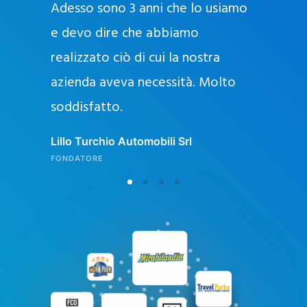
Adesso sono 3 anni che lo usiamo
a
g
e devo dire che abbiamo
e
realizzato ciò di cui la nostra
l
azienda aveva necessità. Molto
o
soddisfatto.
n
l
Lillo Turchio Automobili Srl
i
FONDATORE
n
e
i
n
I
t
a
l