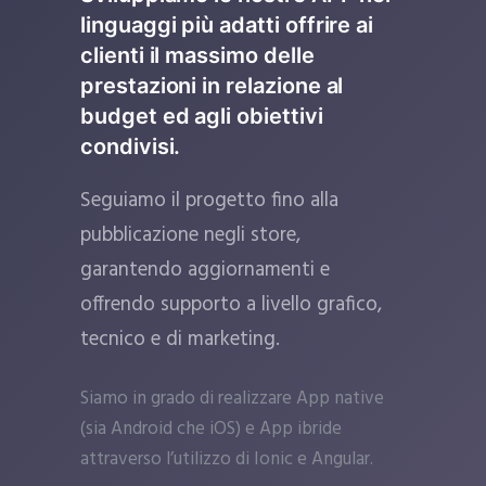
linguaggi più adatti offrire ai
clienti il massimo delle
prestazioni in relazione al
budget ed agli obiettivi
condivisi.
Seguiamo il progetto fino alla
pubblicazione negli store,
garantendo aggiornamenti e
offrendo supporto a livello grafico,
tecnico e di marketing.
Siamo in grado di realizzare App native
(sia Android che iOS) e App ibride
attraverso l’utilizzo di Ionic e Angular.