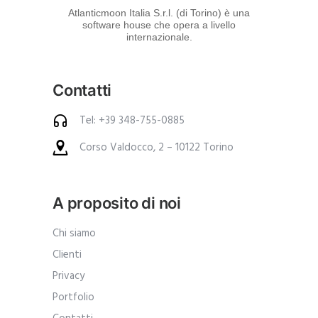
d
Atlanticmoon Italia S.r.l. (di Torino) è una
software house che opera a livello
e
internazionale.
i
p
Contatti
r
o
Tel: +39 348-755-0885
d
Corso Valdocco, 2 – 10122 Torino
o
t
t
A proposito di noi
i
.
Chi siamo
A
Clienti
n
Privacy
c
Portfolio
h