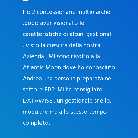
O
ad oggi
Ho 2 concessionarie multimarche
r
lla
,dopo aver visionato le
a
l
nda, con
caratteristiche di alcuni gestionali
J
nostra
, visto la crescita della nostra
e
Azienda . Mi sono rivolto alla
l
l
Atlantic Moon dove ho conosciuto
y
 nata
Andrea una persona preparata nel
e
Sempre
settore ERP. Mi ha consigliato
k
DATAWISE , un gestionale snello,
a
m
modulare ma allo stesso tempo
a
completo.
g
r