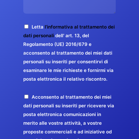
s
e
z
o
a
r
o
*
g
g
E
g
A
Letta
l’informativa al trattamento dei
a
m
i
c
dati personali
dell' art. 13, del
a
r
o
c
Regolamento (UE) 2016/679 e
i
a
*
e
acconsento al trattamento dei miei dati
l
n
t
*
personali su inseriti per consentirvi di
t
t
esaminare le mie richieste e fornirmi via
a
i
posta elettronica il relativo riscontro.
z
r
i
e
o
P
Acconsento al trattamento dei miei
l
n
r
dati personali su inseriti per ricevere via
a
e
o
posta elettronica comunicazioni in
q
G
p
merito alle vostre attività, a vostre
u
D
o
proposte commerciali e ad iniziative od
a
P
s