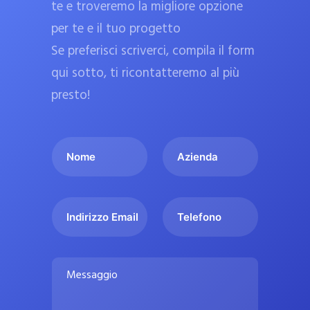
te e troveremo la migliore opzione
a
per te e il tuo progetto
r
Se preferisci scriverci, compila il form
m
a
qui sotto, ti ricontatteremo al più
c
presto!
i
e
I
A
u
l
z
ff
t
i
i
u
e
c
I
T
o
n
n
e
i
n
d
d
l
a
o
a
i
e
l
M
m
r
f
i
e
e
i
o
s
p
*
z
n