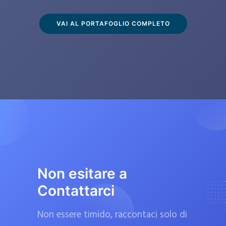
s
c
VAI AL PORTAFOGLIO COMPLETO
l
u
s
i
v
a
m
e
n
t
Non esitare a
e
Contattarci
d
a
Non essere timido, raccontaci solo di
f