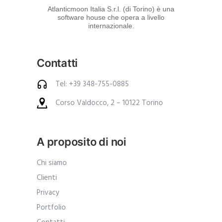
d
Atlanticmoon Italia S.r.l. (di Torino) è una
software house che opera a livello
e
internazionale.
i
p
Contatti
r
o
Tel: +39 348-755-0885
d
Corso Valdocco, 2 – 10122 Torino
o
t
t
A proposito di noi
i
.
Chi siamo
A
Clienti
n
Privacy
c
Portfolio
h