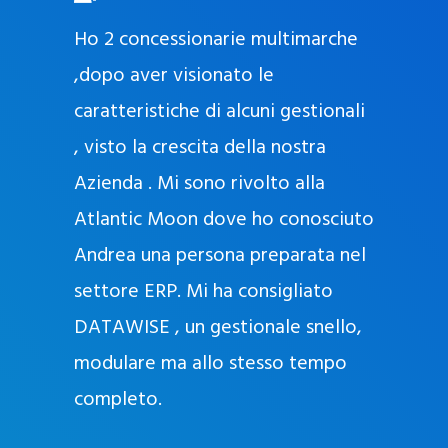
O
ad oggi
Ho 2 concessionarie multimarche
r
lla
,dopo aver visionato le
a
l
nda, con
caratteristiche di alcuni gestionali
J
nostra
, visto la crescita della nostra
e
Azienda . Mi sono rivolto alla
l
l
Atlantic Moon dove ho conosciuto
y
 nata
Andrea una persona preparata nel
e
Sempre
settore ERP. Mi ha consigliato
k
DATAWISE , un gestionale snello,
a
m
modulare ma allo stesso tempo
a
completo.
g
r