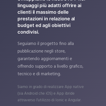
linguaggi più adatti offrire ai
clienti il massimo delle
prestazioni in relazione al
budget ed agli obiettivi
condivisi.
Seguiamo il progetto fino alla
pubblicazione negli store,
garantendo aggiornamenti e
offrendo supporto a livello grafico,
tecnico e di marketing.
Siamo in grado di realizzare App native
(sia Android che iOS) e App ibride
attraverso l’utilizzo di Ionic e Angular.