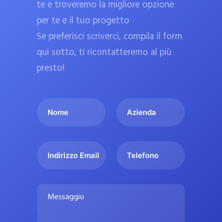
te e troveremo la migliore opzione
a
per te e il tuo progetto
r
Se preferisci scriverci, compila il form
m
a
qui sotto, ti ricontatteremo al più
c
presto!
i
e
I
A
u
l
z
ff
t
i
i
u
e
c
I
T
o
n
n
e
i
n
d
d
l
a
o
a
i
e
l
M
m
r
f
i
e
e
i
o
s
p
*
z
n