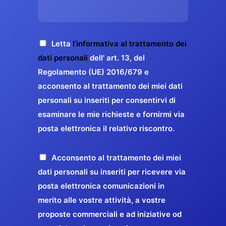
s
e
z
o
a
r
o
*
g
g
E
g
A
Letta
l’informativa al trattamento dei
a
m
i
c
dati personali
dell' art. 13, del
a
r
o
c
Regolamento (UE) 2016/679 e
i
a
*
e
acconsento al trattamento dei miei dati
l
n
t
*
personali su inseriti per consentirvi di
t
t
esaminare le mie richieste e fornirmi via
a
i
posta elettronica il relativo riscontro.
z
r
i
e
o
P
Acconsento al trattamento dei miei
l
n
r
dati personali su inseriti per ricevere via
a
e
o
posta elettronica comunicazioni in
q
G
p
merito alle vostre attività, a vostre
u
D
o
proposte commerciali e ad iniziative od
a
P
s