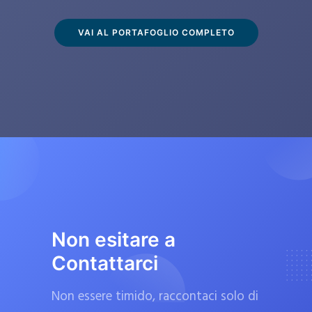
s
c
VAI AL PORTAFOGLIO COMPLETO
l
u
s
i
v
a
m
e
n
t
Non esitare a
e
Contattarci
d
a
Non essere timido, raccontaci solo di
f