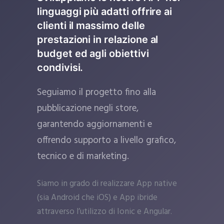
linguaggi più adatti offrire ai
clienti il massimo delle
prestazioni in relazione al
budget ed agli obiettivi
condivisi.
Seguiamo il progetto fino alla
pubblicazione negli store,
garantendo aggiornamenti e
offrendo supporto a livello grafico,
tecnico e di marketing.
Siamo in grado di realizzare App native
(sia Android che iOS) e App ibride
attraverso l’utilizzo di Ionic e Angular.