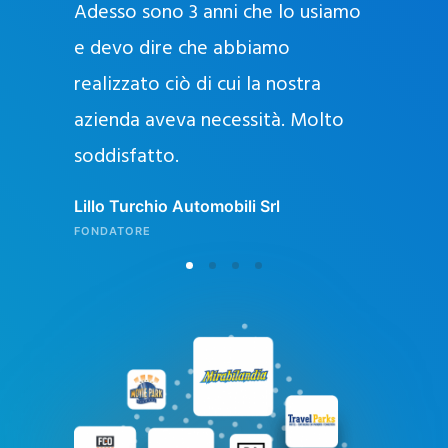
Adesso sono 3 anni che lo usiamo
a
g
e devo dire che abbiamo
e
realizzato ciò di cui la nostra
l
azienda aveva necessità. Molto
o
soddisfatto.
n
l
Lillo Turchio Automobili Srl
i
FONDATORE
n
e
i
n
I
t
a
l