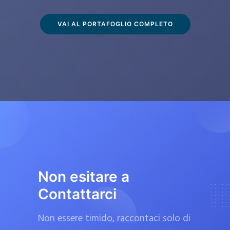
s
c
VAI AL PORTAFOGLIO COMPLETO
l
u
s
i
v
a
m
e
n
t
Non esitare a
e
Contattarci
d
a
Non essere timido, raccontaci solo di
f