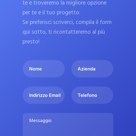
te e troveremo la migliore opzione
a
per te e il tuo progetto
r
Se preferisci scriverci, compila il form
m
a
qui sotto, ti ricontatteremo al più
c
presto!
i
e
I
A
u
l
z
ff
t
i
i
u
e
c
I
T
o
n
n
e
i
n
d
d
l
a
o
a
i
e
l
M
m
r
f
i
e
e
i
o
s
p
*
z
n