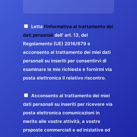
s
e
z
o
a
r
o
*
g
g
E
g
A
Letta
l’informativa al trattamento dei
a
m
i
c
dati personali
dell' art. 13, del
a
r
o
c
Regolamento (UE) 2016/679 e
i
a
*
e
acconsento al trattamento dei miei dati
l
n
t
*
personali su inseriti per consentirvi di
t
t
esaminare le mie richieste e fornirmi via
a
i
posta elettronica il relativo riscontro.
z
r
i
e
o
P
Acconsento al trattamento dei miei
l
n
r
dati personali su inseriti per ricevere via
a
e
o
posta elettronica comunicazioni in
q
G
p
merito alle vostre attività, a vostre
u
D
o
proposte commerciali e ad iniziative od
a
P
s