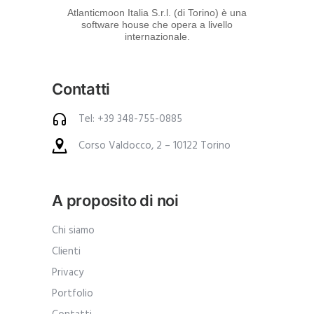
d
Atlanticmoon Italia S.r.l. (di Torino) è una
software house che opera a livello
e
internazionale.
i
p
Contatti
r
o
Tel: +39 348-755-0885
d
Corso Valdocco, 2 – 10122 Torino
o
t
t
A proposito di noi
i
.
Chi siamo
A
Clienti
n
Privacy
c
Portfolio
h