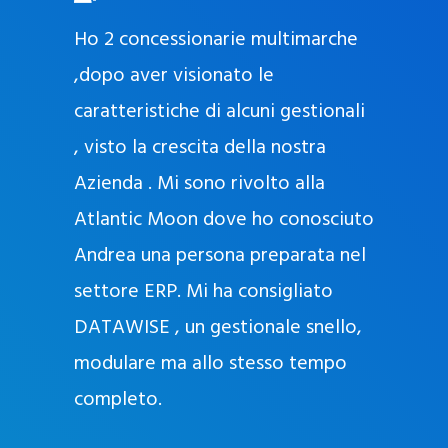
O
ad oggi
Ho 2 concessionarie multimarche
r
lla
,dopo aver visionato le
a
l
nda, con
caratteristiche di alcuni gestionali
J
nostra
, visto la crescita della nostra
e
Azienda . Mi sono rivolto alla
l
l
Atlantic Moon dove ho conosciuto
y
 nata
Andrea una persona preparata nel
e
Sempre
settore ERP. Mi ha consigliato
k
DATAWISE , un gestionale snello,
a
m
modulare ma allo stesso tempo
a
completo.
g
r