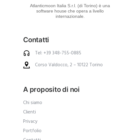
d
Atlanticmoon Italia S.r.l. (di Torino) è una
software house che opera a livello
e
internazionale.
i
p
Contatti
r
o
Tel: +39 348-755-0885
d
Corso Valdocco, 2 – 10122 Torino
o
t
t
A proposito di noi
i
.
Chi siamo
A
Clienti
n
Privacy
c
Portfolio
h