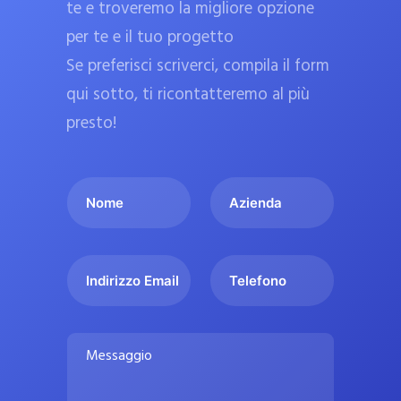
te e troveremo la migliore opzione
a
per te e il tuo progetto
r
Se preferisci scriverci, compila il form
m
a
qui sotto, ti ricontatteremo al più
c
presto!
i
e
I
A
u
l
z
ff
t
i
i
u
e
c
I
T
o
n
n
e
i
n
d
d
l
a
o
a
i
e
l
M
m
r
f
i
e
e
i
o
s
p
*
z
n