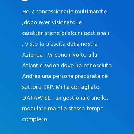
O
ad oggi
Ho 2 concessionarie multimarche
r
lla
,dopo aver visionato le
a
l
nda, con
caratteristiche di alcuni gestionali
J
nostra
, visto la crescita della nostra
e
Azienda . Mi sono rivolto alla
l
l
Atlantic Moon dove ho conosciuto
y
 nata
Andrea una persona preparata nel
e
Sempre
settore ERP. Mi ha consigliato
k
DATAWISE , un gestionale snello,
a
m
modulare ma allo stesso tempo
a
completo.
g
r