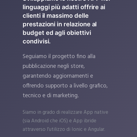
linguaggi più adatti offrire ai
clienti il massimo delle
prestazioni in relazione al
budget ed agli obiettivi
condivisi.
Seguiamo il progetto fino alla
pubblicazione negli store,
garantendo aggiornamenti e
offrendo supporto a livello grafico,
tecnico e di marketing.
Siamo in grado di realizzare App native
(sia Android che iOS) e App ibride
attraverso l’utilizzo di Ionic e Angular.