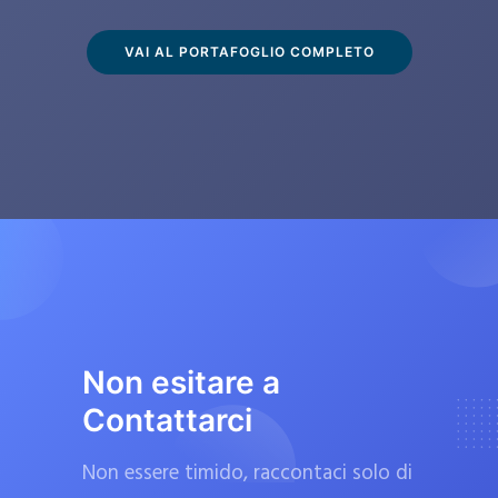
s
c
VAI AL PORTAFOGLIO COMPLETO
l
u
s
i
v
a
m
e
n
t
Non esitare a
e
Contattarci
d
a
Non essere timido, raccontaci solo di
f