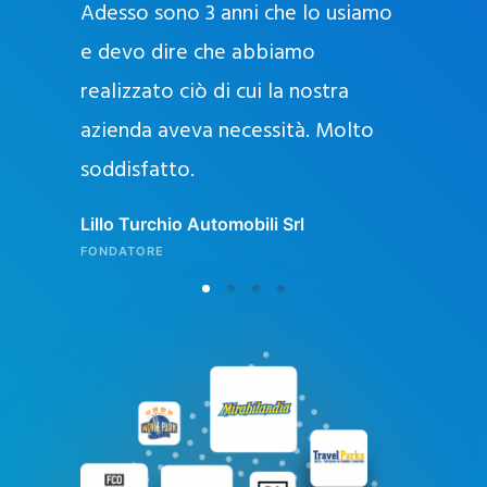
Adesso sono 3 anni che lo usiamo
a
g
e devo dire che abbiamo
e
realizzato ciò di cui la nostra
l
azienda aveva necessità. Molto
o
soddisfatto.
n
l
Lillo Turchio Automobili Srl
i
FONDATORE
n
e
i
n
I
t
a
l