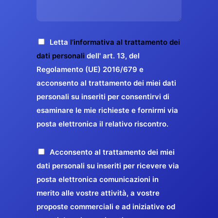
s
e
z
o
a
r
o
*
g
g
E
g
A
Letta
l’informativa al trattamento dei
a
m
i
c
dati personali
dell' art. 13, del
a
r
o
c
Regolamento (UE) 2016/679 e
i
a
*
e
acconsento al trattamento dei miei dati
l
n
t
*
personali su inseriti per consentirvi di
t
t
esaminare le mie richieste e fornirmi via
a
i
posta elettronica il relativo riscontro.
z
r
i
e
o
P
Acconsento al trattamento dei miei
l
n
r
dati personali su inseriti per ricevere via
a
e
o
posta elettronica comunicazioni in
q
G
p
merito alle vostre attività, a vostre
u
D
o
proposte commerciali e ad iniziative od
a
P
s