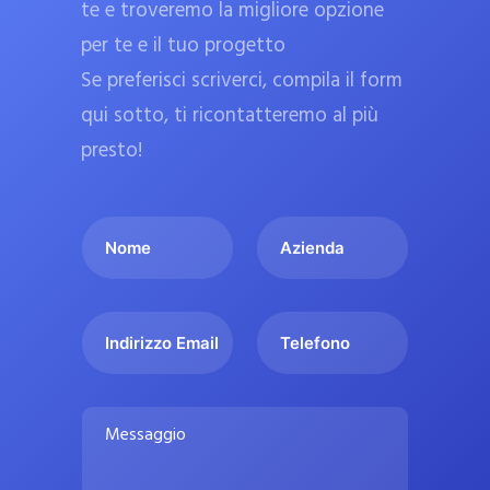
te e troveremo la migliore opzione
a
per te e il tuo progetto
r
Se preferisci scriverci, compila il form
m
a
qui sotto, ti ricontatteremo al più
c
presto!
i
e
I
A
u
l
z
ff
t
i
i
u
e
c
I
T
o
n
n
e
i
n
d
d
l
a
o
a
i
e
l
M
m
r
f
i
e
e
i
o
s
p
*
z
n