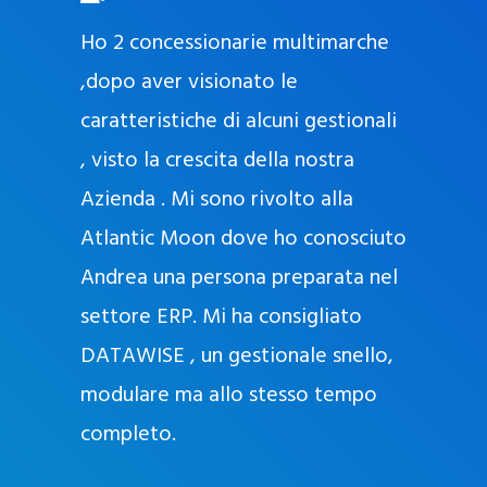
O
ad oggi
Ho 2 concessionarie multimarche
r
lla
,dopo aver visionato le
a
l
nda, con
caratteristiche di alcuni gestionali
J
nostra
, visto la crescita della nostra
e
Azienda . Mi sono rivolto alla
l
l
Atlantic Moon dove ho conosciuto
y
 nata
Andrea una persona preparata nel
e
Sempre
settore ERP. Mi ha consigliato
k
DATAWISE , un gestionale snello,
a
m
modulare ma allo stesso tempo
a
completo.
g
r