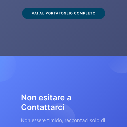
s
c
VAI AL PORTAFOGLIO COMPLETO
l
u
s
i
v
a
m
e
n
t
Non esitare a
e
Contattarci
d
a
Non essere timido, raccontaci solo di
f