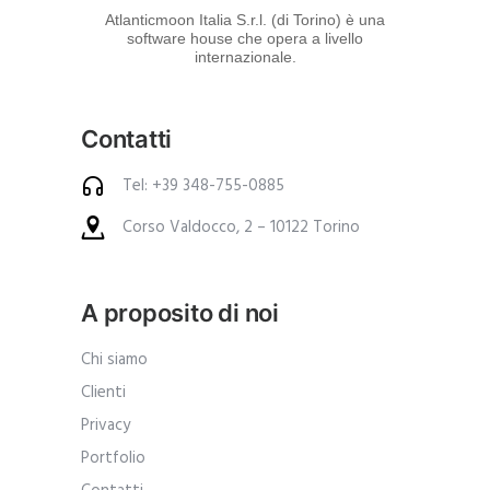
d
Atlanticmoon Italia S.r.l. (di Torino) è una
software house che opera a livello
e
internazionale.
i
p
Contatti
r
o
Tel: +39 348-755-0885
d
Corso Valdocco, 2 – 10122 Torino
o
t
t
A proposito di noi
i
.
Chi siamo
A
Clienti
n
Privacy
c
Portfolio
h