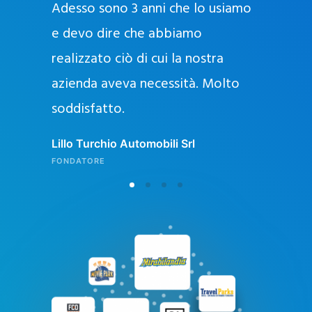
Adesso sono 3 anni che lo usiamo
a
g
e devo dire che abbiamo
e
realizzato ciò di cui la nostra
l
azienda aveva necessità. Molto
o
soddisfatto.
n
l
Lillo Turchio Automobili Srl
i
FONDATORE
n
e
i
n
I
t
a
l