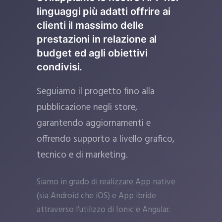
linguaggi più adatti offrire ai
clienti il massimo delle
prestazioni in relazione al
budget ed agli obiettivi
condivisi.
Seguiamo il progetto fino alla
pubblicazione negli store,
garantendo aggiornamenti e
offrendo supporto a livello grafico,
tecnico e di marketing.
Siamo in grado di realizzare App native
(sia Android che iOS) e App ibride
attraverso l’utilizzo di Ionic e Angular.