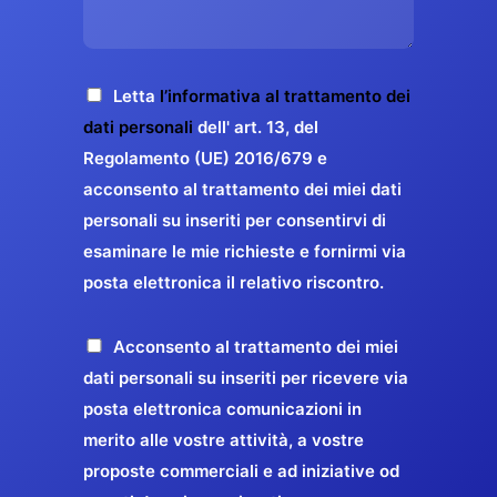
s
e
z
o
a
r
o
*
g
g
E
g
A
Letta
l’informativa al trattamento dei
a
m
i
c
dati personali
dell' art. 13, del
a
r
o
c
Regolamento (UE) 2016/679 e
i
a
*
e
acconsento al trattamento dei miei dati
l
n
t
*
personali su inseriti per consentirvi di
t
t
esaminare le mie richieste e fornirmi via
a
i
posta elettronica il relativo riscontro.
z
r
i
e
o
P
Acconsento al trattamento dei miei
l
n
r
dati personali su inseriti per ricevere via
a
e
o
posta elettronica comunicazioni in
q
G
p
merito alle vostre attività, a vostre
u
D
o
proposte commerciali e ad iniziative od
a
P
s