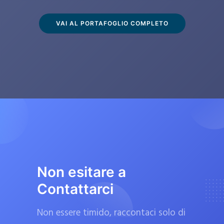
s
c
VAI AL PORTAFOGLIO COMPLETO
l
u
s
i
v
a
m
e
n
t
Non esitare a
e
Contattarci
d
a
Non essere timido, raccontaci solo di
f