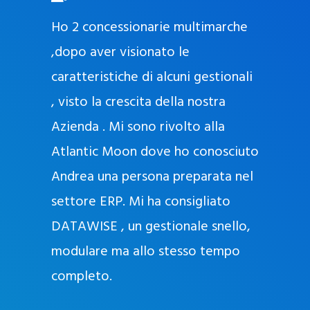
O
ad oggi
Ho 2 concessionarie multimarche
r
lla
,dopo aver visionato le
a
l
nda, con
caratteristiche di alcuni gestionali
J
nostra
, visto la crescita della nostra
e
Azienda . Mi sono rivolto alla
l
l
Atlantic Moon dove ho conosciuto
y
 nata
Andrea una persona preparata nel
e
Sempre
settore ERP. Mi ha consigliato
k
DATAWISE , un gestionale snello,
a
m
modulare ma allo stesso tempo
a
completo.
g
r