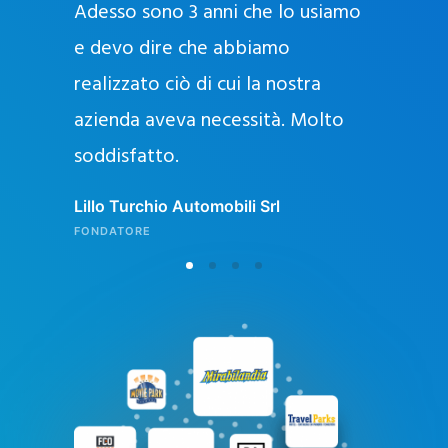
Adesso sono 3 anni che lo usiamo
a
g
e devo dire che abbiamo
e
realizzato ciò di cui la nostra
l
azienda aveva necessità. Molto
o
soddisfatto.
n
l
Lillo Turchio Automobili Srl
i
FONDATORE
n
e
i
n
I
t
a
l