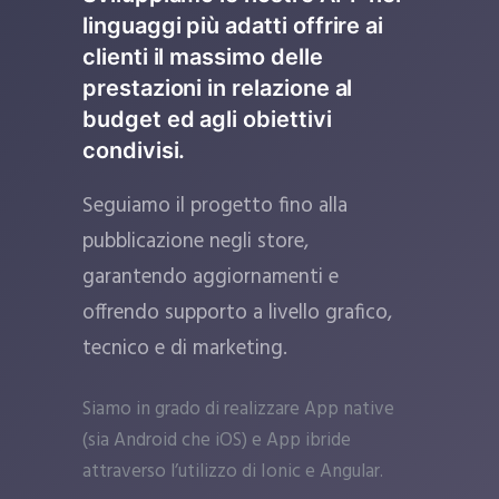
linguaggi più adatti offrire ai
clienti il massimo delle
prestazioni in relazione al
budget ed agli obiettivi
condivisi.
Seguiamo il progetto fino alla
pubblicazione negli store,
garantendo aggiornamenti e
offrendo supporto a livello grafico,
tecnico e di marketing.
Siamo in grado di realizzare App native
(sia Android che iOS) e App ibride
attraverso l’utilizzo di Ionic e Angular.