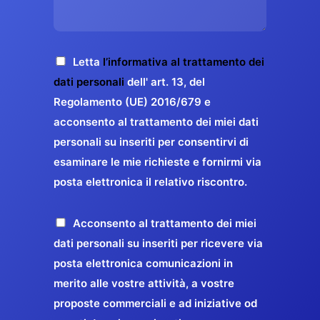
s
e
z
o
a
r
o
*
g
g
E
g
A
Letta
l’informativa al trattamento dei
a
m
i
c
dati personali
dell' art. 13, del
a
r
o
c
Regolamento (UE) 2016/679 e
i
a
*
e
acconsento al trattamento dei miei dati
l
n
t
*
personali su inseriti per consentirvi di
t
t
esaminare le mie richieste e fornirmi via
a
i
posta elettronica il relativo riscontro.
z
r
i
e
o
P
Acconsento al trattamento dei miei
l
n
r
dati personali su inseriti per ricevere via
a
e
o
posta elettronica comunicazioni in
q
G
p
merito alle vostre attività, a vostre
u
D
o
proposte commerciali e ad iniziative od
a
P
s