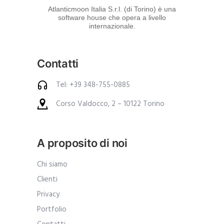
d
Atlanticmoon Italia S.r.l. (di Torino) è una
software house che opera a livello
e
internazionale.
i
p
Contatti
r
o
Tel: +39 348-755-0885
d
Corso Valdocco, 2 – 10122 Torino
o
t
t
A proposito di noi
i
.
Chi siamo
A
Clienti
n
Privacy
c
Portfolio
h