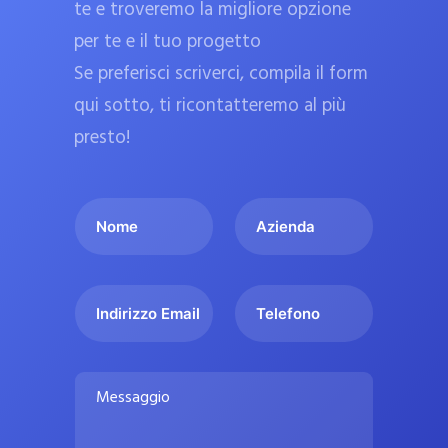
te e troveremo la migliore opzione
a
per te e il tuo progetto
r
Se preferisci scriverci, compila il form
m
a
qui sotto, ti ricontatteremo al più
c
presto!
i
e
I
A
u
l
z
ff
t
i
i
u
e
c
I
T
o
n
n
e
i
n
d
d
l
a
o
a
i
e
l
M
m
r
f
i
e
e
i
o
s
p
*
z
n