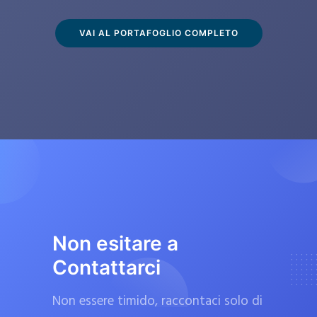
s
c
VAI AL PORTAFOGLIO COMPLETO
l
u
s
i
v
a
m
e
n
t
Non esitare a
e
Contattarci
d
a
Non essere timido, raccontaci solo di
f