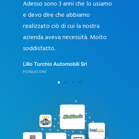
Adesso sono 3 anni che lo usiamo
a
g
e devo dire che abbiamo
e
realizzato ciò di cui la nostra
l
azienda aveva necessità. Molto
o
soddisfatto.
n
l
Lillo Turchio Automobili Srl
i
FONDATORE
n
e
i
n
I
t
a
l