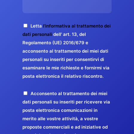
s
e
z
o
a
r
o
*
g
g
E
g
A
Letta
l’informativa al trattamento dei
a
m
i
c
dati personali
dell' art. 13, del
a
r
o
c
Regolamento (UE) 2016/679 e
i
a
*
e
acconsento al trattamento dei miei dati
l
n
t
*
personali su inseriti per consentirvi di
t
t
esaminare le mie richieste e fornirmi via
a
i
posta elettronica il relativo riscontro.
z
r
i
e
o
P
Acconsento al trattamento dei miei
l
n
r
dati personali su inseriti per ricevere via
a
e
o
posta elettronica comunicazioni in
q
G
p
merito alle vostre attività, a vostre
u
D
o
proposte commerciali e ad iniziative od
a
P
s