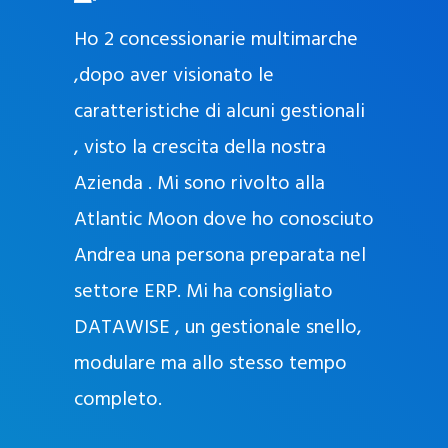
O
ad oggi
Ho 2 concessionarie multimarche
r
lla
,dopo aver visionato le
a
l
nda, con
caratteristiche di alcuni gestionali
J
nostra
, visto la crescita della nostra
e
Azienda . Mi sono rivolto alla
l
l
Atlantic Moon dove ho conosciuto
y
 nata
Andrea una persona preparata nel
e
Sempre
settore ERP. Mi ha consigliato
k
DATAWISE , un gestionale snello,
a
m
modulare ma allo stesso tempo
a
completo.
g
r