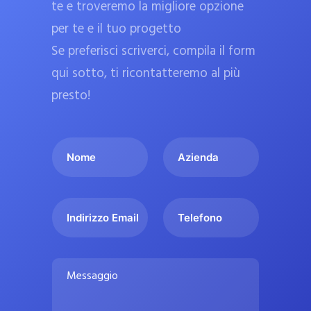
te e troveremo la migliore opzione
a
per te e il tuo progetto
r
Se preferisci scriverci, compila il form
m
a
qui sotto, ti ricontatteremo al più
c
presto!
i
e
I
A
u
l
z
ff
t
i
i
u
e
c
I
T
o
n
n
e
i
n
d
d
l
a
o
a
i
e
l
M
m
r
f
i
e
e
i
o
s
p
*
z
n