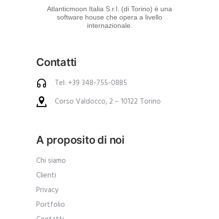
d
Atlanticmoon Italia S.r.l. (di Torino) è una
software house che opera a livello
e
internazionale.
i
p
Contatti
r
o
Tel: +39 348-755-0885
d
Corso Valdocco, 2 – 10122 Torino
o
t
t
A proposito di noi
i
.
Chi siamo
A
Clienti
n
Privacy
c
Portfolio
h