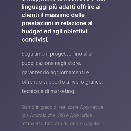
linguaggi più adatti offrire ai
clienti il massimo delle
prestazioni in relazione al
budget ed agli obiettivi
condivisi.
Seguiamo il progetto fino alla
pubblicazione negli store,
garantendo aggiornamenti e
offrendo supporto a livello grafico,
tecnico e di marketing.
Siamo in grado di realizzare App native
(sia Android che iOS) e App ibride
attraverso l’utilizzo di Ionic e Angular.