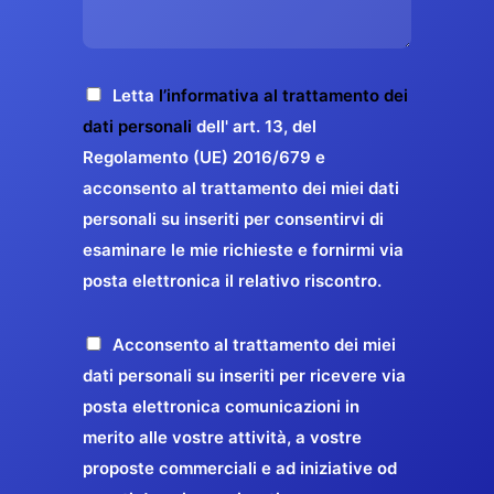
s
e
z
o
a
r
o
*
g
g
E
g
A
Letta
l’informativa al trattamento dei
a
m
i
c
dati personali
dell' art. 13, del
a
r
o
c
Regolamento (UE) 2016/679 e
i
a
*
e
acconsento al trattamento dei miei dati
l
n
t
*
personali su inseriti per consentirvi di
t
t
esaminare le mie richieste e fornirmi via
a
i
posta elettronica il relativo riscontro.
z
r
i
e
o
P
Acconsento al trattamento dei miei
l
n
r
dati personali su inseriti per ricevere via
a
e
o
posta elettronica comunicazioni in
q
G
p
merito alle vostre attività, a vostre
u
D
o
proposte commerciali e ad iniziative od
a
P
s