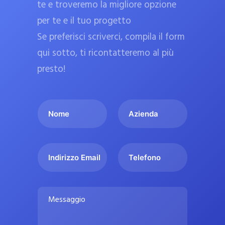
te e troveremo la migliore opzione
a
per te e il tuo progetto
r
Se preferisci scriverci, compila il form
m
a
qui sotto, ti ricontatteremo al più
c
presto!
i
e
I
A
u
l
z
ff
t
i
i
u
e
c
I
T
o
n
n
e
i
n
d
d
l
a
o
a
i
e
l
M
m
r
f
i
e
e
i
o
s
p
*
z
n