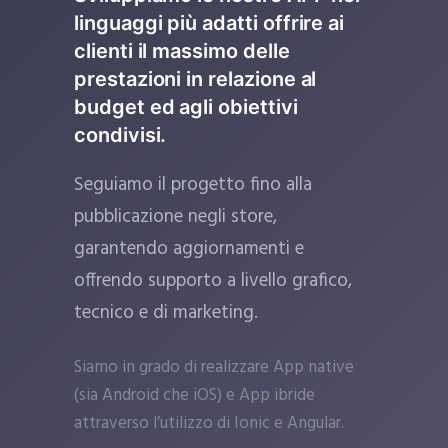
linguaggi più adatti offrire ai
clienti il massimo delle
prestazioni in relazione al
budget ed agli obiettivi
condivisi.
Seguiamo il progetto fino alla
pubblicazione negli store,
garantendo aggiornamenti e
offrendo supporto a livello grafico,
tecnico e di marketing.
Siamo in grado di realizzare App native
(sia Android che iOS) e App ibride
attraverso l’utilizzo di Ionic e Angular.