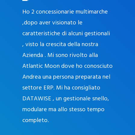
O
ad oggi
Ho 2 concessionarie multimarche
r
lla
,dopo aver visionato le
a
l
nda, con
caratteristiche di alcuni gestionali
J
nostra
, visto la crescita della nostra
e
Azienda . Mi sono rivolto alla
l
l
Atlantic Moon dove ho conosciuto
y
 nata
Andrea una persona preparata nel
e
Sempre
settore ERP. Mi ha consigliato
k
DATAWISE , un gestionale snello,
a
m
modulare ma allo stesso tempo
a
completo.
g
r