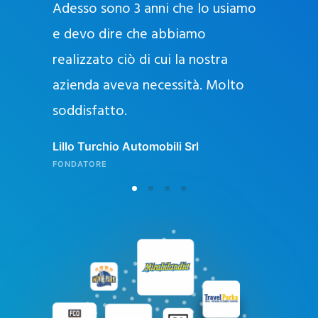
Adesso sono 3 anni che lo usiamo
a
g
e devo dire che abbiamo
e
realizzato ciò di cui la nostra
l
azienda aveva necessità. Molto
o
soddisfatto.
n
l
Lillo Turchio Automobili Srl
i
FONDATORE
n
e
i
n
I
t
a
l