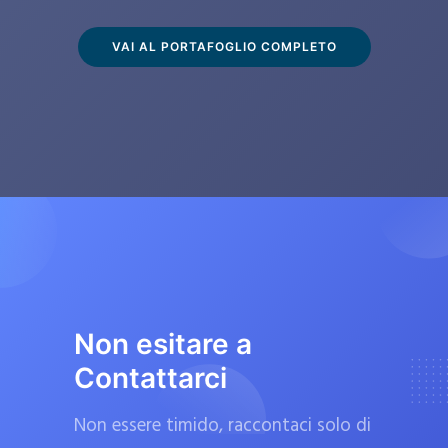
s
c
VAI AL PORTAFOGLIO COMPLETO
l
u
s
i
v
a
m
e
n
t
Non esitare a
e
Contattarci
d
a
Non essere timido, raccontaci solo di
f