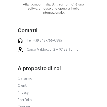
d
Atlanticmoon Italia S.r.l. (di Torino) è una
software house che opera a livello
e
internazionale.
i
p
Contatti
r
o
Tel: +39 348-755-0885
d
Corso Valdocco, 2 – 10122 Torino
o
t
t
A proposito di noi
i
.
Chi siamo
A
Clienti
n
Privacy
c
Portfolio
h