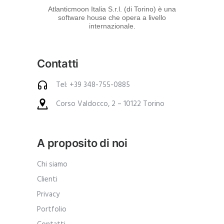
d
Atlanticmoon Italia S.r.l. (di Torino) è una
software house che opera a livello
e
internazionale.
i
p
Contatti
r
o
Tel: +39 348-755-0885
d
Corso Valdocco, 2 – 10122 Torino
o
t
t
A proposito di noi
i
.
Chi siamo
A
Clienti
n
Privacy
c
Portfolio
h