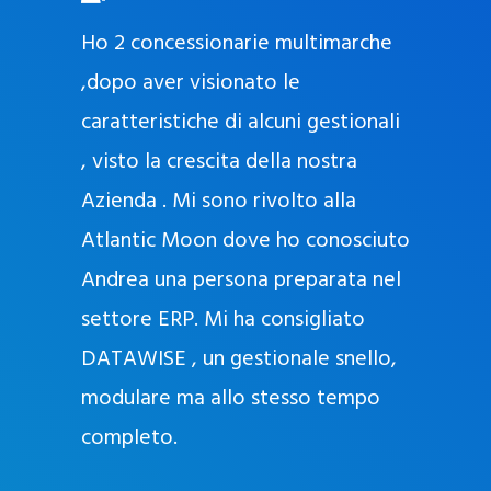
O
ad oggi
Ho 2 concessionarie multimarche
r
lla
,dopo aver visionato le
a
l
nda, con
caratteristiche di alcuni gestionali
J
nostra
, visto la crescita della nostra
e
Azienda . Mi sono rivolto alla
l
l
Atlantic Moon dove ho conosciuto
y
 nata
Andrea una persona preparata nel
e
Sempre
settore ERP. Mi ha consigliato
k
DATAWISE , un gestionale snello,
a
m
modulare ma allo stesso tempo
a
completo.
g
r