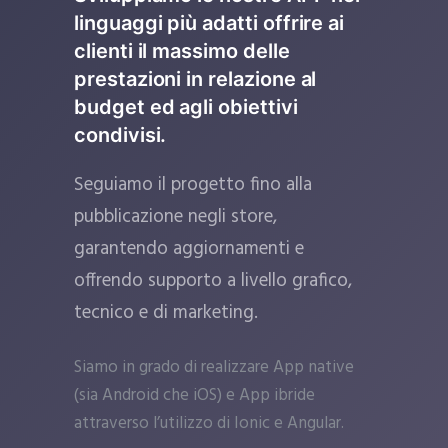
linguaggi più adatti offrire ai
clienti il massimo delle
prestazioni in relazione al
budget ed agli obiettivi
condivisi.
Seguiamo il progetto fino alla
pubblicazione negli store,
garantendo aggiornamenti e
offrendo supporto a livello grafico,
tecnico e di marketing.
Siamo in grado di realizzare App native
(sia Android che iOS) e App ibride
attraverso l’utilizzo di Ionic e Angular.