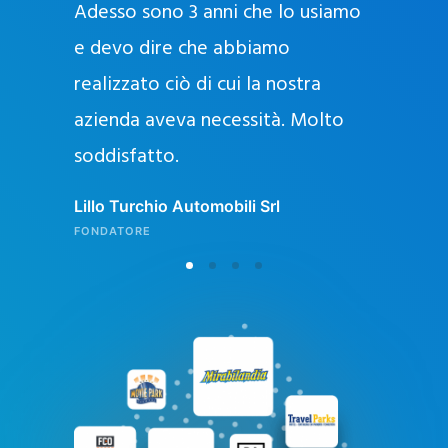
Adesso sono 3 anni che lo usiamo
a
g
e devo dire che abbiamo
e
realizzato ciò di cui la nostra
l
azienda aveva necessità. Molto
o
soddisfatto.
n
l
Lillo Turchio Automobili Srl
i
FONDATORE
n
e
i
n
I
t
a
l