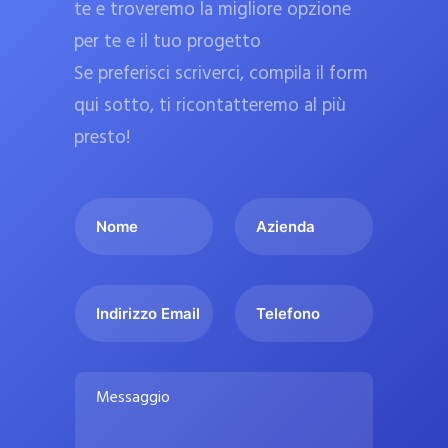
te e troveremo la migliore opzione
a
per te e il tuo progetto
r
Se preferisci scriverci, compila il form
m
a
qui sotto, ti ricontatteremo al più
c
presto!
i
e
I
A
u
l
z
ff
t
i
i
u
e
c
I
T
o
n
n
e
i
n
d
d
l
a
o
a
i
e
l
M
m
r
f
i
e
e
i
o
s
p
*
z
n