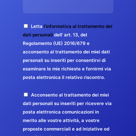
s
e
z
o
a
r
o
*
g
g
E
g
A
Letta
l’informativa al trattamento dei
a
m
i
c
dati personali
dell' art. 13, del
a
r
o
c
Regolamento (UE) 2016/679 e
i
a
*
e
acconsento al trattamento dei miei dati
l
n
t
*
personali su inseriti per consentirvi di
t
t
esaminare le mie richieste e fornirmi via
a
i
posta elettronica il relativo riscontro.
z
r
i
e
o
P
Acconsento al trattamento dei miei
l
n
r
dati personali su inseriti per ricevere via
a
e
o
posta elettronica comunicazioni in
q
G
p
merito alle vostre attività, a vostre
u
D
o
proposte commerciali e ad iniziative od
a
P
s