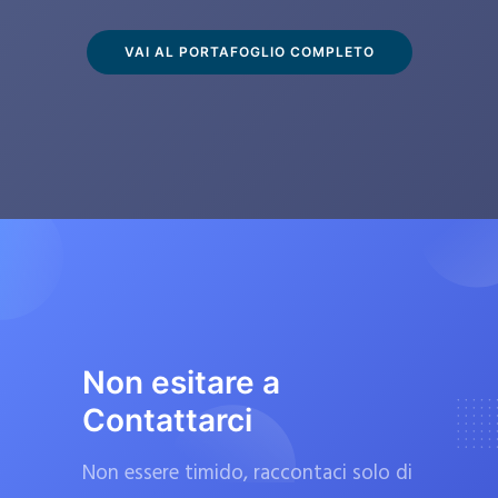
s
c
VAI AL PORTAFOGLIO COMPLETO
l
u
s
i
v
a
m
e
n
t
Non esitare a
e
Contattarci
d
a
Non essere timido, raccontaci solo di
f