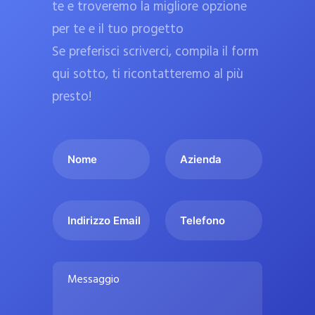
te e troveremo la migliore opzione
a
per te e il tuo progetto
r
Se preferisci scriverci, compila il form
m
a
qui sotto, ti ricontatteremo al più
c
presto!
i
e
I
A
u
l
z
ff
t
i
i
u
e
c
I
T
o
n
n
e
i
n
d
d
l
a
o
a
i
e
l
M
m
r
f
i
e
e
i
o
s
p
*
z
n