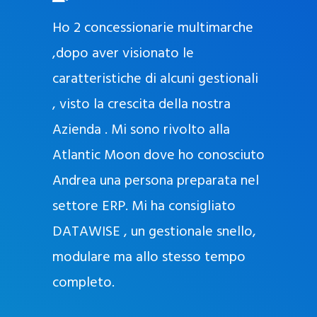
O
ad oggi
Ho 2 concessionarie multimarche
r
lla
,dopo aver visionato le
a
l
nda, con
caratteristiche di alcuni gestionali
J
nostra
, visto la crescita della nostra
e
Azienda . Mi sono rivolto alla
l
l
Atlantic Moon dove ho conosciuto
y
 nata
Andrea una persona preparata nel
e
Sempre
settore ERP. Mi ha consigliato
k
DATAWISE , un gestionale snello,
a
m
modulare ma allo stesso tempo
a
completo.
g
r