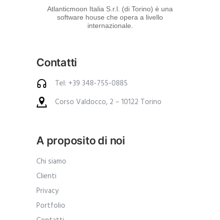
d
Atlanticmoon Italia S.r.l. (di Torino) è una
software house che opera a livello
e
internazionale.
i
p
Contatti
r
o
Tel: +39 348-755-0885
d
Corso Valdocco, 2 – 10122 Torino
o
t
t
A proposito di noi
i
.
Chi siamo
A
Clienti
n
Privacy
c
Portfolio
h