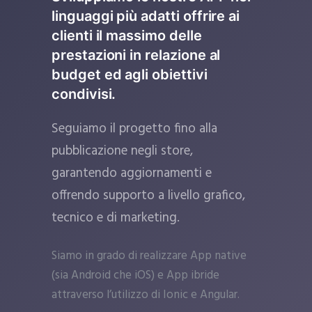
linguaggi più adatti offrire ai
clienti il massimo delle
prestazioni in relazione al
budget ed agli obiettivi
condivisi.
Seguiamo il progetto fino alla
pubblicazione negli store,
garantendo aggiornamenti e
offrendo supporto a livello grafico,
tecnico e di marketing.
Siamo in grado di realizzare App native
(sia Android che iOS) e App ibride
attraverso l’utilizzo di Ionic e Angular.