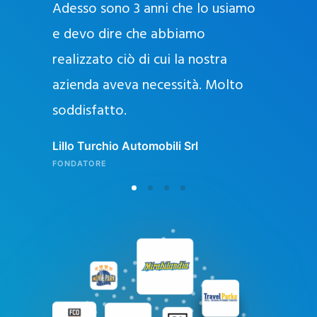
Adesso sono 3 anni che lo usiamo
a
g
e devo dire che abbiamo
e
realizzato ciò di cui la nostra
l
azienda aveva necessità. Molto
o
soddisfatto.
n
l
Lillo Turchio Automobili Srl
i
FONDATORE
n
e
i
n
I
t
a
l