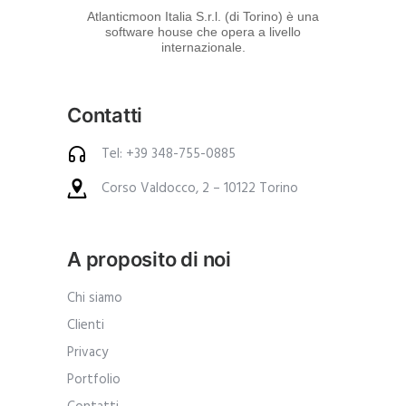
d
Atlanticmoon Italia S.r.l. (di Torino) è una
software house che opera a livello
e
internazionale.
i
p
Contatti
r
o
Tel: +39 348-755-0885
d
Corso Valdocco, 2 – 10122 Torino
o
t
t
A proposito di noi
i
.
Chi siamo
A
Clienti
n
Privacy
c
Portfolio
h