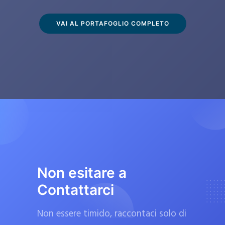
s
c
VAI AL PORTAFOGLIO COMPLETO
l
u
s
i
v
a
m
e
n
t
Non esitare a
e
Contattarci
d
a
Non essere timido, raccontaci solo di
f