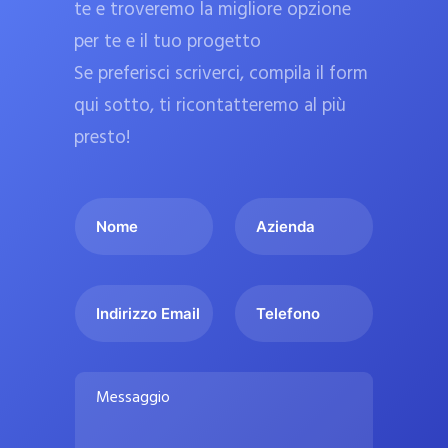
te e troveremo la migliore opzione
a
per te e il tuo progetto
r
Se preferisci scriverci, compila il form
m
a
qui sotto, ti ricontatteremo al più
c
presto!
i
e
I
A
u
l
z
ff
t
i
i
u
e
c
I
T
o
n
n
e
i
n
d
d
l
a
o
a
i
e
l
M
m
r
f
i
e
e
i
o
s
p
*
z
n