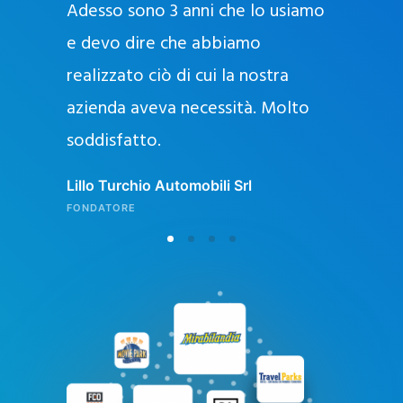
Adesso sono 3 anni che lo usiamo
a
g
e devo dire che abbiamo
e
realizzato ciò di cui la nostra
l
azienda aveva necessità. Molto
o
soddisfatto.
n
l
Lillo Turchio Automobili Srl
i
FONDATORE
n
e
i
n
I
t
a
l