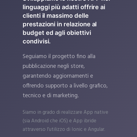
linguaggi più adatti offrire ai
clienti il massimo delle
prestazioni in relazione al
budget ed agli obiettivi
condivisi.
Seguiamo il progetto fino alla
pubblicazione negli store,
garantendo aggiornamenti e
offrendo supporto a livello grafico,
tecnico e di marketing.
Siamo in grado di realizzare App native
(sia Android che iOS) e App ibride
attraverso l’utilizzo di Ionic e Angular.