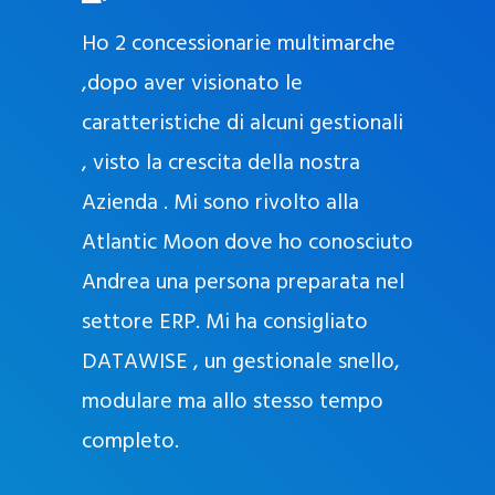
O
ad oggi
Ho 2 concessionarie multimarche
r
lla
,dopo aver visionato le
a
l
nda, con
caratteristiche di alcuni gestionali
J
nostra
, visto la crescita della nostra
e
Azienda . Mi sono rivolto alla
l
l
Atlantic Moon dove ho conosciuto
y
 nata
Andrea una persona preparata nel
e
Sempre
settore ERP. Mi ha consigliato
k
DATAWISE , un gestionale snello,
a
m
modulare ma allo stesso tempo
a
completo.
g
r