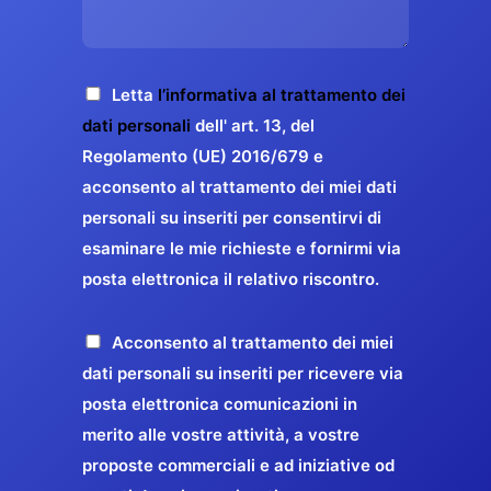
s
e
z
o
a
r
o
*
g
g
E
g
A
Letta
l’informativa al trattamento dei
a
m
i
c
dati personali
dell' art. 13, del
a
r
o
c
Regolamento (UE) 2016/679 e
i
a
*
e
acconsento al trattamento dei miei dati
l
n
t
*
personali su inseriti per consentirvi di
t
t
esaminare le mie richieste e fornirmi via
a
i
posta elettronica il relativo riscontro.
z
r
i
e
o
P
Acconsento al trattamento dei miei
l
n
r
dati personali su inseriti per ricevere via
a
e
o
posta elettronica comunicazioni in
q
G
p
merito alle vostre attività, a vostre
u
D
o
proposte commerciali e ad iniziative od
a
P
s