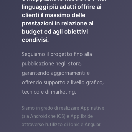
linguaggi più adatti offrire ai
clienti il massimo delle
prestazioni in relazione al
budget ed agli obiettivi
condivisi.
Seguiamo il progetto fino alla
pubblicazione negli store,
garantendo aggiornamenti e
offrendo supporto a livello grafico,
tecnico e di marketing.
Siamo in grado di realizzare App native
(sia Android che iOS) e App ibride
attraverso l’utilizzo di Ionic e Angular.