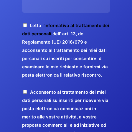
s
e
z
o
a
r
o
*
g
g
E
g
A
Letta
l’informativa al trattamento dei
a
m
i
c
dati personali
dell' art. 13, del
a
r
o
c
Regolamento (UE) 2016/679 e
i
a
*
e
acconsento al trattamento dei miei dati
l
n
t
*
personali su inseriti per consentirvi di
t
t
esaminare le mie richieste e fornirmi via
a
i
posta elettronica il relativo riscontro.
z
r
i
e
o
P
Acconsento al trattamento dei miei
l
n
r
dati personali su inseriti per ricevere via
a
e
o
posta elettronica comunicazioni in
q
G
p
merito alle vostre attività, a vostre
u
D
o
proposte commerciali e ad iniziative od
a
P
s