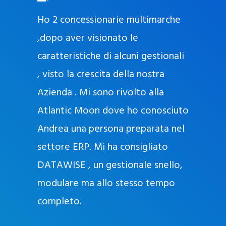
O
ad oggi
Ho 2 concessionarie multimarche
r
lla
,dopo aver visionato le
a
l
nda, con
caratteristiche di alcuni gestionali
J
nostra
, visto la crescita della nostra
e
Azienda . Mi sono rivolto alla
l
l
Atlantic Moon dove ho conosciuto
y
 nata
Andrea una persona preparata nel
e
Sempre
settore ERP. Mi ha consigliato
k
DATAWISE , un gestionale snello,
a
m
modulare ma allo stesso tempo
a
completo.
g
r