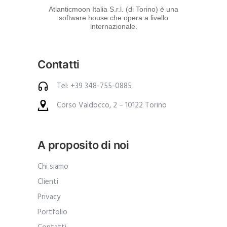
d
Atlanticmoon Italia S.r.l. (di Torino) è una
software house che opera a livello
e
internazionale.
i
p
Contatti
r
o
Tel: +39 348-755-0885
d
Corso Valdocco, 2 – 10122 Torino
o
t
t
A proposito di noi
i
.
Chi siamo
A
Clienti
n
Privacy
c
Portfolio
h