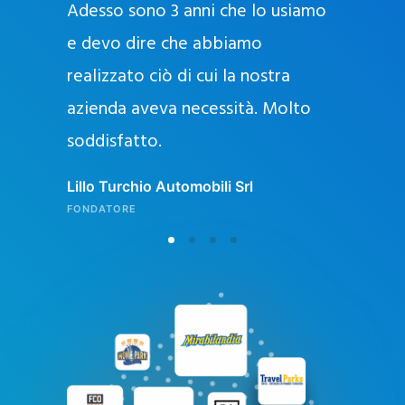
Adesso sono 3 anni che lo usiamo
a
g
e devo dire che abbiamo
e
realizzato ciò di cui la nostra
l
azienda aveva necessità. Molto
o
soddisfatto.
n
l
Lillo Turchio Automobili Srl
i
FONDATORE
n
e
i
n
I
t
a
l