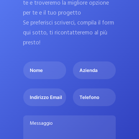
te e troveremo la migliore opzione
a
per te e il tuo progetto
r
Se preferisci scriverci, compila il form
m
a
qui sotto, ti ricontatteremo al più
c
presto!
i
e
I
A
u
l
z
ff
t
i
i
u
e
c
I
T
o
n
n
e
i
n
d
d
l
a
o
a
i
e
l
M
m
r
f
i
e
e
i
o
s
p
*
z
n