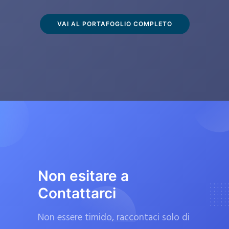
s
c
VAI AL PORTAFOGLIO COMPLETO
l
u
s
i
v
a
m
e
n
t
Non esitare a
e
Contattarci
d
a
Non essere timido, raccontaci solo di
f