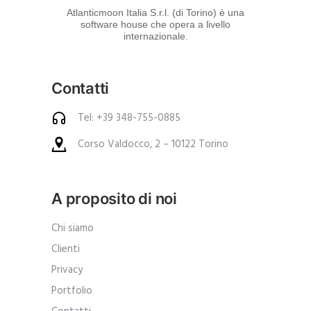
d
Atlanticmoon Italia S.r.l. (di Torino) è una
software house che opera a livello
e
internazionale.
i
p
Contatti
r
o
Tel: +39 348-755-0885
d
Corso Valdocco, 2 – 10122 Torino
o
t
t
A proposito di noi
i
.
Chi siamo
A
Clienti
n
Privacy
c
Portfolio
h