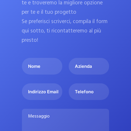
te e troveremo la migliore opzione
a
per te e il tuo progetto
r
Se preferisci scriverci, compila il form
m
a
qui sotto, ti ricontatteremo al più
c
presto!
i
e
I
A
u
l
z
ff
t
i
i
u
e
c
I
T
o
n
n
e
i
n
d
d
l
a
o
a
i
e
l
M
m
r
f
i
e
e
i
o
s
p
*
z
n