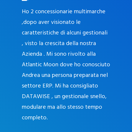
O
ad oggi
Ho 2 concessionarie multimarche
r
lla
,dopo aver visionato le
a
l
nda, con
caratteristiche di alcuni gestionali
J
nostra
, visto la crescita della nostra
e
Azienda . Mi sono rivolto alla
l
l
Atlantic Moon dove ho conosciuto
y
 nata
Andrea una persona preparata nel
e
Sempre
settore ERP. Mi ha consigliato
k
DATAWISE , un gestionale snello,
a
m
modulare ma allo stesso tempo
a
completo.
g
r