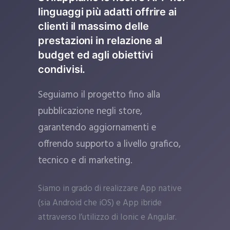
linguaggi più adatti offrire ai
clienti il massimo delle
prestazioni in relazione al
budget ed agli obiettivi
condivisi.
Seguiamo il progetto fino alla
pubblicazione negli store,
garantendo aggiornamenti e
offrendo supporto a livello grafico,
tecnico e di marketing.
Siamo in grado di realizzare App native
(sia Android che iOS) e App ibride
attraverso l’utilizzo di Ionic e Angular.