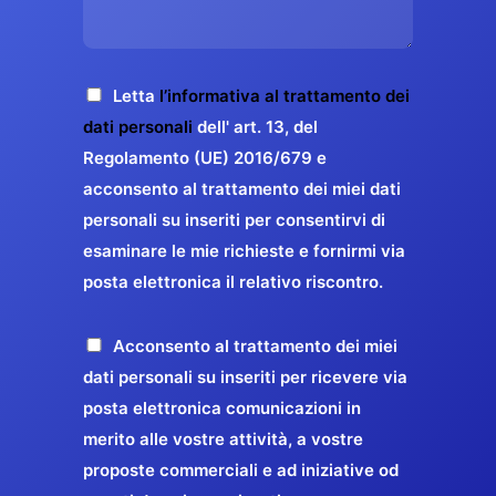
s
e
z
o
a
r
o
*
g
g
E
g
A
Letta
l’informativa al trattamento dei
a
m
i
c
dati personali
dell' art. 13, del
a
r
o
c
Regolamento (UE) 2016/679 e
i
a
*
e
acconsento al trattamento dei miei dati
l
n
t
*
personali su inseriti per consentirvi di
t
t
esaminare le mie richieste e fornirmi via
a
i
posta elettronica il relativo riscontro.
z
r
i
e
o
P
Acconsento al trattamento dei miei
l
n
r
dati personali su inseriti per ricevere via
a
e
o
posta elettronica comunicazioni in
q
G
p
merito alle vostre attività, a vostre
u
D
o
proposte commerciali e ad iniziative od
a
P
s