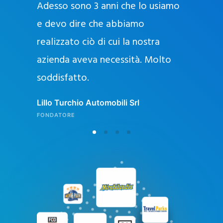
Adesso sono 3 anni che lo usiamo
a
g
e devo dire che abbiamo
e
realizzato ciò di cui la nostra
l
azienda aveva necessità. Molto
o
soddisfatto.
n
l
Lillo Turchio Automobili Srl
i
FONDATORE
n
e
i
n
I
t
a
l