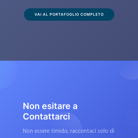
s
c
VAI AL PORTAFOGLIO COMPLETO
l
u
s
i
v
a
m
e
n
t
Non esitare a
e
Contattarci
d
a
Non essere timido, raccontaci solo di
f