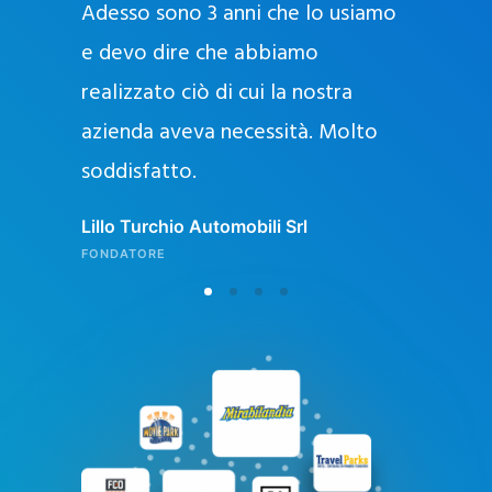
Adesso sono 3 anni che lo usiamo
a
g
e devo dire che abbiamo
e
realizzato ciò di cui la nostra
l
azienda aveva necessità. Molto
o
soddisfatto.
n
l
Lillo Turchio Automobili Srl
i
FONDATORE
n
e
i
n
I
t
a
l