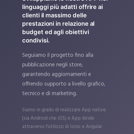
linguaggi più adatti offrire ai
clienti il massimo delle
prestazioni in relazione al
budget ed agli obiettivi
condivisi.
Seguiamo il progetto fino alla
pubblicazione negli store,
garantendo aggiornamenti e
offrendo supporto a livello grafico,
tecnico e di marketing.
Siamo in grado di realizzare App native
(sia Android che iOS) e App ibride
attraverso l’utilizzo di Ionic e Angular.