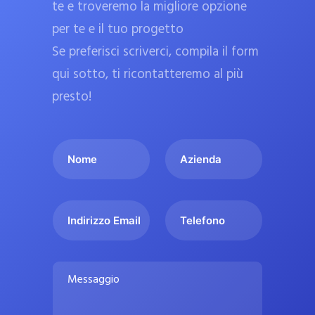
te e troveremo la migliore opzione
a
per te e il tuo progetto
r
Se preferisci scriverci, compila il form
m
a
qui sotto, ti ricontatteremo al più
c
presto!
i
e
I
A
u
l
z
ff
t
i
i
u
e
c
I
T
o
n
n
e
i
n
d
d
l
a
o
a
i
e
l
M
m
r
f
i
e
e
i
o
s
p
*
z
n