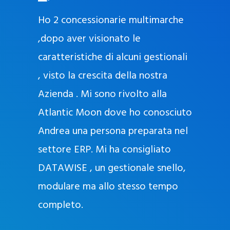
O
ad oggi
Ho 2 concessionarie multimarche
r
lla
,dopo aver visionato le
a
l
nda, con
caratteristiche di alcuni gestionali
J
nostra
, visto la crescita della nostra
e
Azienda . Mi sono rivolto alla
l
l
Atlantic Moon dove ho conosciuto
y
 nata
Andrea una persona preparata nel
e
Sempre
settore ERP. Mi ha consigliato
k
DATAWISE , un gestionale snello,
a
m
modulare ma allo stesso tempo
a
completo.
g
r