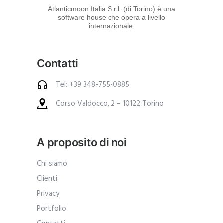
d
Atlanticmoon Italia S.r.l. (di Torino) è una
software house che opera a livello
e
internazionale.
i
p
Contatti
r
o
Tel: +39 348-755-0885
d
Corso Valdocco, 2 – 10122 Torino
o
t
t
A proposito di noi
i
.
Chi siamo
A
Clienti
n
Privacy
c
Portfolio
h