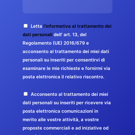
s
e
z
o
a
r
o
*
g
g
E
g
A
Letta
l’informativa al trattamento dei
a
m
i
c
dati personali
dell' art. 13, del
a
r
o
c
Regolamento (UE) 2016/679 e
i
a
*
e
acconsento al trattamento dei miei dati
l
n
t
*
personali su inseriti per consentirvi di
t
t
esaminare le mie richieste e fornirmi via
a
i
posta elettronica il relativo riscontro.
z
r
i
e
o
P
Acconsento al trattamento dei miei
l
n
r
dati personali su inseriti per ricevere via
a
e
o
posta elettronica comunicazioni in
q
G
p
merito alle vostre attività, a vostre
u
D
o
proposte commerciali e ad iniziative od
a
P
s