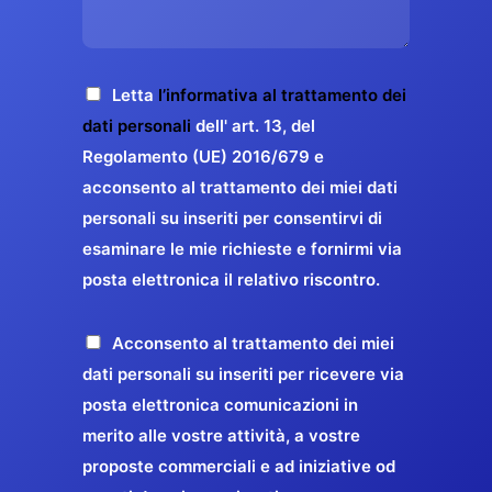
s
e
z
o
a
r
o
*
g
g
E
g
A
Letta
l’informativa al trattamento dei
a
m
i
c
dati personali
dell' art. 13, del
a
r
o
c
Regolamento (UE) 2016/679 e
i
a
*
e
acconsento al trattamento dei miei dati
l
n
t
*
personali su inseriti per consentirvi di
t
t
esaminare le mie richieste e fornirmi via
a
i
posta elettronica il relativo riscontro.
z
r
i
e
o
P
Acconsento al trattamento dei miei
l
n
r
dati personali su inseriti per ricevere via
a
e
o
posta elettronica comunicazioni in
q
G
p
merito alle vostre attività, a vostre
u
D
o
proposte commerciali e ad iniziative od
a
P
s