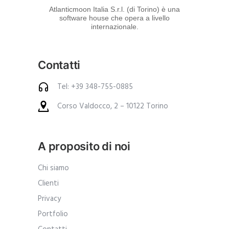
d
Atlanticmoon Italia S.r.l. (di Torino) è una
software house che opera a livello
e
internazionale.
i
p
Contatti
r
o
Tel: +39 348-755-0885
d
Corso Valdocco, 2 – 10122 Torino
o
t
t
A proposito di noi
i
.
Chi siamo
A
Clienti
n
Privacy
c
Portfolio
h