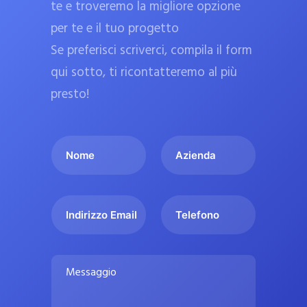
te e troveremo la migliore opzione
a
per te e il tuo progetto
r
Se preferisci scriverci, compila il form
m
a
qui sotto, ti ricontatteremo al più
c
presto!
i
e
I
A
u
l
z
ff
t
i
i
u
e
c
I
T
o
n
n
e
i
n
d
d
l
a
o
a
i
e
l
M
m
r
f
i
e
e
i
o
s
p
*
z
n