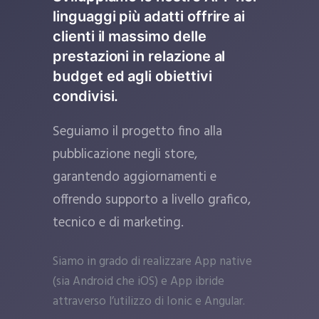
linguaggi più adatti offrire ai
clienti il massimo delle
prestazioni in relazione al
budget ed agli obiettivi
condivisi.
Seguiamo il progetto fino alla
pubblicazione negli store,
garantendo aggiornamenti e
offrendo supporto a livello grafico,
tecnico e di marketing.
Siamo in grado di realizzare App native
(sia Android che iOS) e App ibride
attraverso l’utilizzo di Ionic e Angular.