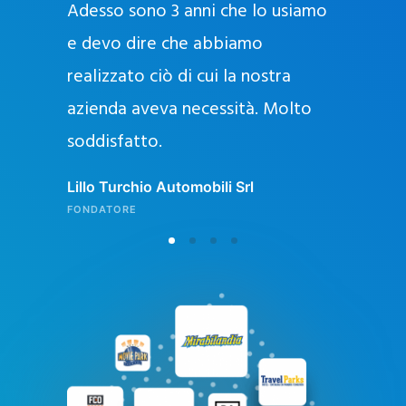
Adesso sono 3 anni che lo usiamo
a
g
e devo dire che abbiamo
e
realizzato ciò di cui la nostra
l
azienda aveva necessità. Molto
o
soddisfatto.
n
l
Lillo Turchio Automobili Srl
i
FONDATORE
n
e
i
n
I
t
a
l