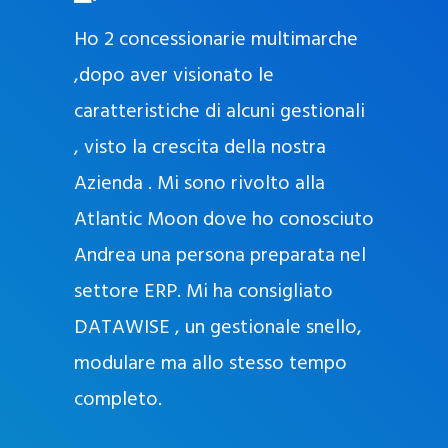
O
ad oggi
Ho 2 concessionarie multimarche
r
lla
,dopo aver visionato le
a
l
nda, con
caratteristiche di alcuni gestionali
J
nostra
, visto la crescita della nostra
e
Azienda . Mi sono rivolto alla
l
l
Atlantic Moon dove ho conosciuto
y
 nata
Andrea una persona preparata nel
e
Sempre
settore ERP. Mi ha consigliato
k
DATAWISE , un gestionale snello,
a
m
modulare ma allo stesso tempo
a
completo.
g
r