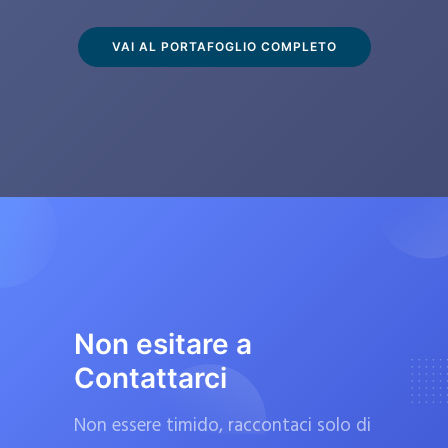
s
c
VAI AL PORTAFOGLIO COMPLETO
l
u
s
i
v
a
m
e
n
t
Non esitare a
e
Contattarci
d
a
Non essere timido, raccontaci solo di
f