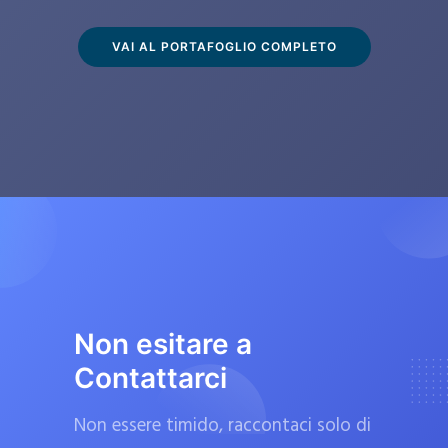
s
c
VAI AL PORTAFOGLIO COMPLETO
l
u
s
i
v
a
m
e
n
t
Non esitare a
e
Contattarci
d
a
Non essere timido, raccontaci solo di
f