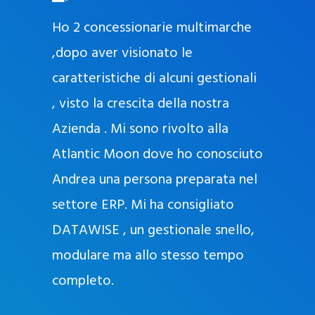
O
ad oggi
Ho 2 concessionarie multimarche
r
lla
,dopo aver visionato le
a
l
nda, con
caratteristiche di alcuni gestionali
J
nostra
, visto la crescita della nostra
e
Azienda . Mi sono rivolto alla
l
l
Atlantic Moon dove ho conosciuto
y
 nata
Andrea una persona preparata nel
e
Sempre
settore ERP. Mi ha consigliato
k
DATAWISE , un gestionale snello,
a
m
modulare ma allo stesso tempo
a
completo.
g
r