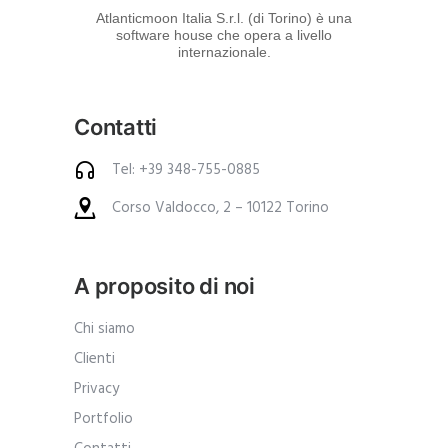
d
Atlanticmoon Italia S.r.l. (di Torino) è una
software house che opera a livello
e
internazionale.
i
p
Contatti
r
o
Tel: +39 348-755-0885
d
Corso Valdocco, 2 – 10122 Torino
o
t
t
A proposito di noi
i
.
Chi siamo
A
Clienti
n
Privacy
c
Portfolio
h