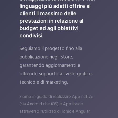
linguaggi più adatti offrire ai
clienti il massimo delle
prestazioni in relazione al
budget ed agli obiettivi
condivisi.
Seguiamo il progetto fino alla
pubblicazione negli store,
garantendo aggiornamenti e
offrendo supporto a livello grafico,
tecnico e di marketing.
Siamo in grado di realizzare App native
(sia Android che iOS) e App ibride
attraverso l’utilizzo di Ionic e Angular.