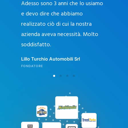
Adesso sono 3 anni che lo usiamo
a
g
e devo dire che abbiamo
e
realizzato ciò di cui la nostra
l
azienda aveva necessità. Molto
o
soddisfatto.
n
l
Lillo Turchio Automobili Srl
i
FONDATORE
n
e
i
n
I
t
a
l