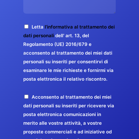
s
e
z
o
a
r
o
*
g
g
E
g
A
Letta
l’informativa al trattamento dei
a
m
i
c
dati personali
dell' art. 13, del
a
r
o
c
Regolamento (UE) 2016/679 e
i
a
*
e
acconsento al trattamento dei miei dati
l
n
t
*
personali su inseriti per consentirvi di
t
t
esaminare le mie richieste e fornirmi via
a
i
posta elettronica il relativo riscontro.
z
r
i
e
o
P
Acconsento al trattamento dei miei
l
n
r
dati personali su inseriti per ricevere via
a
e
o
posta elettronica comunicazioni in
q
G
p
merito alle vostre attività, a vostre
u
D
o
proposte commerciali e ad iniziative od
a
P
s