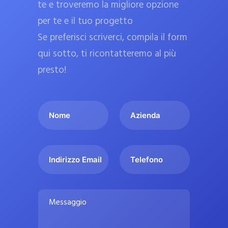
te e troveremo la migliore opzione
a
per te e il tuo progetto
r
Se preferisci scriverci, compila il form
m
a
qui sotto, ti ricontatteremo al più
c
presto!
i
e
I
A
u
l
z
ff
t
i
i
u
e
c
I
T
o
n
n
e
i
n
d
d
l
a
o
a
i
e
l
M
m
r
f
i
e
e
i
o
s
p
*
z
n