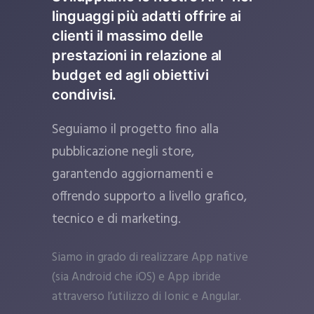
linguaggi più adatti offrire ai
clienti il massimo delle
prestazioni in relazione al
budget ed agli obiettivi
condivisi.
Seguiamo il progetto fino alla
pubblicazione negli store,
garantendo aggiornamenti e
offrendo supporto a livello grafico,
tecnico e di marketing.
Siamo in grado di realizzare App native
(sia Android che iOS) e App ibride
attraverso l’utilizzo di Ionic e Angular.