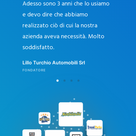
Adesso sono 3 anni che lo usiamo
a
g
e devo dire che abbiamo
e
realizzato ciò di cui la nostra
l
azienda aveva necessità. Molto
o
soddisfatto.
n
l
Lillo Turchio Automobili Srl
i
FONDATORE
n
e
i
n
I
t
a
l