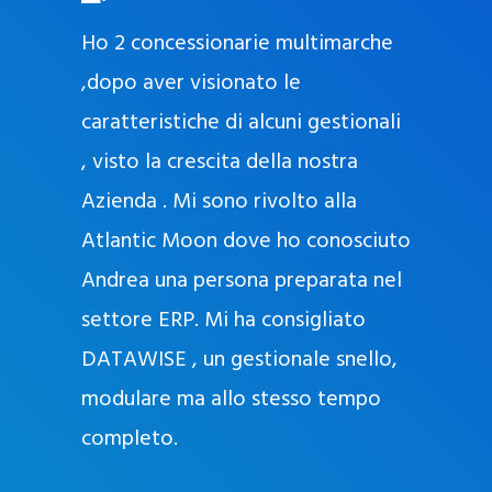
O
ad oggi
Ho 2 concessionarie multimarche
r
lla
,dopo aver visionato le
a
l
nda, con
caratteristiche di alcuni gestionali
J
nostra
, visto la crescita della nostra
e
Azienda . Mi sono rivolto alla
l
l
Atlantic Moon dove ho conosciuto
y
 nata
Andrea una persona preparata nel
e
Sempre
settore ERP. Mi ha consigliato
k
DATAWISE , un gestionale snello,
a
m
modulare ma allo stesso tempo
a
completo.
g
r