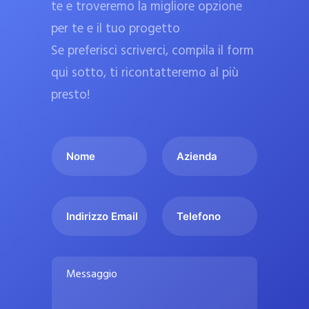
te e troveremo la migliore opzione
a
per te e il tuo progetto
r
Se preferisci scriverci, compila il form
m
a
qui sotto, ti ricontatteremo al più
c
presto!
i
e
I
A
u
l
z
ff
t
i
i
u
e
c
I
T
o
n
n
e
i
n
d
d
l
a
o
a
i
e
l
M
m
r
f
i
e
e
i
o
s
p
*
z
n