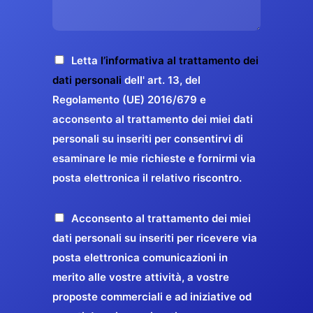
s
e
z
o
a
r
o
*
g
g
E
g
A
Letta
l’informativa al trattamento dei
a
m
i
c
dati personali
dell' art. 13, del
a
r
o
c
Regolamento (UE) 2016/679 e
i
a
*
e
acconsento al trattamento dei miei dati
l
n
t
*
personali su inseriti per consentirvi di
t
t
esaminare le mie richieste e fornirmi via
a
i
posta elettronica il relativo riscontro.
z
r
i
e
o
P
Acconsento al trattamento dei miei
l
n
r
dati personali su inseriti per ricevere via
a
e
o
posta elettronica comunicazioni in
q
G
p
merito alle vostre attività, a vostre
u
D
o
proposte commerciali e ad iniziative od
a
P
s