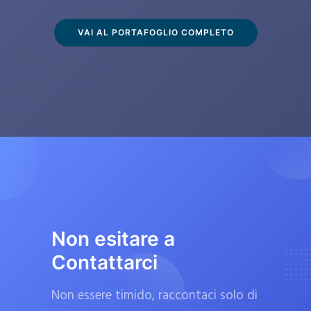
s
c
VAI AL PORTAFOGLIO COMPLETO
l
u
s
i
v
a
m
e
n
t
Non esitare a
e
Contattarci
d
a
Non essere timido, raccontaci solo di
f